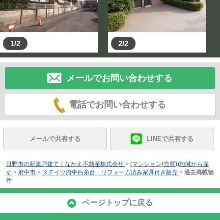
1/2
2/2
メールでお問い合わせする
電話でお問い合わせする
メールで共有する
LINEで共有する
日野市の新築戸建て｜なかえ不動産株式会社
>
(マンション(売買))地域から探
す
>
府中市
>
ステイツ府中白糸台 リフォーム済み家具付き販売
>
過去掲載物
件
ページトップに戻る