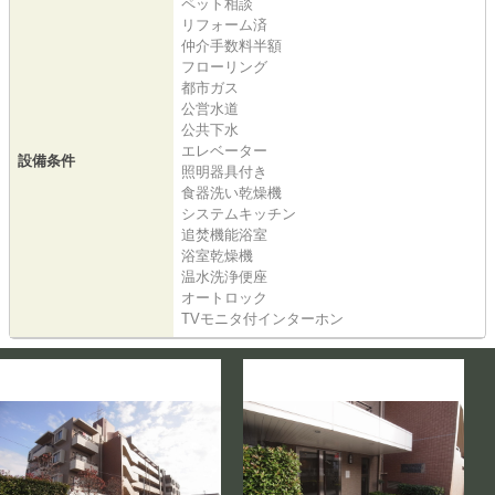
ペット相談
リフォーム済
仲介手数料半額
フローリング
都市ガス
公営水道
公共下水
エレベーター
設備条件
照明器具付き
食器洗い乾燥機
システムキッチン
追焚機能浴室
浴室乾燥機
温水洗浄便座
オートロック
TVモニタ付インターホン