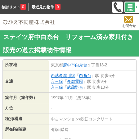
0
0
検討リスト
最近見た物件
お問合せ
ステイツ府中白糸台 リフォーム済み家具付き
販売の過去掲載物件情報
所在地
東京都
府中市
白糸台
１丁目18-2
西武多摩川線
「
白糸台
」駅 徒歩5分
交通
京王線
「
多磨霊園
」駅 徒歩9分
京王線
「
武蔵野台
」駅 徒歩10分
築年月（築年数）
1997年 11月（築28年）
方位
-
種別/構造
中古マンション/鉄筋コンクリート
所在階/階建
4階/5階建