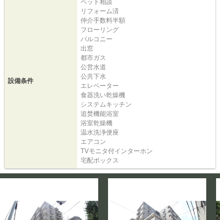
ペット相談
リフォーム済
仲介手数料半額
フローリング
バルコニー
出窓
都市ガス
公営水道
公共下水
設備条件
エレベーター
食器洗い乾燥機
システムキッチン
追焚機能浴室
浴室乾燥機
温水洗浄便座
エアコン
TVモニタ付インターホン
宅配ボックス