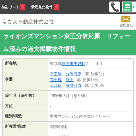
0
0
検討リスト
最近見た物件
お問合せ
ライオンズマンション京王分倍河原 リフォー
ム済みの過去掲載物件情報
所在地
東京都
府中市
美好町
２丁目8-1
京王線
「
分倍河原
」駅 徒歩9分
交通
京王線
「
府中
」駅 徒歩18分
南武線
「
分倍河原
」駅 徒歩8分
築年月（築年数）
1996年 3月（築30年）
方位
-
種別/構造
中古マンション/鉄筋コンクリート
所在階/階建
3階/8階建