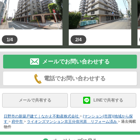
1/4
2/4
メールでお問い合わせする
電話でお問い合わせする
メールで共有する
LINEで共有する
日野市の新築戸建て｜なかえ不動産株式会社
>
(マンション(売買))地域から探
す
>
府中市
>
ライオンズマンション京王分倍河原 リフォーム済み
>
過去掲載
物件