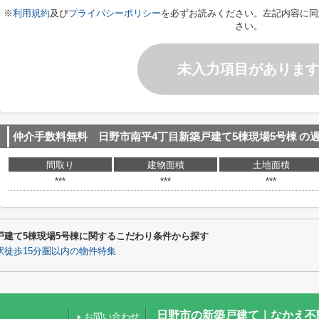
※
利用規約
及び
プライバシーポリシー
を必ずお読みください。左記内容に同
さい。
未入力項目がありま
仲介手数料無料 日野市南平4丁目新築戸建て5棟現場5号棟
の
間取り
建物面積
土地面積
***
***
***
戸建て5棟現場5号棟に関するこだわり条件から探す
駅徒歩15分圏以内の物件特集
日野市の新築戸建て｜なかえ不
お問い合わせ