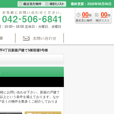
最終更新：2026年08月06日
00
00
件
件
最近見た物件
検討リスト
10:00～18:00
定休日：火曜日、水曜日
平4丁目新築戸建て5棟現場5号棟
報
気軽にお問い合わせ下さい。新築の戸建て
m以上という条件を備えております。なか
平近くの物件を数多くご紹介しておりま