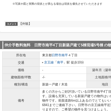
※写真や図と実際の現状とが異なる場合は現状を優先させていただきます
【外観】
コメント
仲介手数料無料 日野市南平4丁目新築戸建て5棟現場5号棟
の
所在地
東京都
日野市
南平
４丁目
京王線
「
南平
」駅 徒歩10分
交通
価格
-
築年月（築
建物面積/坪数
-/-
土地面積/
種別/構造
新築一戸建 / 木造
地目
多くの方からご好評頂いている日野市南平4丁目
す。設備も充実している新築戸建ての物件はい
備考
物件です。前面道路6m以上あるのでとてもいい条
6841までご連絡下さい。日野市の京王線南平
りますので、ご希望の物件を見つけましょう。