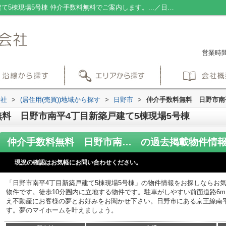
仲介手数料無料 日野市南平4丁目新築戸建て5棟現場5号棟 仲介手数料無料でご案内します。...／日野市の新築戸建て／なかえ不動産株式会社
営業時間：
会社
>
(居住用(売買))地域から探す
>
日野市
>
仲介手数料無料 日野市南
料 日野市南平4丁目新築戸建て5棟現場5号棟
仲介手数料無料 日野市南平4丁目新築戸建て5棟現場5号棟
の過去掲載物件情
現況の確認はお気軽にお問い合わせください。
「日野市南平4丁目新築戸建て5棟現場5号棟」の物件情報をお探しならお
物件です。徒歩10分圏内に立地する物件です。駐車がしやすい前面道路6
え不動産にお客様の夢とお好みをお聞かせ下さい。日野市にある京王線南
す。夢のマイホームを叶えましょう。