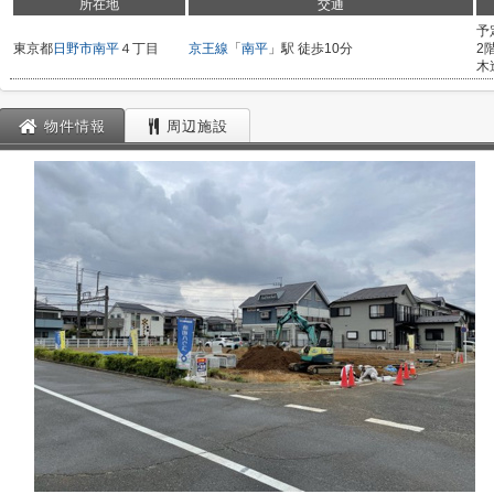
所在地
交通
予
東京都
日野市
南平
４丁目
京王線
「
南平
」駅 徒歩10分
2
木
物件情報
周辺施設