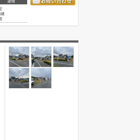
建物
定
階建
造