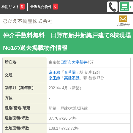
0
0
検討リスト
最近見た物件
お問合せ
仲介手数料無料 日野市新井新築戸建て8棟現場
No1の過去掲載物件情報
所在地
東京都
日野市
大字新井
457
京王線
「
百草園
」駅 徒歩12分
交通
京王線
「
高幡不動
」駅 徒歩17分
築年月（築年数）
2021年 4月（新築）
方位
-
種別/構造/階建
新築一戸建/木造/2階建
建物面積/坪数
87.76㎡/26.54坪
土地面積/坪数
108.17㎡/32.72坪