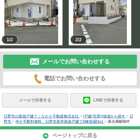
1/2
2/2
メールでお問い合わせする
電話でお問い合わせする
メールで共有する
LINEで共有する
日野市の新築戸建て｜なかえ不動産株式会社
>
(戸建(売買))地域から探す
>
日
野市
>
仲介手数料無料 日野市新井新築戸建て8棟現場No1
>
過去掲載物件
ページトップに戻る