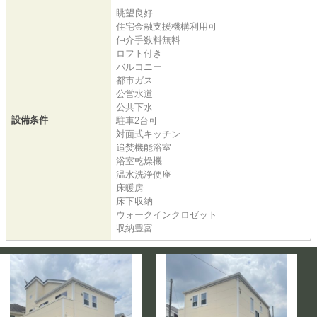
眺望良好
住宅金融支援機構利用可
仲介手数料無料
ロフト付き
バルコニー
都市ガス
公営水道
公共下水
設備条件
駐車2台可
対面式キッチン
追焚機能浴室
浴室乾燥機
温水洗浄便座
床暖房
床下収納
ウォークインクロゼット
収納豊富