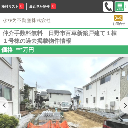
0
0
検討リスト
最近見た物件
お問合せ
仲介手数料無料 日野市百草新築戸建て１棟
１号棟の過去掲載物件情報
価格
***
万円