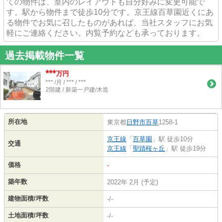
ての物件は、室内のレイアウトも自分好みに変更可能で
す。駅から物件まで徒歩10分です。京王線百草園近くにあ
る物件でお気に召したものがあれば、当社スタッフにお気
軽にご連絡ください。内覧予約なども承っております。
過去掲載物件一覧
***
万円
*** /月 / *** / ***
2階建 / 新築一戸建/木造
所在地
東京都
日野市
百草
1258-1
京王線
「
百草園
」駅 徒歩10分
交通
京王線
「
聖蹟桜ヶ丘
」駅 徒歩19分
価格
-
築年数
2022年 2月 (予定)
建物面積/坪数
-/-
土地面積/坪数
-/-