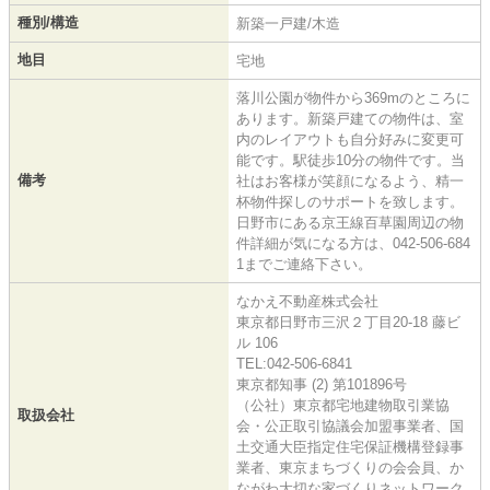
種別/構造
新築一戸建/木造
地目
宅地
落川公園が物件から369mのところに
あります。新築戸建ての物件は、室
内のレイアウトも自分好みに変更可
能です。駅徒歩10分の物件です。当
備考
社はお客様が笑顔になるよう、精一
杯物件探しのサポートを致します。
日野市にある京王線百草園周辺の物
件詳細が気になる方は、042-506-684
1までご連絡下さい。
なかえ不動産株式会社
東京都日野市三沢２丁目20-18 藤ビ
ル 106
TEL:042-506-6841
東京都知事 (2) 第101896号
（公社）東京都宅地建物取引業協
取扱会社
会・公正取引協議会加盟事業者、国
土交通大臣指定住宅保証機構登録事
業者、東京まちづくりの会会員、か
ながわ大切な家づくりネットワーク