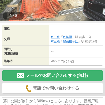
1 / 6
価格
-
京王線
「
百草園
」駅 徒歩10分
交通
京王線
「
聖蹟桜ヶ丘
」駅 徒歩19分
間取り
-(-)
(建物面積)
築年月
2022年 2月(予定)
メールでお問い合わせする(無料)
電話でお問い合わせする
落川公園が物件から369mのところにあります。新築戸建