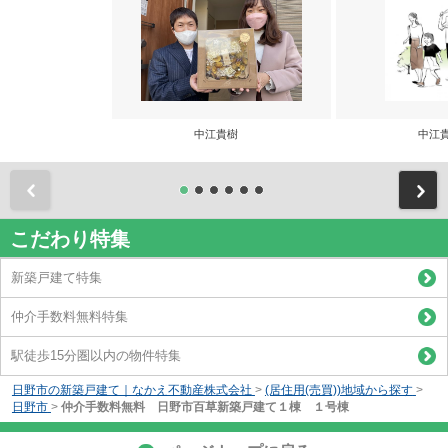
中江貴樹
中江
前
こだわり特集
新築戸建て特集
仲介手数料無料特集
駅徒歩15分圏以内の物件特集
日野市の新築戸建て｜なかえ不動産株式会社
>
(居住用(売買))地域から探す
>
日野市
>
仲介手数料無料 日野市百草新築戸建て１棟 １号棟