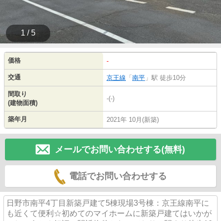
1 / 5
価格
-
交通
京王線
「
南平
」駅 徒歩10分
間取り
-(-)
(建物面積)
築年月
2021年 10月(新築)
メールでお問い合わせする(無料)
電話でお問い合わせする
日野市南平4丁目新築戸建て5棟現場3号棟：京王線南平に
も近くて便利☆初めてのマイホームに新築戸建てはいかが