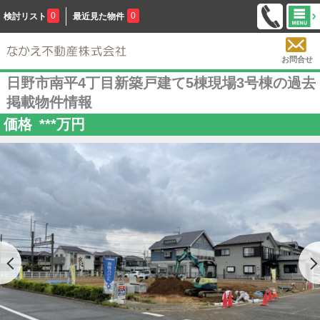
0
0
検討リスト
最近見た物件
お問合せ
日野市南平4丁目新築戸建て5棟現場3号棟の過去
掲載物件情報
価格
***
万円