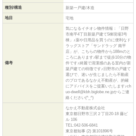
種別/構造
新築一戸建/木造
地目
宅地
気になるイチオシ物件情報：「日野
市南平4丁目新築戸建て5棟現場3号
棟」♪薬や日用品を買うのに便利なド
ラッグストア「サンドラッグ 南平
店」が、こちらの物件から188mのと
ころにあります♪駅まで徒歩10分の物
備考
件です♪綺麗で清潔感のある室内が新
築戸建ての特徴です♪日野市の戸建て
選びで、迷いが生じましたら不動産
のプロであるなかえ不動産が、的確
にアドバイスをご提案いたします♪ch
uo-dwell@kbh.biglobe.ne.jpからご連
絡ください(^_^)
なかえ不動産株式会社
東京都日野市三沢２丁目20-18 藤ビ
ル 106
TEL:042-506-6841
東京都知事 (2) 第101896号