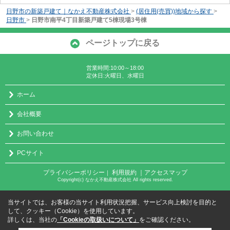
日野市の新築戸建て｜なかえ不動産株式会社
>
(居住用(売買))地域から探す
>
日野市
>
日野市南平4丁目新築戸建て5棟現場3号棟
ページトップに戻る
営業時間:10:00～18:00
定休日:火曜日、水曜日
ホーム
会社概要
お問い合わせ
PCサイト
プライバシーポリシー
利用規約
｜アクセスマップ
｜
Copyright(c) なかえ不動産株式会社 All rights reserved.
当サイトでは、お客様の当サイト利用状況把握、サービス向上検討を目的と
して、クッキー（Cookie）を使用しています。
詳しくは、当社の
「Cookieの取扱いについて」
をご確認ください。