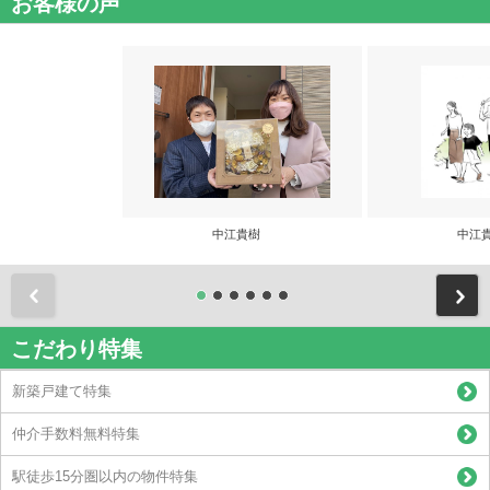
お客様の声
中江貴樹
中江
前
こだわり特集
新築戸建て特集
仲介手数料無料特集
駅徒歩15分圏以内の物件特集