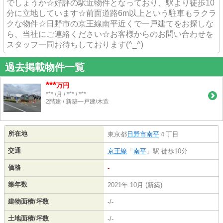
でしょうか☆好評の駅近物件となっており、駅より徒歩10
分に立地しています☆前面道路6m以上という駐車もラクラ
クな物件☆日野市の京王線南平近くで一戸建てをお探しな
ら、当社にご連絡ください☆お客様からのお問い合わせを
スタッフ一同お待ちしております(^_^)
過去掲載物件一覧
***
万円
*** /月 / *** / ***
2階建 / 新築一戸建/木造
所在地
東京都
日野市
南平
４丁目
交通
京王線
「
南平
」駅 徒歩10分
価格
-
築年数
2021年 10月 (新築)
建物面積/坪数
-/-
土地面積/坪数
-/-