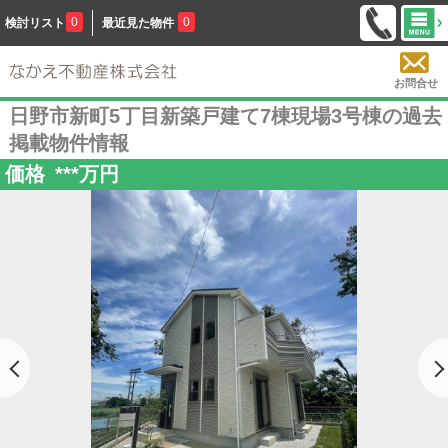
0
0
検討リスト
最近見た物件
お問合せ
日野市新町5丁目新築戸建て7棟現場3号棟の過去
掲載物件情報
価格
***
万円