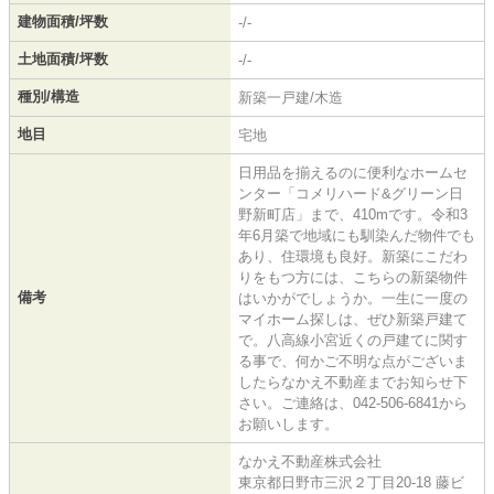
建物面積/坪数
-/-
土地面積/坪数
-/-
種別/構造
新築一戸建/木造
地目
宅地
日用品を揃えるのに便利なホームセ
ンター「コメリハード&グリーン日
野新町店」まで、410mです。令和3
年6月築で地域にも馴染んだ物件でも
あり、住環境も良好。新築にこだわ
りをもつ方には、こちらの新築物件
備考
はいかがでしょうか。一生に一度の
マイホーム探しは、ぜひ新築戸建て
で。八高線小宮近くの戸建てに関す
る事で、何かご不明な点がございま
したらなかえ不動産までお知らせ下
さい。ご連絡は、042-506-6841から
お願いします。
なかえ不動産株式会社
東京都日野市三沢２丁目20-18 藤ビ