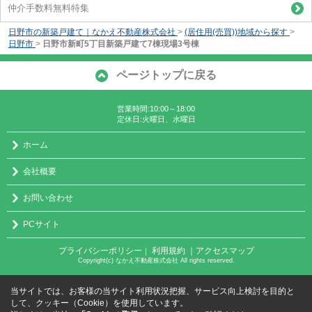
仲介手数料無料特集
日野市の新築戸建て｜なかえ不動産株式会社
>
(居住用(売買))地域から探す
>
日野市
>
日野市新町5丁目新築戸建て7棟現場3号棟
ページトップに戻る
営業時間:10:00～18:00
定休日:火曜日、水曜日
ホーム
会社概要
お問い合わせ
PCサイト
プライバシーポリシー
利用規約
｜アクセスマップ
｜
Copyright(c) なかえ不動産株式会社 All rights reserved.
当サイトでは、お客様の当サイト利用状況把握、サービス向上検討を目的と
して、クッキー（Cookie）を使用しています。