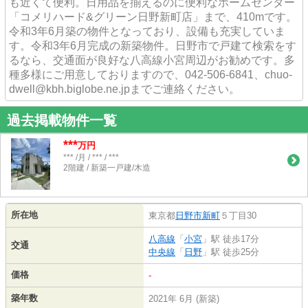
も近くて便利。日用品を揃えるのに便利なホームセンター
「コメリハード&グリーン日野新町店」まで、410mです。
令和3年6月築の物件となっており、設備も充実していま
す。令和3年6月完成の新築物件。日野市で戸建て検索をす
るなら、交通面が良好な八高線小宮周辺がお勧めです。多
種多様にご用意しておりますので、042-506-6841、chuo-
dwell@kbh.biglobe.ne.jpまでご連絡ください。
過去掲載物件一覧
***
万円
*** /月 / *** / ***
2階建 / 新築一戸建/木造
所在地
東京都
日野市
新町
５丁目30
八高線
「
小宮
」駅 徒歩17分
交通
中央線
「
日野
」駅 徒歩25分
価格
-
築年数
2021年 6月 (新築)