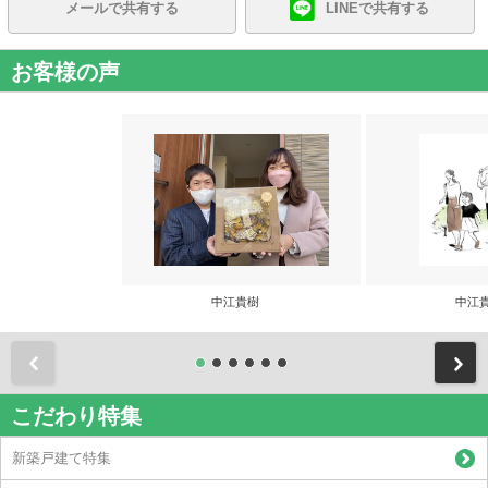
メールで共有する
LINEで共有する
お客様の声
中江貴樹
中江
前
こだわり特集
新築戸建て特集