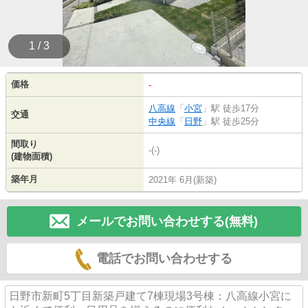
1 / 3
価格
-
八高線
「
小宮
」駅 徒歩17分
交通
中央線
「
日野
」駅 徒歩25分
間取り
-(-)
(建物面積)
築年月
2021年 6月(新築)
メールでお問い合わせする(無料)
電話でお問い合わせする
日野市新町5丁目新築戸建て7棟現場3号棟：八高線小宮に