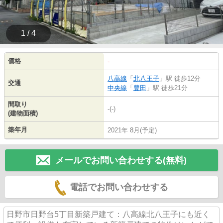
1 / 4
価格
-
八高線
「
北八王子
」駅 徒歩12分
交通
中央線
「
豊田
」駅 徒歩21分
間取り
-(-)
(建物面積)
築年月
2021年 8月(予定)
メールでお問い合わせする(無料)
電話でお問い合わせする
日野市日野台5丁目新築戸建て：八高線北八王子にも近く