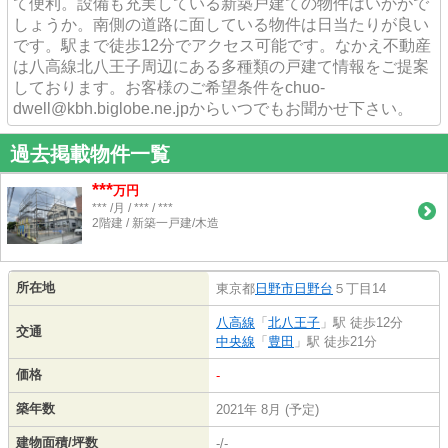
て便利。設備も充実している新築戸建ての物件はいかがで
しょうか。南側の道路に面している物件は日当たりが良い
です。駅まで徒歩12分でアクセス可能です。なかえ不動産
は八高線北八王子周辺にある多種類の戸建て情報をご提案
しております。お客様のご希望条件をchuo-
dwell@kbh.biglobe.ne.jpからいつでもお聞かせ下さい。
過去掲載物件一覧
***
万円
*** /月 / *** / ***
2階建 / 新築一戸建/木造
所在地
東京都
日野市
日野台
５丁目14
八高線
「
北八王子
」駅 徒歩12分
交通
中央線
「
豊田
」駅 徒歩21分
価格
-
築年数
2021年 8月 (予定)
建物面積/坪数
-/-