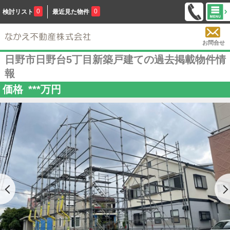
0
0
検討リスト
最近見た物件
お問合せ
日野市日野台5丁目新築戸建ての過去掲載物件情
報
価格
***
万円