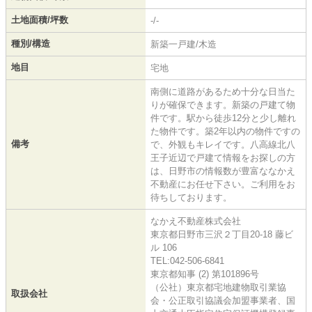
土地面積/坪数
-/-
種別/構造
新築一戸建/木造
地目
宅地
南側に道路があるため十分な日当た
りが確保できます。新築の戸建て物
件です。駅から徒歩12分と少し離れ
た物件です。築2年以内の物件ですの
備考
で、外観もキレイです。八高線北八
王子近辺で戸建て情報をお探しの方
は、日野市の情報数が豊富ななかえ
不動産にお任せ下さい。ご利用をお
待ちしております。
なかえ不動産株式会社
東京都日野市三沢２丁目20-18 藤ビ
ル 106
TEL:042-506-6841
東京都知事 (2) 第101896号
（公社）東京都宅地建物取引業協
取扱会社
会・公正取引協議会加盟事業者、国