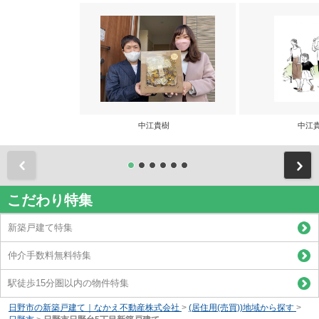
中江貴樹
中江
前
こだわり特集
新築戸建て特集
仲介手数料無料特集
駅徒歩15分圏以内の物件特集
日野市の新築戸建て｜なかえ不動産株式会社
>
(居住用(売買))地域から探す
>