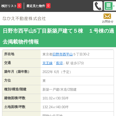
0
0
検討リスト
最近見た物件
お問合せ
日野市西平山5丁目新築戸建て５棟 １号棟の過
去掲載物件情報
所在地
東京都
日野市
西平山
５丁目30-2
交通
京王線
「
長沼
」駅 徒歩17分
築年月（築年数）
2022年 6月（予定）
方位
東
種別/構造/階建
新築一戸建/木造/2階建
建物面積/坪数
101.02㎡/30.55坪
土地面積/坪数
132.24㎡/40.00坪
閑静な住宅地