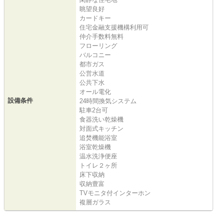
眺望良好
カードキー
住宅金融支援機構利用可
仲介手数料無料
フローリング
バルコニー
都市ガス
公営水道
公共下水
オール電化
設備条件
24時間換気システム
駐車2台可
食器洗い乾燥機
対面式キッチン
追焚機能浴室
浴室乾燥機
温水洗浄便座
トイレ２ヶ所
床下収納
収納豊富
TVモニタ付インターホン
複層ガラス