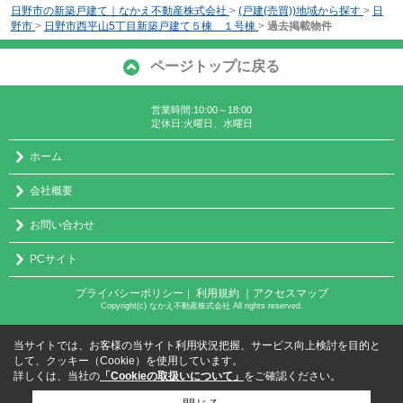
日野市の新築戸建て｜なかえ不動産株式会社
>
(戸建(売買))地域から探す
>
日
野市
>
日野市西平山5丁目新築戸建て５棟 １号棟
>
過去掲載物件
ページトップに戻る
営業時間:10:00～18:00
定休日:火曜日、水曜日
ホーム
会社概要
お問い合わせ
PCサイト
プライバシーポリシー
利用規約
｜アクセスマップ
｜
Copyright(c) なかえ不動産株式会社 All rights reserved.
当サイトでは、お客様の当サイト利用状況把握、サービス向上検討を目的と
して、クッキー（Cookie）を使用しています。
詳しくは、当社の
「Cookieの取扱いについて」
をご確認ください。