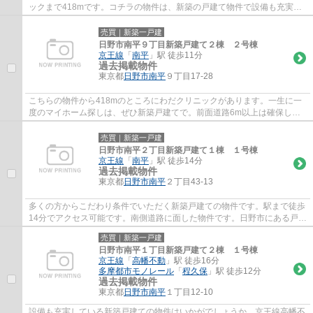
ックまで418mです。コチラの物件は、新築の戸建て物件で設備も充実し
ています。駅まで徒歩11分でアクセス可能です...
売買｜新築一戸建
日野市南平９丁目新築戸建て２棟 ２号棟
京王線
「
南平
」駅 徒歩11分
過去掲載物件
東京都
日野市
南平
９丁目17-28
こちらの物件から418mのところにわだクリニックがあります。一生に一
度のマイホーム探しは、ぜひ新築戸建てで。前面道路6m以上は確保して
いるので車の出し入れもラクラクです。駅から...
売買｜新築一戸建
日野市南平２丁目新築戸建て１棟 １号棟
京王線
「
南平
」駅 徒歩14分
過去掲載物件
東京都
日野市
南平
２丁目43-13
多くの方からこだわり条件でいただく新築戸建ての物件です。駅まで徒歩
14分でアクセス可能です。南側道路に面した物件です。日野市にある戸建
て探しで何かお困りの事がございましたら...
売買｜新築一戸建
日野市南平１丁目新築戸建て２棟 １号棟
京王線
「
高幡不動
」駅 徒歩16分
多摩都市モノレール
「
程久保
」駅 徒歩12分
過去掲載物件
東京都
日野市
南平
１丁目12-10
設備も充実している新築戸建ての物件はいかがでしょうか。京王線高幡不