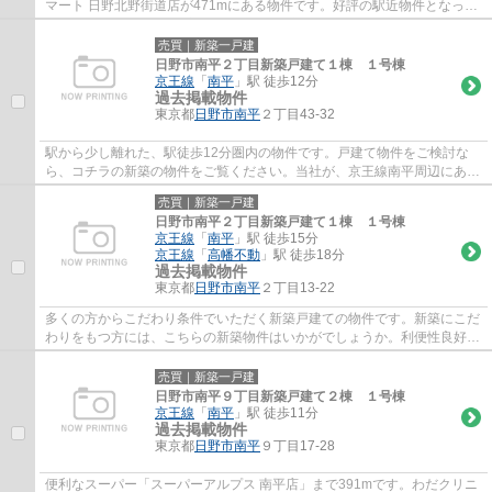
マート 日野北野街道店が471mにある物件です。好評の駅近物件となって
おり、駅より徒歩6分に立地しています。新築...
売買｜新築一戸建
日野市南平２丁目新築戸建て１棟 １号棟
京王線
「
南平
」駅 徒歩12分
過去掲載物件
東京都
日野市
南平
２丁目43-32
駅から少し離れた、駅徒歩12分圏内の物件です。戸建て物件をご検討な
ら、コチラの新築の物件をご覧ください。当社が、京王線南平周辺にある
物件探しのコツをお教えします。042-506-684...
売買｜新築一戸建
日野市南平２丁目新築戸建て１棟 １号棟
京王線
「
南平
」駅 徒歩15分
京王線
「
高幡不動
」駅 徒歩18分
過去掲載物件
東京都
日野市
南平
２丁目13-22
多くの方からこだわり条件でいただく新築戸建ての物件です。新築にこだ
わりをもつ方には、こちらの新築物件はいかがでしょうか。利便性良好な
前面道路6m以上の物件をご検討くださいま...
売買｜新築一戸建
日野市南平９丁目新築戸建て２棟 １号棟
京王線
「
南平
」駅 徒歩11分
過去掲載物件
東京都
日野市
南平
９丁目17-28
便利なスーパー「スーパーアルプス 南平店」まで391mです。わだクリニ