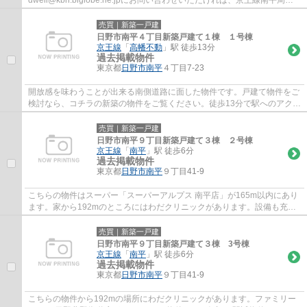
の不動産情報をご紹介させていただきます。
売買｜新築一戸建
日野市南平４丁目新築戸建て１棟 １号棟
京王線
「
高幡不動
」駅 徒歩13分
過去掲載物件
東京都
日野市
南平
４丁目7-23
開放感を味わうことが出来る南側道路に面した物件です。戸建て物件をご
検討なら、コチラの新築の物件をご覧ください。徒歩13分で駅へのアクセ
スが可能な物件です。日野市よりご紹介し...
売買｜新築一戸建
日野市南平９丁目新築戸建て３棟 ２号棟
京王線
「
南平
」駅 徒歩6分
過去掲載物件
東京都
日野市
南平
９丁目41-9
こちらの物件はスーパー「スーパーアルプス 南平店」が165m以内にあり
ます。家から192mのところにはわだクリニックがあります。設備も充実
している新築戸建ての物件はいかがでしょうか...
売買｜新築一戸建
日野市南平９丁目新築戸建て３棟 3号棟
京王線
「
南平
」駅 徒歩6分
過去掲載物件
東京都
日野市
南平
９丁目41-9
こちらの物件から192mの場所にわだクリニックがあります。ファミリー