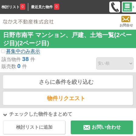
0
0
検討リスト
最近見た物件
お問合せ
日野市南平 マンション、戸建、土地一覧(2ペー
ジ目)(2ページ目)
募集中のみ表示
38
該当物件
件
0
販売数
件
さらに条件を絞り込む
物件リクエスト
チェックした物件をまとめて
検討リストに追加
お問い合わせ