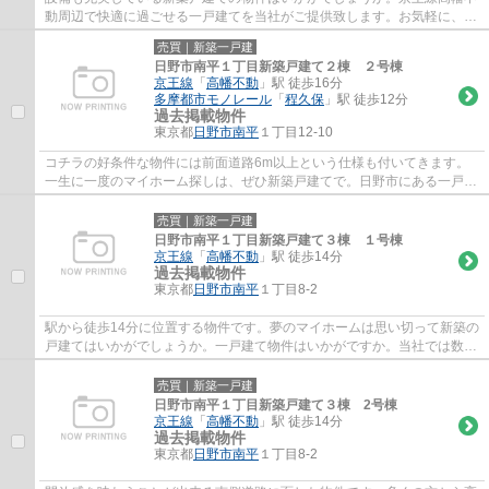
動周辺で快適に過ごせる一戸建てを当社がご提供致します。お気軽に、
042-506-6841かchuo-dwell@kbh.biglobe.ne.j...
売買｜新築一戸建
日野市南平１丁目新築戸建て２棟 ２号棟
京王線
「
高幡不動
」駅 徒歩16分
多摩都市モノレール
「
程久保
」駅 徒歩12分
過去掲載物件
東京都
日野市
南平
１丁目12-10
コチラの好条件な物件には前面道路6m以上という仕様も付いてきます。
一生に一度のマイホーム探しは、ぜひ新築戸建てで。日野市にある一戸建
てのお問い合わせは、当社が承っております...
売買｜新築一戸建
日野市南平１丁目新築戸建て３棟 １号棟
京王線
「
高幡不動
」駅 徒歩14分
過去掲載物件
東京都
日野市
南平
１丁目8-2
駅から徒歩14分に位置する物件です。夢のマイホームは思い切って新築の
戸建てはいかがでしょうか。一戸建て物件はいかがですか。当社では数多
くの一戸建て物件を取り扱っております。...
売買｜新築一戸建
日野市南平１丁目新築戸建て３棟 2号棟
京王線
「
高幡不動
」駅 徒歩14分
過去掲載物件
東京都
日野市
南平
１丁目8-2