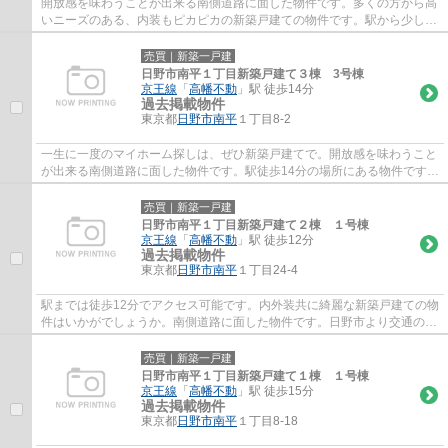
開放感を味わうことが出来る南側道路に面した物件です。多くの方から高
いニーズのある、内装もピカピカの新築戸建ての物件です。駅から少し離
れた、駅徒歩14分の物件です。日野市にあ...
売買｜新築一戸建
日野市南平１丁目新築戸建て３棟 3号棟
京王線
「
高幡不動
」駅 徒歩14分
過去掲載物件
東京都
日野市
南平
１丁目8-2
一生に一度のマイホーム探しは、ぜひ新築戸建てで。開放感を味わうこと
が出来る南側道路に面した物件です。駅徒歩14分の場所にある物件です。
日野市や京王線高幡不動付近でなら、お客...
売買｜新築一戸建
日野市南平１丁目新築戸建て２棟 １号棟
京王線
「
高幡不動
」駅 徒歩12分
過去掲載物件
東京都
日野市
南平
１丁目24-4
駅までは徒歩12分でアクセス可能です。内外装共に綺麗な新築戸建ての物
件はいかがでしょうか。南側道路に面した物件です。日野市より交通の便
利な京王線高幡不動周辺の一戸建てはいか...
売買｜新築一戸建
日野市南平１丁目新築戸建て１棟 １号棟
京王線
「
高幡不動
」駅 徒歩15分
過去掲載物件
東京都
日野市
南平
１丁目8-18