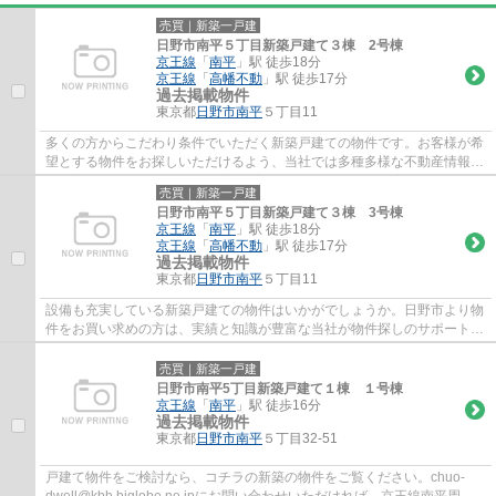
売買｜新築一戸建
日野市南平５丁目新築戸建て３棟 2号棟
京王線
「
南平
」駅 徒歩18分
京王線
「
高幡不動
」駅 徒歩17分
過去掲載物件
東京都
日野市
南平
５丁目11
多くの方からこだわり条件でいただく新築戸建ての物件です。お客様が希
望とする物件をお探しいただけるよう、当社では多種多様な不動産情報を
ご用意しております。物件購入をお考えな...
売買｜新築一戸建
日野市南平５丁目新築戸建て３棟 3号棟
京王線
「
南平
」駅 徒歩18分
京王線
「
高幡不動
」駅 徒歩17分
過去掲載物件
東京都
日野市
南平
５丁目11
設備も充実している新築戸建ての物件はいかがでしょうか。日野市より物
件をお買い求めの方は、実績と知識が豊富な当社が物件探しのサポートを
致します。042-506-6841かchuo-dwell@kbh....
売買｜新築一戸建
日野市南平5丁目新築戸建て１棟 １号棟
京王線
「
南平
」駅 徒歩16分
過去掲載物件
東京都
日野市
南平
５丁目32-51
戸建て物件をご検討なら、コチラの新築の物件をご覧ください。chuo-
dwell@kbh.biglobe.ne.jpにお問い合わせいただければ、京王線南平周辺