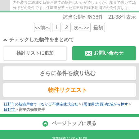
内外装共に綺麗な新築戸建ての物件はいかがでしょうか。駅まで歩いて15
分ほどの物件です。住環境が整った京王線高幡不動周辺の物件探しは、当
社にご依頼下さい。ご連絡は042-506-6841...
該当公開件数
38
件
21-38
件表示
1
2
<<前へ
次へ>>
最初
チェックした物件をまとめて
検討リストに追加
お問い合わせ
さらに条件を絞り込む
物件リクエスト
日野市の新築戸建て｜なかえ不動産株式会社
>
(居住用(売買))地域から探す
>
日野市
>
南平の売買物件
ページトップに戻る
営業時間:10:00～18:00