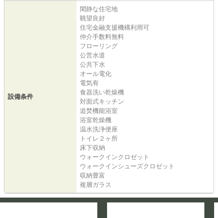
閑静な住宅地
眺望良好
住宅金融支援機構利用可
仲介手数料無料
フローリング
公営水道
公共下水
オール電化
電気有
食器洗い乾燥機
設備条件
対面式キッチン
追焚機能浴室
浴室乾燥機
温水洗浄便座
トイレ２ヶ所
床下収納
ウォークインクロゼット
ウォークインシューズクロゼット
収納豊富
複層ガラス