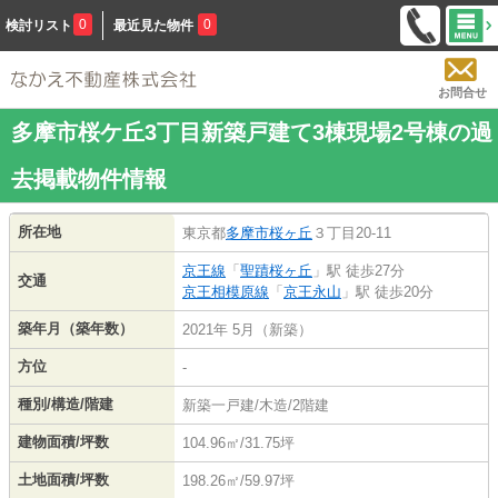
0
0
検討リスト
最近見た物件
お問合せ
多摩市桜ケ丘3丁目新築戸建て3棟現場2号棟の過
去掲載物件情報
所在地
東京都
多摩市
桜ヶ丘
３丁目20-11
京王線
「
聖蹟桜ヶ丘
」駅 徒歩27分
交通
京王相模原線
「
京王永山
」駅 徒歩20分
築年月（築年数）
2021年 5月（新築）
方位
-
種別/構造/階建
新築一戸建/木造/2階建
建物面積/坪数
104.96㎡/31.75坪
土地面積/坪数
198.26㎡/59.97坪