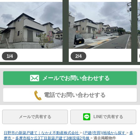
1/4
2/4
メールでお問い合わせする
電話でお問い合わせする
メールで共有する
LINEで共有する
日野市の新築戸建て｜なかえ不動産株式会社
>
(戸建(売買))地域から探す
>
多
摩市
>
多摩市桜ケ丘3丁目新築戸建て3棟現場2号棟
>
過去掲載物件