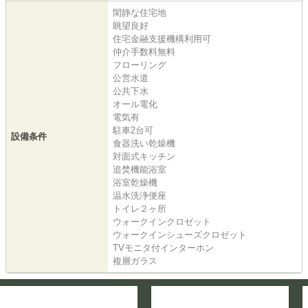
閑静な住宅地
眺望良好
住宅金融支援機構利用可
仲介手数料無料
フローリング
公営水道
公共下水
オール電化
電気有
駐車2台可
設備条件
食器洗い乾燥機
対面式キッチン
追焚機能浴室
浴室乾燥機
温水洗浄便座
トイレ２ヶ所
ウォークインクロゼット
ウォークインシューズクロゼット
TVモニタ付インターホン
複層ガラス