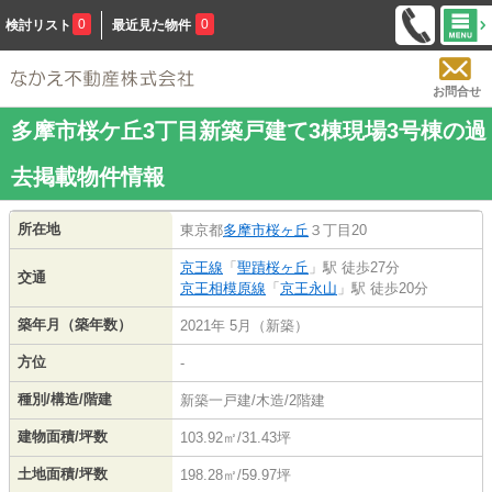
0
0
検討リスト
最近見た物件
お問合せ
多摩市桜ケ丘3丁目新築戸建て3棟現場3号棟の過
去掲載物件情報
所在地
東京都
多摩市
桜ヶ丘
３丁目20
京王線
「
聖蹟桜ヶ丘
」駅 徒歩27分
交通
京王相模原線
「
京王永山
」駅 徒歩20分
築年月（築年数）
2021年 5月（新築）
方位
-
種別/構造/階建
新築一戸建/木造/2階建
建物面積/坪数
103.92㎡/31.43坪
土地面積/坪数
198.28㎡/59.97坪