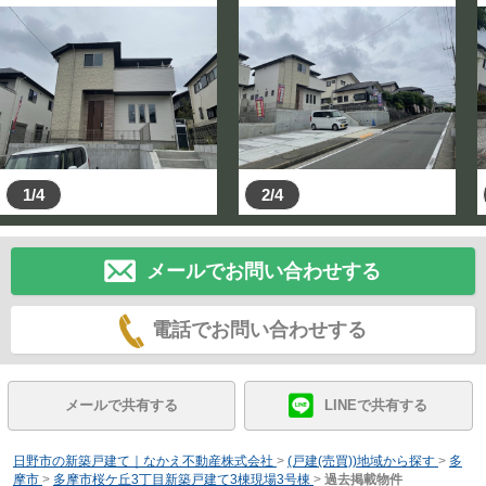
1/4
2/4
メールでお問い合わせする
電話でお問い合わせする
メールで共有する
LINEで共有する
日野市の新築戸建て｜なかえ不動産株式会社
>
(戸建(売買))地域から探す
>
多
摩市
>
多摩市桜ケ丘3丁目新築戸建て3棟現場3号棟
>
過去掲載物件