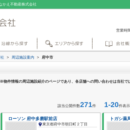
なかえ不動産株式会社
営業時間：
会社
>
周辺施設案内
>
府中市
※物件情報の周辺施設紹介のページであり、各店舗への問い合わせは当社で
271
1-20
該当公開件数
件
件表示
ローソン 府中多磨駅前店
トガシ薬
東京都府中市朝日町２丁目