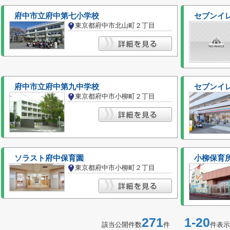
府中市立府中第七小学校
セブンイ
東京都府中市北山町２丁目
府中市立府中第九中学校
セブンイレ
東京都府中市小柳町２丁目
ソラスト府中保育園
小柳保育
東京都府中市小柳町２丁目
271
1-20
該当公開件数
件
件表示