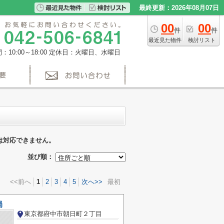
最終更新：2026年08月07日
00
00
件
件
最近見た物件
検討リスト
10:00～18:00
定休日：火曜日、水曜日
は対応できません。
並び順：
<<前へ
1
2
3
4
5
次へ>>
最初
局
東京都府中市朝日町２丁目