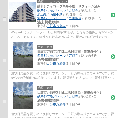
売買｜中古マンション
藤和シティコープ高幡不動 リフォーム済み
多摩都市モノレール
「
万願寺
」駅 徒歩3分
京王線
「
高幡不動
」駅 徒歩18分
多摩都市モノレール
「
甲州街道
」駅 徒歩19分
過去掲載物件
東京都
日野市
万願寺
２丁目24-1
Welpark(ウェルパーク) 日野万願寺駅前店が、こちらの物件から204mの
ところにあります。物件から徒歩3分の場所に駅があれば便利ですね。コ
ストも抑えることができる中古マンションはオ...
売買｜売地
日野市万願寺3丁目土地16区画（建築条件付）
多摩都市モノレール
「
万願寺
」駅 徒歩7分
過去掲載物件
東京都
日野市
万願寺
３丁目7-9
薬や日用品を買うのに便利なウエルシア日野万願寺店まで494mです。駅
から徒歩7分圏内に立地しています。建築条件付きなので、資金計画やス
ケジュールが立てやすく、相場より安いという...
売買｜売地
日野市万願寺3丁目土地16区画（建築条件付）
多摩都市モノレール
「
万願寺
」駅 徒歩7分
過去掲載物件
東京都
日野市
万願寺
３丁目7-9
薬や日用品を買うのに便利なウエルシア日野万願寺店まで494mです。駅