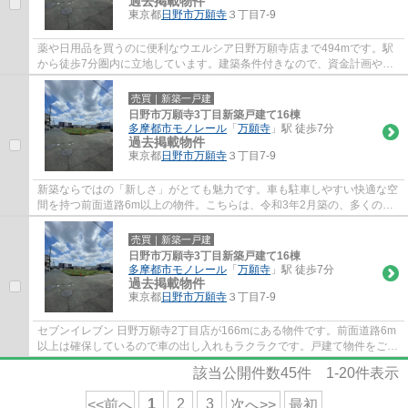
過去掲載物件
東京都
日野市
万願寺
３丁目7-9
薬や日用品を買うのに便利なウエルシア日野万願寺店まで494mです。駅
から徒歩7分圏内に立地しています。建築条件付きなので、資金計画やス
ケジュールが立てやすく、相場より安いという...
売買｜新築一戸建
日野市万願寺3丁目新築戸建て16棟
多摩都市モノレール
「
万願寺
」駅 徒歩7分
過去掲載物件
東京都
日野市
万願寺
３丁目7-9
新築ならではの「新しさ」がとても魅力です。車も駐車しやすい快適な空
間を持つ前面道路6m以上の物件。こちらは、令和3年2月築の、多くの方
に好評の物件となります。駅まで徒歩7分の物...
売買｜新築一戸建
日野市万願寺3丁目新築戸建て16棟
多摩都市モノレール
「
万願寺
」駅 徒歩7分
過去掲載物件
東京都
日野市
万願寺
３丁目7-9
セブンイレブン 日野万願寺2丁目店が166mにある物件です。前面道路6m
以上は確保しているので車の出し入れもラクラクです。戸建て物件をご検
討なら、コチラの新築の物件をご覧ください...
該当公開件数
45
件
1-20
件表示
1
2
3
<<前へ
次へ>>
最初