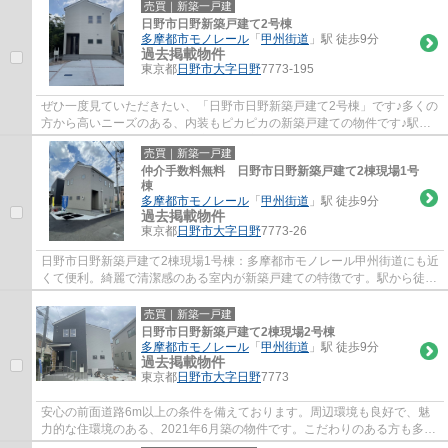
売買｜新築一戸建
日野市日野新築戸建て2号棟
多摩都市モノレール
「
甲州街道
」駅 徒歩9分
過去掲載物件
東京都
日野市
大字日野
7773-195
ぜひ一度見ていただきたい、「日野市日野新築戸建て2号棟」です♪多くの
方から高いニーズのある、内装もピカピカの新築戸建ての物件です♪駅徒
歩9分の物件です♪なかえ不動産は、快適に過...
売買｜新築一戸建
仲介手数料無料 日野市日野新築戸建て2棟現場1号
棟
多摩都市モノレール
「
甲州街道
」駅 徒歩9分
過去掲載物件
東京都
日野市
大字日野
7773-26
日野市日野新築戸建て2棟現場1号棟：多摩都市モノレール甲州街道にも近
くて便利。綺麗で清潔感のある室内が新築戸建ての特徴です。駅から徒歩
9分の場所に位置する物件です。ニーズのあ...
売買｜新築一戸建
日野市日野新築戸建て2棟現場2号棟
多摩都市モノレール
「
甲州街道
」駅 徒歩9分
過去掲載物件
東京都
日野市
大字日野
7773
安心の前面道路6m以上の条件を備えております。周辺環境も良好で、魅
力的な住環境のある、2021年6月築の物件です。こだわりのある方も多
い、新築の戸建て物件となっております。こだわ...