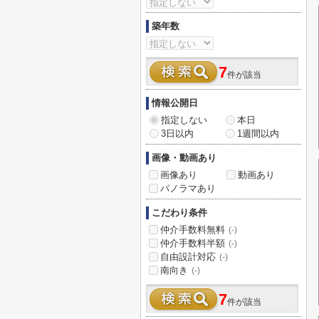
築年数
7
件が該当
情報公開日
指定しない
本日
3日以内
1週間以内
画像・動画あり
画像あり
動画あり
パノラマあり
こだわり条件
仲介手数料無料
(-)
仲介手数料半額
(-)
自由設計対応
(-)
南向き
(-)
7
件が該当