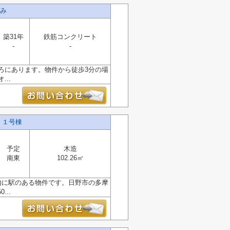
み
築31年
鉄筋コンクリート
-
-
ところにあります。物件から徒歩3分の場
..
 １号棟
予定
木造
南東
102.26㎡
内に駅のある物件です。日野市の多摩
..