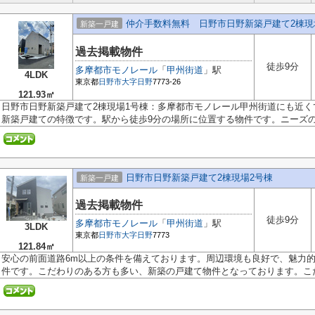
仲介手数料無料 日野市日野新築戸建て2棟現
新築一戸建
過去掲載物件
徒歩9分
多摩都市モノレール
「
甲州街道
」駅
4LDK
東京都
日野市
大字日野
7773-26
121.93㎡
日野市日野新築戸建て2棟現場1号棟：多摩都市モノレール甲州街道にも近
新築戸建ての特徴です。駅から徒歩9分の場所に位置する物件です。ニーズのあ
日野市日野新築戸建て2棟現場2号棟
新築一戸建
過去掲載物件
徒歩9分
多摩都市モノレール
「
甲州街道
」駅
3LDK
東京都
日野市
大字日野
7773
121.84㎡
安心の前面道路6m以上の条件を備えております。周辺環境も良好で、魅力的な
件です。こだわりのある方も多い、新築の戸建て物件となっております。こだわ