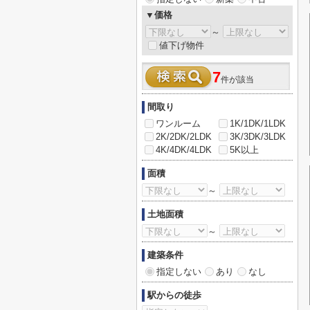
▼価格
～
値下げ物件
7
件が該当
間取り
ワンルーム
1K/1DK/1LDK
2K/2DK/2LDK
3K/3DK/3LDK
4K/4DK/4LDK
5K以上
面積
～
土地面積
～
建築条件
指定しない
あり
なし
駅からの徒歩