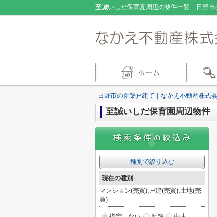
至誠いしだ保育園周辺の物件一覧｜日野市
日野市の新築戸建て｜なかえ不動産株式
至誠いしだ保育園周辺物件
種別で絞り込む
現在の種別
マンション(売買),戸建(売買),土地(売
買)
指定しない
新築
中古