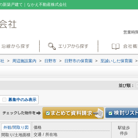
の新築戸建て｜なかえ不動産株式会社
営業時間：
会社
>
周辺施設案内
>
日野市
>
日野市の保育園
>
至誠いしだ保育園
>
並び順：
募集中のみ表示
外観
/
間取り図
価格
駅徒歩
停歩
交通 / 所在地
間取り/土地面積