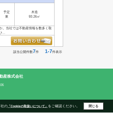
予定
木造
東
93.26㎡
うか。当社では不動産情報を数多く取
..
7
1-7
該当公開件数
件
件表示
動産株式会社
06
当社の
をご確認ください。
閉じる
「Cookieの取扱いについて」