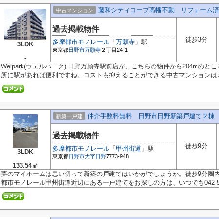
藤和シティコープ高幡不動 リフォーム済
中古マンション
過去掲載物件
徒歩3分
多摩都市モノレール
「
万願寺
」駅
3LDK
東京都
日野市
万願寺
２丁目24-1
-
Welpark(ウェルパーク) 日野万願寺駅前店が、こちらの物件から204mの
所に駅があれば便利ですね。コストも抑えることができる中古マンションはオ.
仲介手数料無料 日野市日野新築戸建て２棟
新築一戸建
過去掲載物件
徒歩9分
多摩都市モノレール
「
甲州街道
」駅
3LDK
東京都
日野市
大字日野
7773-948
133.54㎡
夢のマイホームは思い切って新築の戸建てはいかがでしょうか。徒歩9分圏
都市モノレール甲州街道近辺にある一戸建てをお探しの方は、いつでも042-50.