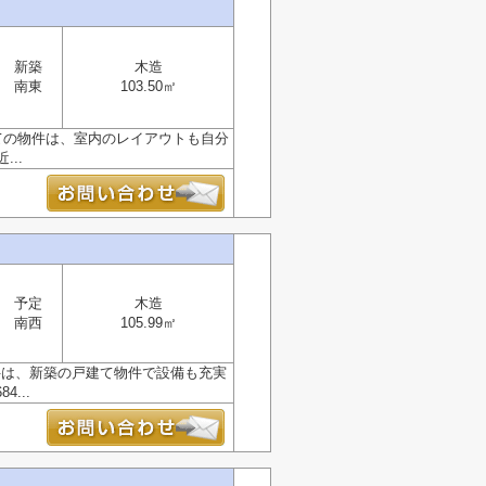
新築
木造
南東
103.50㎡
ての物件は、室内のレイアウトも自分
..
予定
木造
南西
105.99㎡
件は、新築の戸建て物件で設備も充実
...