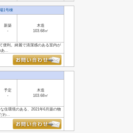
場1号棟
新築
木造
-
103.68㎡
くて便利。綺麗で清潔感のある室内が
...
予定
木造
-
103.68㎡
住環境のある、2021年6月築の物
...