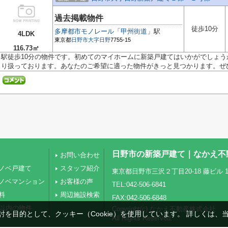
過去掲載物件
徒歩10分
多摩都市モノレール
「
甲州街道
」駅
4LDK
東京都
日野市
大字日野
7755-15
116.73㎡
駅徒歩10分の物件です。初めてのマイホームに新築戸建てはいかがでしょ
り扱っております。あなたのご希望に適った物件がきっと見つかります。ぜひ.
日野市の新築戸建て｜なかえ不
お問い合わせ
ノベ戸建て
スタッフ紹介
東京都日野市三沢２丁目20-18 藤ビル 1
ノベマンション
お客様の声
TEL:042-506-6841
料
周辺施設検索
FAX:042-506-6848
圏以内の物件
Copyright(c) なかえ不動産株式会社
を目的として、クッキー（Cookie）を使用しています。
詳しくは、
All Rights Reserved.