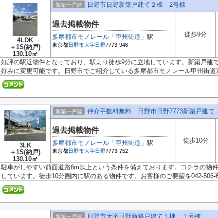
日野市日野新築戸建て２棟 2号棟
新築一戸建
過去掲載物件
徒歩9分
多摩都市モノレール
「
甲州街道
」駅
4LDK
東京都
日野市
大字日野
7773-948
＋1S(納戸)
130.10㎡
好評の駅近物件となっており、駅より徒歩9分に立地しています。新築戸建
好みに変更可能です。日野市でご紹介している多摩都市モノレール甲州街道近.
仲介手数料無料 日野市日野7773新築戸建て
新築一戸建
過去掲載物件
徒歩10分
多摩都市モノレール
「
甲州街道
」駅
3LK
東京都
日野市
大字日野
7773-752
＋1S(納戸)
130.10㎡
駐車がしやすい前面道路6m以上という条件を備えております。コチラの物
しています。徒歩10分圏内に駅のある物件です。お客様のご要望を042-506-684
日野市大字日野新築戸建て１棟 １号棟
新築一戸建