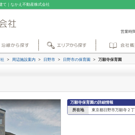
建て｜なかえ不動産株式会社
営業時間：
会社
>
周辺施設案内
>
日野市
>
日野市の保育園
>
万願寺保育園
万願寺保育園の詳細情報
所在地
東京都日野市万願寺２丁目