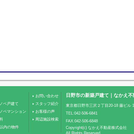
日野市の新築戸建て｜なかえ不
お問い合わせ
ノベ戸建て
スタッフ紹介
東京都日野市三沢２丁目20-18 藤ビル 1
ノベマンション
お客様の声
TEL:042-506-6841
料
周辺施設検索
FAX:042-506-6848
圏以内の物件
Copyright(c) なかえ不動産株式会社
All Rights Reserved.