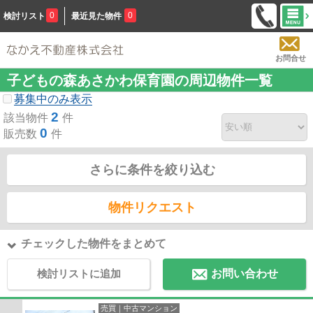
0
0
検討リスト
最近見た物件
お問合せ
子どもの森あさかわ保育園の周辺物件一覧
募集中のみ表示
2
該当物件
件
0
販売数
件
さらに条件を絞り込む
物件リクエスト
チェックした物件をまとめて
検討リストに追加
お問い合わせ
売買｜中古マンション