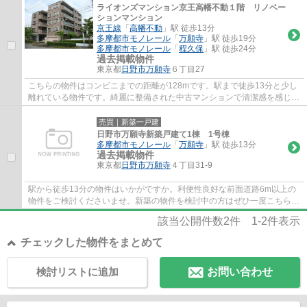
ライオンズマンション京王高幡不動１階 リノベー
ションマンション
京王線
「
高幡不動
」駅 徒歩13分
多摩都市モノレール
「
万願寺
」駅 徒歩19分
多摩都市モノレール
「
程久保
」駅 徒歩24分
過去掲載物件
東京都
日野市
万願寺
６丁目27
こちらの物件はコンビニまでの距離が128mです。駅まで徒歩13分と少し
離れている物件です。綺麗に整備された中古マンションで清潔感を感じま
す。日野市の京王線高幡不動周辺にある物件...
売買｜新築一戸建
日野市万願寺新築戸建て1棟 1号棟
多摩都市モノレール
「
万願寺
」駅 徒歩13分
過去掲載物件
東京都
日野市
万願寺
４丁目31-9
駅から徒歩13分の物件はいかがですか。利便性良好な前面道路6m以上の
物件をご検討くださいませ。新築の物件を検討中の方はぜひ一度こちらの
物件をご覧ください。2023年5月築の物件とな...
該当公開件数
2
件
1-2
件表示
チェックした物件をまとめて
検討リストに追加
お問い合わせ