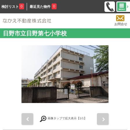
0
0
検討リスト
最近見た物件
お問合せ
日野市立日野第七小学校
前
次
画像タップで拡大表示【
1
/1】