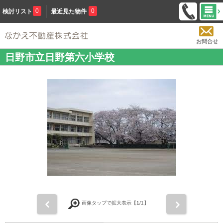
0
0
検討リスト
最近見た物件
お問合せ
日野市立日野第六小学校
前
次
画像タップで拡大表示【
1
/1】