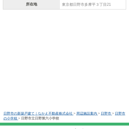
所在地
東京都日野市多摩平３丁目21
日野市の新築戸建て｜なかえ不動産株式会社
>
周辺施設案内
>
日野市
>
日野市
の小学校
>
日野市立日野第六小学校