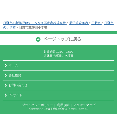
日野市の新築戸建て｜なかえ不動産株式会社
>
周辺施設案内
>
日野市
>
日野市
の小学校
>
日野市立仲田小学校
ページトップに戻る
営業時間:10:00～18:00
定休日:火曜日、水曜日
ホーム
会社概要
お問い合わせ
PCサイト
プライバシーポリシー
利用規約
｜アクセスマップ
｜
Copyright(c) なかえ不動産株式会社 All rights reserved.