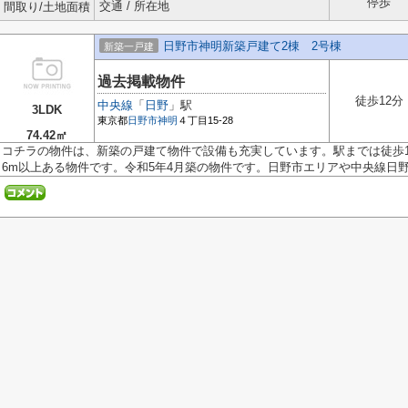
停歩
交通 / 所在地
間取り/土地面積
日野市神明新築戸建て2棟 2号棟
新築一戸建
過去掲載物件
徒歩12分
中央線
「
日野
」駅
3LDK
東京都
日野市
神明
４丁目15-28
74.42㎡
コチラの物件は、新築の戸建て物件で設備も充実しています。駅までは徒歩
6m以上ある物件です。令和5年4月築の物件です。日野市エリアや中央線日野付