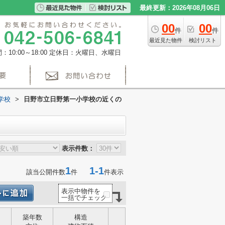
最終更新：2026年08月06日
00
00
件
件
最近見た物件
検討リスト
10:00～18:00
定休日：火曜日、水曜日
学校
>
日野市立日野第一小学校の近くの
表示件数：
1
1-1
該当公開件数
件
件表示
表示中物件を
一括でチェック
築年数
構造