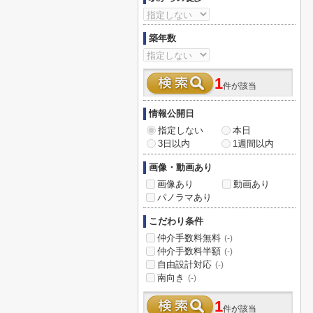
築年数
1
件が該当
情報公開日
指定しない
本日
3日以内
1週間以内
画像・動画あり
画像あり
動画あり
パノラマあり
こだわり条件
仲介手数料無料
(-)
仲介手数料半額
(-)
自由設計対応
(-)
南向き
(-)
1
件が該当