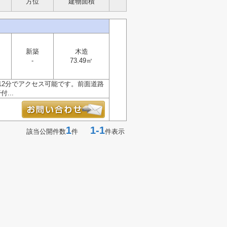
方位
建物面積
新築
木造
-
73.49㎡
12分でアクセス可能です。前面道路
...
1
1-1
該当公開件数
件
件表示