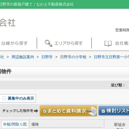
日野市の新築戸建て｜なかえ不動産株式会社
営業時間：
会社
>
周辺施設案内
>
日野市
>
日野市の小学校
>
日野市立日野第一小
辺物件
並び順：
募集中のみ表示
外観
/
間取り図
価格
駅徒歩