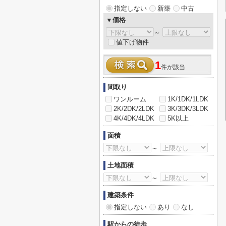
指定しない
新築
中古
▼価格
～
値下げ物件
1
件が該当
間取り
ワンルーム
1K/1DK/1LDK
2K/2DK/2LDK
3K/3DK/3LDK
4K/4DK/4LDK
5K以上
面積
～
土地面積
～
建築条件
指定しない
あり
なし
駅からの徒歩