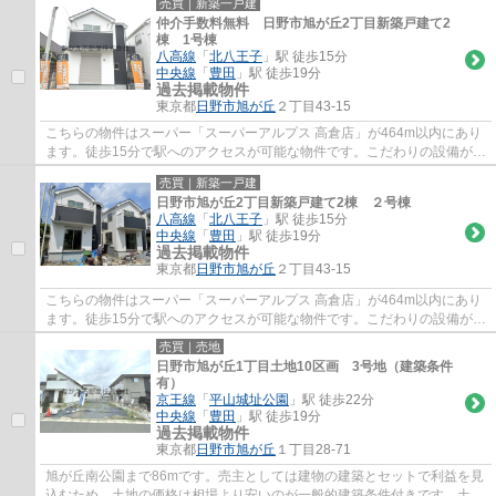
売買｜新築一戸建
仲介手数料無料 日野市旭が丘2丁目新築戸建て2
棟 1号棟
八高線
「
北八王子
」駅 徒歩15分
中央線
「
豊田
」駅 徒歩19分
過去掲載物件
東京都
日野市
旭が丘
２丁目43-15
こちらの物件はスーパー「スーパーアルプス 高倉店」が464m以内にあり
ます。徒歩15分で駅へのアクセスが可能な物件です。こだわりの設備が整
った新築物件です。落ち着きのある室内と、...
売買｜新築一戸建
日野市旭が丘2丁目新築戸建て2棟 ２号棟
八高線
「
北八王子
」駅 徒歩15分
中央線
「
豊田
」駅 徒歩19分
過去掲載物件
東京都
日野市
旭が丘
２丁目43-15
こちらの物件はスーパー「スーパーアルプス 高倉店」が464m以内にあり
ます。徒歩15分で駅へのアクセスが可能な物件です。こだわりの設備が整
った新築物件です。落ち着きのある室内と、...
売買｜売地
日野市旭が丘1丁目土地10区画 3号地（建築条件
有）
京王線
「
平山城址公園
」駅 徒歩22分
中央線
「
豊田
」駅 徒歩19分
過去掲載物件
東京都
日野市
旭が丘
１丁目28-71
旭が丘南公園まで86mです。売主としては建物の建築とセットで利益を見
込むため、土地の価格は相場より安いのが一般的建築条件付きです。土地