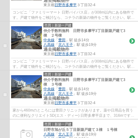
過去掲載物件
東京都
日野市
多摩平
３丁目32-4
コンビニ「ファミリーマート 日野バイパス店」が308m以内にある物件で
す。戸建て物件をご検討なら、コチラの新築の物件をご覧ください。駅か
ら徒歩14分に位置する物件です。駐車がしや...
売買｜新築一戸建
仲介手数料無料 日野市多摩平3丁目新築戸建て3
棟 ２号棟
中央線
「
豊田
」駅 徒歩14分
八高線
「
北八王子
」駅 徒歩19分
過去掲載物件
東京都
日野市
多摩平
３丁目32-4
コンビニ「ファミリーマート 日野バイパス店」が308m以内にある物件で
す。戸建て物件をご検討なら、コチラの新築の物件をご覧ください。駅か
ら徒歩14分に位置する物件です。駐車がしや...
売買｜新築一戸建
仲介手数料無料 日野市多摩平3丁目新築戸建て3
棟 ３号棟
中央線
「
豊田
」駅 徒歩14分
八高線
「
北八王子
」駅 徒歩19分
過去掲載物件
東京都
日野市
多摩平
３丁目32-4
家から460mのところには豊田クリニックがあります。薬や日用品を買う
のに便利なクリエイトSD(エス・ディー) 日野多摩平店まで、316mです。
前面道路6m以上の物件です。駅まで歩いて14分...
売買｜新築一戸建
日野市旭が丘５丁目新築戸建て３棟 １号棟
八高線
「
北八王子
」駅 徒歩19分