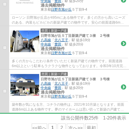
中央線
「
豊田
」駅 徒歩20分
過去掲載物件
東京都
日野市
旭が丘
５丁目9-4
ローソン 日野旭が丘店が495mにある物件です。多くの方から高いニーズ
のある、内装もピカピカの新築戸建ての物件です。安心の前面道路6m以
上の条件を備えております。令和3年10月築の...
売買｜新築一戸建
日野市旭が丘５丁目新築戸建て３棟 ２号棟
八高線
「
北八王子
」駅 徒歩19分
中央線
「
豊田
」駅 徒歩20分
過去掲載物件
東京都
日野市
旭が丘
５丁目9-4
多くの方からこだわり条件でいただく新築戸建ての物件です。前面道路
6m以上という駐車もラクラクな物件となっております。令和3年10月完成
の新築物件。令和3年10月築の物件となってお...
売買｜新築一戸建
日野市旭が丘５丁目新築戸建て３棟 ３号棟
八高線
「
北八王子
」駅 徒歩19分
中央線
「
豊田
」駅 徒歩20分
過去掲載物件
東京都
日野市
旭が丘
５丁目9-4
築年数が気になる方、コチラの物件は、2021年10月築となります。前面
道路6m以上ある物件です。夢のマイホームは思い切って新築の戸建ては
いかがでしょうか。2021年10月完成の新築物件...
該当公開件数
25
件
1-20
件表示
1
2
<<前へ
次へ>>
最初