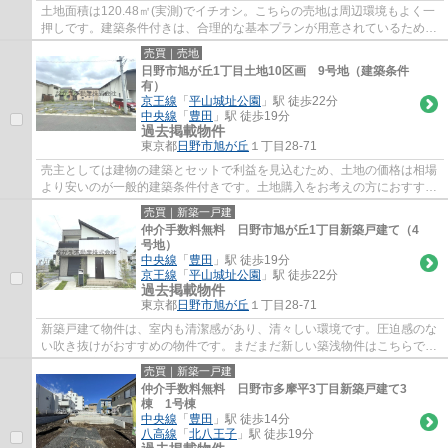
土地面積は120.48㎡(実測)でイチオシ。こちらの売地は周辺環境もよく一
押しです。建築条件付きは、合理的な基本プランが用意されているため、
予算との折り合いが付けやすいというメリ...
売買｜売地
日野市旭が丘1丁目土地10区画 9号地（建築条件
有）
京王線
「
平山城址公園
」駅 徒歩22分
中央線
「
豊田
」駅 徒歩19分
過去掲載物件
東京都
日野市
旭が丘
１丁目28-71
売主としては建物の建築とセットで利益を見込むため、土地の価格は相場
より安いのが一般的建築条件付きです。土地購入をお考えの方におすすめ
なのがこちらの売地。土地面積は120.5㎡(...
売買｜新築一戸建
仲介手数料無料 日野市旭が丘1丁目新築戸建て（4
号地）
中央線
「
豊田
」駅 徒歩19分
京王線
「
平山城址公園
」駅 徒歩22分
過去掲載物件
東京都
日野市
旭が丘
１丁目28-71
新築戸建て物件は、室内も清潔感があり、清々しい環境です。圧迫感のな
い吹き抜けがおすすめの物件です。まだまだ新しい築浅物件はこちらで
す。不動産の購入は人生の中でも大きなお買...
売買｜新築一戸建
仲介手数料無料 日野市多摩平3丁目新築戸建て3
棟 1号棟
中央線
「
豊田
」駅 徒歩14分
八高線
「
北八王子
」駅 徒歩19分