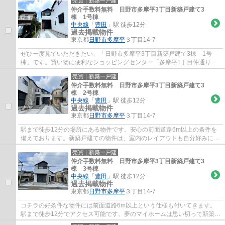
売買｜新築一戸建
仲介手数料無料 日野市多摩平3丁目新築戸建て3
棟 1号棟
中央線
「
豊田
」駅 徒歩12分
過去掲載物件
東京都
日野市
多摩平
３丁目14-7
ぜひ一度見ていただきたい、「日野市多摩平3丁目新築戸建て3棟 1号
棟」です。買い物に便利なショッピングセンター「多摩平1丁目仲通り商
店会」まで344mです。駅まで歩いて行くことの...
売買｜新築一戸建
仲介手数料無料 日野市多摩平3丁目新築戸建て3
棟 2号棟
中央線
「
豊田
」駅 徒歩12分
過去掲載物件
東京都
日野市
多摩平
３丁目14-7
駅まで徒歩12分の場所にある物件です。安心の前面道路6m以上の条件を
備えております。新築戸建ての物件は、室内のレイアウトも自分好みに変
更可能です。なかえ不動産がご紹介する、売...
売買｜新築一戸建
仲介手数料無料 日野市多摩平3丁目新築戸建て3
棟 3号棟
中央線
「
豊田
」駅 徒歩12分
過去掲載物件
東京都
日野市
多摩平
３丁目14-7
コチラの好条件な物件には前面道路6m以上という仕様も付いてきます。
駅まで徒歩12分でアクセス可能です。夢のマイホームは思い切って新築の
戸建てはいかがでしょうか。中央線豊田周辺...