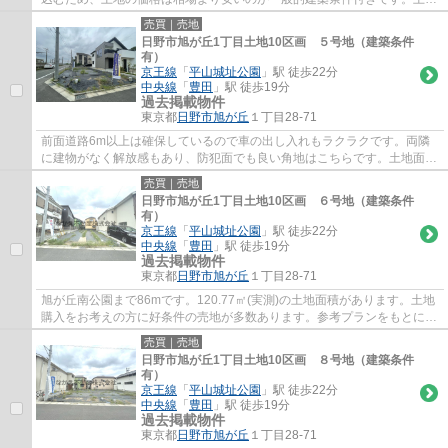
面積は120.85㎡(実測)あります。こちらの売...
売買｜売地
日野市旭が丘1丁目土地10区画 ５号地（建築条件
有）
京王線
「
平山城址公園
」駅 徒歩22分
中央線
「
豊田
」駅 徒歩19分
過去掲載物件
東京都
日野市
旭が丘
１丁目28-71
前面道路6m以上は確保しているので車の出し入れもラクラクです。両隣
に建物がなく解放感もあり、防犯面でも良い角地はこちらです。土地面積
は120.85㎡(実測)となっています。土地購入...
売買｜売地
日野市旭が丘1丁目土地10区画 ６号地（建築条件
有）
京王線
「
平山城址公園
」駅 徒歩22分
中央線
「
豊田
」駅 徒歩19分
過去掲載物件
東京都
日野市
旭が丘
１丁目28-71
旭が丘南公園まで86mです。120.77㎡(実測)の土地面積があります。土地
購入をお考えの方に好条件の売地が多数あります。参考プランをもとにで
きるので1から間取りなどを考えなくてもよ...
売買｜売地
日野市旭が丘1丁目土地10区画 ８号地（建築条件
有）
京王線
「
平山城址公園
」駅 徒歩22分
中央線
「
豊田
」駅 徒歩19分
過去掲載物件
東京都
日野市
旭が丘
１丁目28-71