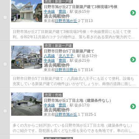
売買｜新築一戸建
日野市旭が丘2丁目新築戸建て3棟現場3号棟
中央線
「
豊田
」駅 徒歩15分
過去掲載物件
東京都
日野市
旭が丘
２丁目13
日野市旭が丘2丁目新築戸建て3棟現場3号棟：中央線豊田にも近くて便
利。令和2年11月築のコチラの物件は、落ち着きのある室内が魅力的で
す。駅まで徒歩15分の場所にある物件です。内外...
売買｜新築一戸建
日野市日野台5丁目新築戸建て
八高線
「
北八王子
」駅 徒歩12分
中央線
「
豊田
」駅 徒歩21分
過去掲載物件
東京都
日野市
日野台
５丁目14
日野市日野台5丁目新築戸建て：八高線北八王子にも近くて便利。設備も
充実している新築戸建ての物件はいかがでしょうか。南側の道路に面して
いる物件は日当たりが良いです。駅まで徒歩...
売買｜売地
日野市旭が丘1丁目土地（建築条件なし）
中央線
「
豊田
」駅 徒歩17分
過去掲載物件
東京都
日野市
旭が丘
１丁目25-1
多くの方からご好評頂いている日野市旭が丘1丁目土地（建築条件なし）
のご紹介です。防犯面も高くどなた様も安心できる角地です。車の出し入
れがしやすい6m以上の前面道路になっており...