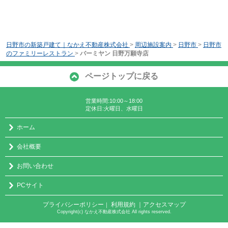
日野市の新築戸建て｜なかえ不動産株式会社
>
周辺施設案内
>
日野市
>
日野市
のファミリーレストラン
>
バーミヤン 日野万願寺店
ページトップに戻る
営業時間:10:00～18:00
定休日:火曜日、水曜日
ホーム
会社概要
お問い合わせ
PCサイト
プライバシーポリシー
利用規約
｜アクセスマップ
｜
Copyright(c) なかえ不動産株式会社 All rights reserved.