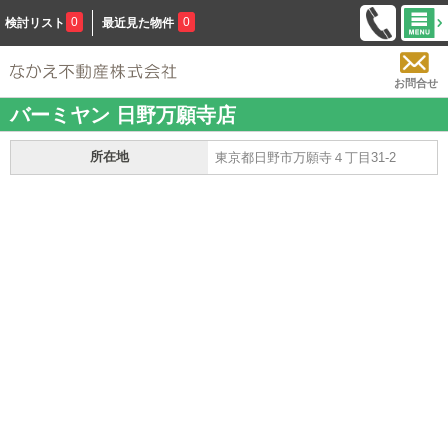
0
0
検討リスト
最近見た物件
お問合せ
バーミヤン 日野万願寺店
所在地
東京都日野市万願寺４丁目31-2