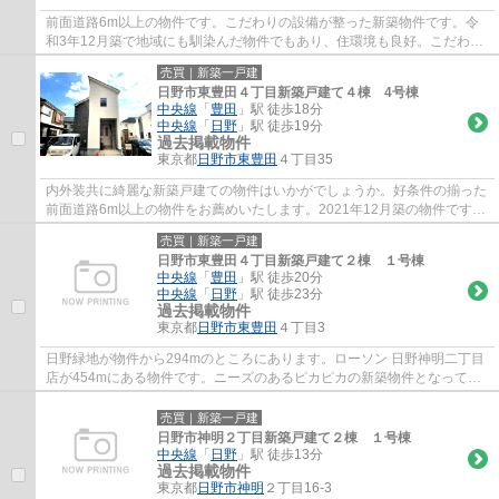
前面道路6m以上の物件です。こだわりの設備が整った新築物件です。令
和3年12月築で地域にも馴染んだ物件でもあり、住環境も良好。こだわり
のある方も多い、新築の戸建て物件となってお...
売買｜新築一戸建
日野市東豊田４丁目新築戸建て４棟 4号棟
中央線
「
豊田
」駅 徒歩18分
中央線
「
日野
」駅 徒歩19分
過去掲載物件
東京都
日野市
東豊田
４丁目35
内外装共に綺麗な新築戸建ての物件はいかがでしょうか。好条件の揃った
前面道路6m以上の物件をお薦めいたします。2021年12月築の物件です。
好評の新築物件なので、おすすめです。日野...
売買｜新築一戸建
日野市東豊田４丁目新築戸建て２棟 １号棟
中央線
「
豊田
」駅 徒歩20分
中央線
「
日野
」駅 徒歩23分
過去掲載物件
東京都
日野市
東豊田
４丁目3
日野緑地が物件から294mのところにあります。ローソン 日野神明二丁目
店が454mにある物件です。ニーズのあるピカピカの新築物件となってい
ます。令和3年9月築のコチラの物件は、落ち着...
売買｜新築一戸建
日野市神明２丁目新築戸建て２棟 １号棟
中央線
「
日野
」駅 徒歩13分
過去掲載物件
東京都
日野市
神明
２丁目16-3