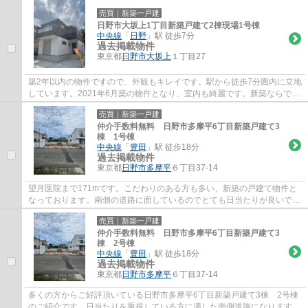
売買｜新築一戸建
日野市大坂上1丁目新築戸建て2棟現場1号棟
中央線
「
日野
」駅 徒歩7分
過去掲載物件
東京都
日野市
大坂上
１丁目27
築2年以内の物件ですので、外観もキレイです。駅から徒歩7分圏内に立地
しています。2021年6月築の物件となり、室内も綺麗です。新築ならでは
の「新しさ」がとても魅力です。マイホーム...
売買｜新築一戸建
仲介手数料無料 日野市多摩平6丁目新築戸建て3
棟 1号棟
中央線
「
豊田
」駅 徒歩18分
過去掲載物件
東京都
日野市
多摩平
６丁目37-14
望月医院まで171mです。こだわりのある方も多い、新築の戸建て物件と
なっております。南側の道路に面しているのでとても日当たりが良いで
す。当社は日野市の中央線豊田近辺にある物件...
売買｜新築一戸建
仲介手数料無料 日野市多摩平6丁目新築戸建て3
棟 2号棟
中央線
「
豊田
」駅 徒歩18分
過去掲載物件
東京都
日野市
多摩平
６丁目37-14
多くの方からご好評頂いている日野市多摩平6丁目新築戸建て3棟 2号棟
のご紹介です。日当たりを重視している方に適した南側道路になります。