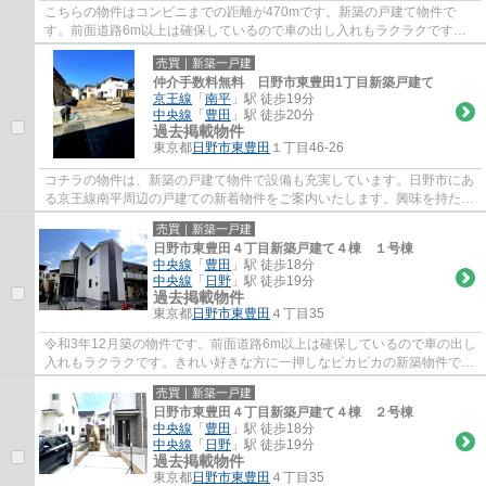
こちらの物件はコンビニまでの距離が470mです。新築の戸建て物件で
す。前面道路6m以上は確保しているので車の出し入れもラクラクです。
中央線豊田周辺の物件探しは、数多くの物件を取...
売買｜新築一戸建
仲介手数料無料 日野市東豊田1丁目新築戸建て
京王線
「
南平
」駅 徒歩19分
中央線
「
豊田
」駅 徒歩20分
過去掲載物件
東京都
日野市
東豊田
１丁目46-26
コチラの物件は、新築の戸建て物件で設備も充実しています。日野市にあ
る京王線南平周辺の戸建ての新着物件をご案内いたします。興味を持たれ
た方はお気軽に042-506-6841、chuo-dwell@...
売買｜新築一戸建
日野市東豊田４丁目新築戸建て４棟 １号棟
中央線
「
豊田
」駅 徒歩18分
中央線
「
日野
」駅 徒歩19分
過去掲載物件
東京都
日野市
東豊田
４丁目35
令和3年12月築の物件です。前面道路6m以上は確保しているので車の出し
入れもラクラクです。きれい好きな方に一押しなピカピカの新築物件で
す。多くの方からこだわり条件でいただく新築...
売買｜新築一戸建
日野市東豊田４丁目新築戸建て４棟 ２号棟
中央線
「
豊田
」駅 徒歩18分
中央線
「
日野
」駅 徒歩19分
過去掲載物件
東京都
日野市
東豊田
４丁目35