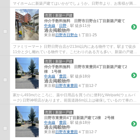
マイホームに新築戸建てはいかがでしょうか。日野市より、お客様が満足
のいく戸建てが見つかるまで、当社は全力...
売買｜新築一戸建
仲介手数料無料 日野市日野台1丁目新築戸建て
中央線
「
日野
」駅 徒歩11分
過去掲載物件
東京都
日野市
日野台
１丁目1-25
ファミリーマート 日野日野台店が213m以内にある物件です。駅まで徒歩
11分と少し離れている物件です。こだわりのある方も多い、新築の戸建て
物件となっております。南側に道路があるた...
売買｜新築一戸建
仲介手数料無料 日野市東豊田4丁目新築戸建て2
棟 1号棟
中央線
「
豊田
」駅 徒歩18分
過去掲載物件
東京都
日野市
東豊田
４丁目12-7
家から493mのところに、薬や日用品を買うのに便利なWelpark(ウェルパ
ーク) 日野神明店があります。前面道路6m以上は確保しているので車の出
し入れもラクラクです。一生に一度のマイホ...
売買｜新築一戸建
日野市東豊田4丁目新築戸建て2棟 2号棟
中央線
「
豊田
」駅 徒歩18分
過去掲載物件
東京都
日野市
東豊田
４丁目12-7