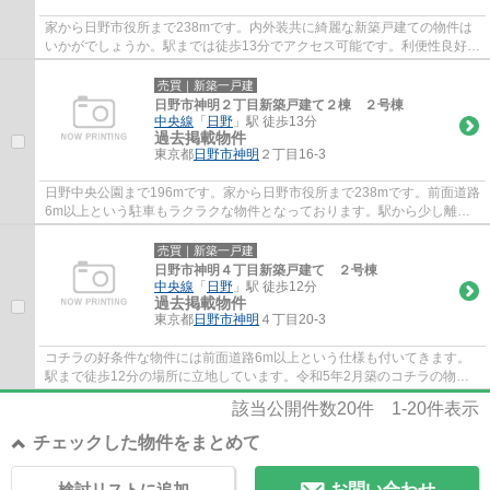
家から日野市役所まで238mです。内外装共に綺麗な新築戸建ての物件は
いかがでしょうか。駅までは徒歩13分でアクセス可能です。利便性良好な
前面道路6m以上の物件をご検討くださいませ...
売買｜新築一戸建
日野市神明２丁目新築戸建て２棟 ２号棟
中央線
「
日野
」駅 徒歩13分
過去掲載物件
東京都
日野市
神明
２丁目16-3
日野中央公園まで196mです。家から日野市役所まで238mです。前面道路
6m以上という駐車もラクラクな物件となっております。駅から少し離れ
た、駅徒歩13分圏内の物件です。chuo-dwell@kb...
売買｜新築一戸建
日野市神明４丁目新築戸建て ２号棟
中央線
「
日野
」駅 徒歩12分
過去掲載物件
東京都
日野市
神明
４丁目20-3
コチラの好条件な物件には前面道路6m以上という仕様も付いてきます。
駅まで徒歩12分の場所に立地しています。令和5年2月築のコチラの物件
は、落ち着きのある室内が魅力的です。こちら...
該当公開件数
20
件
1-20
件表示
チェックした物件をまとめて
検討リストに追加
お問い合わせ