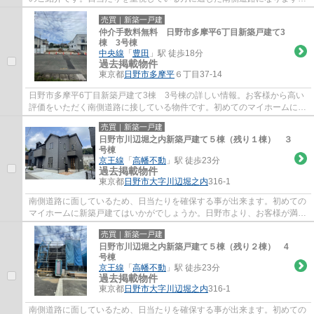
新築戸建ての物件は、室内のレイアウトも自...
売買｜新築一戸建
仲介手数料無料 日野市多摩平6丁目新築戸建て3
棟 3号棟
中央線
「
豊田
」駅 徒歩18分
過去掲載物件
東京都
日野市
多摩平
６丁目37-14
日野市多摩平6丁目新築戸建て3棟 3号棟の詳しい情報。お客様から高い
評価をいただく南側道路に接している物件です。初めてのマイホームに新
築戸建てはいかがでしょうか。幸せな日々が...
売買｜新築一戸建
日野市川辺堀之内新築戸建て５棟（残り１棟） ３
号棟
京王線
「
高幡不動
」駅 徒歩23分
過去掲載物件
東京都
日野市
大字川辺堀之内
316-1
南側道路に面しているため、日当たりを確保する事が出来ます。初めての
マイホームに新築戸建てはいかがでしょうか。日野市より、お客様が満足
のいく戸建てが見つかるまで、当社は全力...
売買｜新築一戸建
日野市川辺堀之内新築戸建て５棟（残り２棟） 4
号棟
京王線
「
高幡不動
」駅 徒歩23分
過去掲載物件
東京都
日野市
大字川辺堀之内
316-1
南側道路に面しているため、日当たりを確保する事が出来ます。初めての