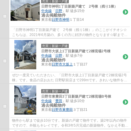
売買｜新築一戸建
日野市神明1丁目新築戸建て 2号棟（残り1棟）
中央線
「
日野
」駅 徒歩15分
過去掲載物件
東京都
日野市
神明
１丁目14
「日野市神明1丁目新築戸建て 2号棟（残り1棟）」のここがイチオシ☆
こちらは、2021年6月築の、多くの方に好評の物件となります☆駅まで徒
歩15分の場所に立地しています☆築2年以内の物...
売買｜新築一戸建
日野市大坂上1丁目新築戸建て2棟現場2号棟
中央線
「
日野
」駅 徒歩7分
過去掲載物件
東京都
日野市
大坂上
１丁目27
ぜひ一度見ていただきたい、「日野市大坂上1丁目新築戸建て2棟現場2号
棟」です。食品の店おおた 日野駅前店まで299mです。きれいな物件をお
探しの方は、ぜひこちらの新築物件をご覧く...
売買｜新築一戸建
日野市東豊田3丁目新築戸建て2棟現場B号棟
中央線
「
豊田
」駅 徒歩10分
過去掲載物件
東京都
日野市
東豊田
３丁目21
物件から駅まで徒歩10分です。新築の戸建て物件です。築2年以内の物件
ですので、外観もキレイです。令和3年5月完成の新築物件。なかえ不動産
は全力で不動産探しをサポート致します。04...