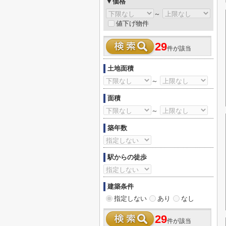
▼価格
～
値下げ物件
29
件が該当
土地面積
～
面積
～
築年数
駅からの徒歩
建築条件
指定しない
あり
なし
29
件が該当