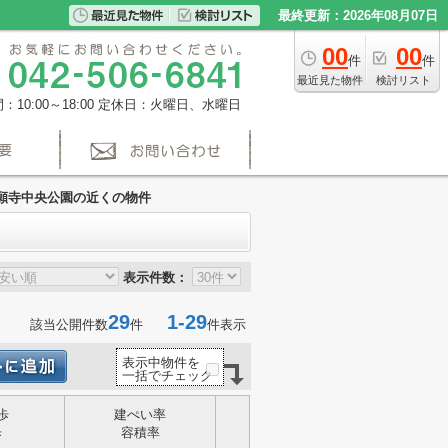
最終更新：2026年08月07日
00
00
件
件
最近見た物件
検討リスト
10:00～18:00
定休日：火曜日、水曜日
願寺中央公園の近くの物件
表示件数：
29
1-29
該当公開件数
件
件表示
表示中物件を
一括でチェック
歩
建ぺい率
歩
容積率