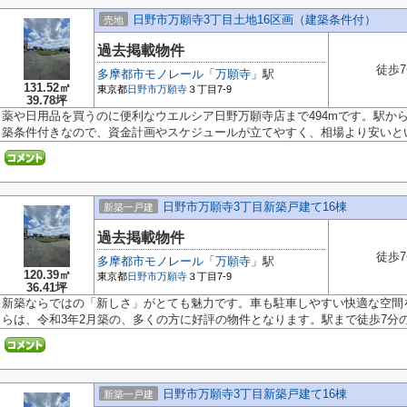
日野市万願寺3丁目土地16区画（建築条件付）
売地
過去掲載物件
徒歩
多摩都市モノレール
「
万願寺
」駅
131.52㎡
東京都
日野市
万願寺
３丁目7-9
39.78坪
薬や日用品を買うのに便利なウエルシア日野万願寺店まで494mです。駅か
築条件付きなので、資金計画やスケジュールが立てやすく、相場より安いという
日野市万願寺3丁目新築戸建て16棟
新築一戸建
過去掲載物件
徒歩
多摩都市モノレール
「
万願寺
」駅
120.39㎡
東京都
日野市
万願寺
３丁目7-9
36.41坪
新築ならではの「新しさ」がとても魅力です。車も駐車しやすい快適な空間
らは、令和3年2月築の、多くの方に好評の物件となります。駅まで徒歩7分の物
日野市万願寺3丁目新築戸建て16棟
新築一戸建