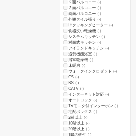
２面バルコニー
(-)
３面バルコニー
(-)
両面バルコニー
(-)
外観タイル張り
(-)
IHクッキングヒーター
(-)
食器洗い乾燥機
(-)
システムキッチン
(-)
対面式キッチン
(-)
アイランドキッチン
(-)
追焚機能浴室
(-)
浴室乾燥機
(-)
床暖房
(-)
ウォークインクロゼット
(-)
CS
(-)
BS
(-)
CATV
(-)
インターネット対応
(-)
オートロック
(-)
TVモニタ付インターホン
(-)
宅配ボックス
(-)
2階以上
(-)
10階以上
(-)
20階以上
(-)
1階の物件
(-)