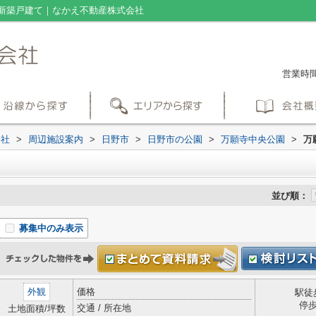
新築戸建て｜なかえ不動産株式会社
営業時間：
会社
>
周辺施設案内
>
日野市
>
日野市の公園
>
万願寺中央公園
>
万
並び順：
募集中のみ表示
外観
価格
駅徒
停
交通 / 所在地
土地面積/坪数