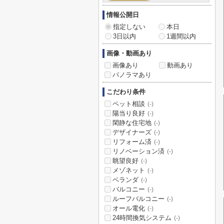
情報公開日
指定しない
本日
3日以内
1週間以内
画像・動画あり
画像あり
動画あり
パノラマあり
こだわり条件
ペット相談
(-)
陽当り良好
(-)
閑静な住宅地
(-)
デザイナーズ
(-)
リフォーム済
(-)
リノベーション済
(-)
眺望良好
(-)
メゾネット
(-)
ベランダ
(-)
バルコニー
(-)
ルーフバルコニー
(-)
オール電化
(-)
24時間換気システム
(-)