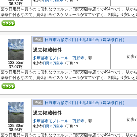
東京都
日野市
万願寺
３丁目7-9
36.32坪
薬や日用品を買うのに便利なウエルシア日野万願寺店まで494mです。駅か
築条件付きなので、資金計画やスケジュールが立てやすく、相場より安いという
日野市万願寺3丁目土地16区画（建築条件付）
売地
過去掲載物件
徒歩
多摩都市モノレール
「
万願寺
」駅
122.55㎡
東京都
日野市
万願寺
３丁目7-9
37.07坪
薬や日用品を買うのに便利なウエルシア日野万願寺店まで494mです。駅か
築条件付きなので、資金計画やスケジュールが立てやすく、相場より安いという
日野市万願寺3丁目土地16区画（建築条件付）
売地
過去掲載物件
徒歩
多摩都市モノレール
「
万願寺
」駅
128.80㎡
東京都
日野市
万願寺
３丁目7-9
38.96坪
薬や日用品を買うのに便利なウエルシア日野万願寺店まで494mです。駅か