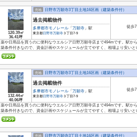
日野市万願寺3丁目土地16区画（建築条件付）
売地
過去掲載物件
徒歩
多摩都市モノレール
「
万願寺
」駅
120.39㎡
東京都
日野市
万願寺
３丁目7-9
36.41坪
薬や日用品を買うのに便利なウエルシア日野万願寺店まで494mです。駅か
築条件付きなので、資金計画やスケジュールが立てやすく、相場より安いという
日野市万願寺3丁目土地16区画（建築条件付）
売地
過去掲載物件
徒歩
多摩都市モノレール
「
万願寺
」駅
132.44㎡
東京都
日野市
万願寺
３丁目7-9
40.06坪
薬や日用品を買うのに便利なウエルシア日野万願寺店まで494mです。駅か
築条件付きなので、資金計画やスケジュールが立てやすく、相場より安いという
日野市万願寺3丁目土地16区画（建築条件付）
売地