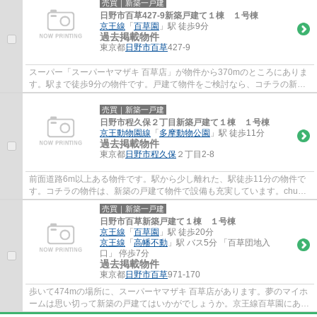
売買｜新築一戸建
日野市百草427-9新築戸建て１棟 １号棟
京王線
「
百草園
」駅 徒歩9分
過去掲載物件
東京都
日野市
百草
427-9
スーパー「スーパーヤマザキ 百草店」が物件から370mのところにありま
す。駅まで徒歩9分の物件です。戸建て物件をご検討なら、コチラの新築
の物件をご覧ください。豊富な物件情報の中...
売買｜新築一戸建
日野市程久保２丁目新築戸建て１棟 １号棟
京王動物園線
「
多摩動物公園
」駅 徒歩11分
過去掲載物件
東京都
日野市
程久保
２丁目2-8
前面道路6m以上ある物件です。駅から少し離れた、駅徒歩11分の物件で
す。コチラの物件は、新築の戸建て物件で設備も充実しています。chuo-
dwell@kbh.biglobe.ne.jp宛てまでにメールを...
売買｜新築一戸建
日野市百草新築戸建て１棟 １号棟
京王線
「
百草園
」駅 徒歩20分
京王線
「
高幡不動
」駅 バス5分 「百草団地入
口」 停歩7分
過去掲載物件
東京都
日野市
百草
971-170
歩いて474mの場所に、スーパーヤマザキ 百草店があります。夢のマイホ
ームは思い切って新築の戸建てはいかがでしょうか。京王線百草園にある
戸建てを購入される方は、物件数が豊富な当...