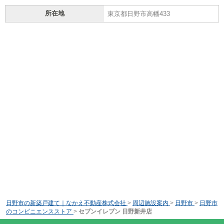
所在地
東京都日野市高幡433
日野市の新築戸建て｜なかえ不動産株式会社
>
周辺施設案内
>
日野市
>
日野市
のコンビニエンスストア
>
セブンイレブン 日野新井店