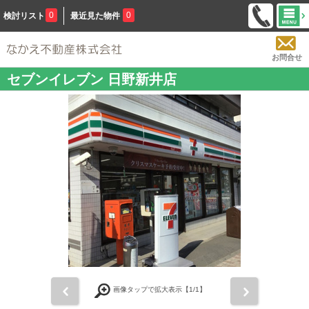
0
0
検討リスト
最近見た物件
お問合せ
セブンイレブン 日野新井店
前
次
画像タップで拡大表示【
1
/1】