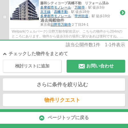
藤和シティコープ高幡不動 リフォーム済み
多摩都市モノレール
「
万願寺
」駅 徒歩3分
京王線
「
高幡不動
」駅 徒歩18分
多摩都市モノレール
「
甲州街道
」駅 徒歩19分
過去掲載物件
東京都
日野市
万願寺
２丁目24-1
Welpark(ウェルパーク) 日野万願寺駅前店が、こちらの物件から204mの
ところにあります。物件から徒歩3分の場所に駅があれば便利ですね。コ
ストも抑えることができる中古マンションはオ...
該当公開件数
1
件
1-1
件表示
チェックした物件をまとめて
検討リストに追加
お問い合わせ
さらに条件を絞り込む
物件リクエスト
ページトップに戻る