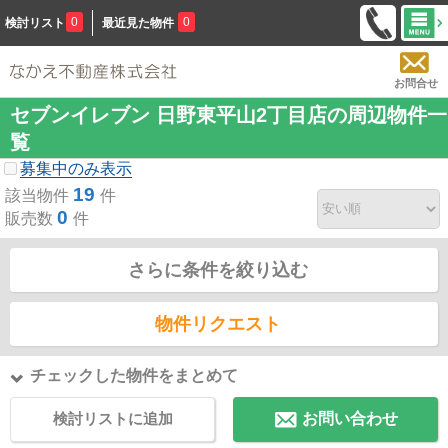
0
0
検討リスト
最近見た物件
お問合せ
セブンイレブン 日野東平山2丁目店の周辺物件一
覧
募集中のみ表示
19
該当物件
件
0
販売数
件
さらに条件を絞り込む
物件リクエスト
チェックした物件をまとめて
検討リストに追加
お問い合わせ