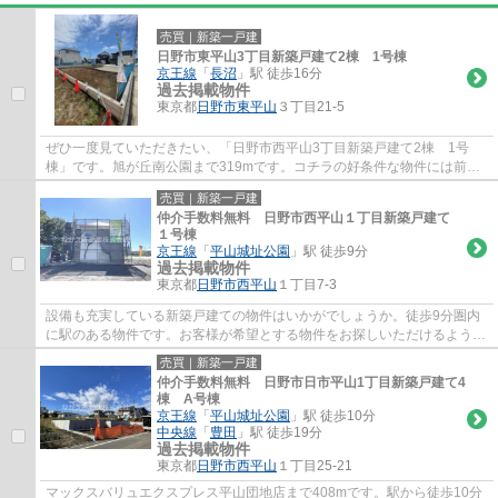
売買｜新築一戸建
日野市東平山3丁目新築戸建て2棟 1号棟
京王線
「
長沼
」駅 徒歩16分
過去掲載物件
東京都
日野市
東平山
３丁目21-5
ぜひ一度見ていただきたい、「日野市西平山3丁目新築戸建て2棟 1号
棟」です。旭が丘南公園まで319mです。コチラの好条件な物件には前面
道路6m以上という仕様も付いてきます。綺麗で清...
売買｜新築一戸建
仲介手数料無料 日野市西平山１丁目新築戸建て
１号棟
京王線
「
平山城址公園
」駅 徒歩9分
過去掲載物件
東京都
日野市
西平山
１丁目7-3
設備も充実している新築戸建ての物件はいかがでしょうか。徒歩9分圏内
に駅のある物件です。お客様が希望とする物件をお探しいただけるよう、
当社では多種多様な不動産情報をご用意して...
売買｜新築一戸建
仲介手数料無料 日野市日市平山1丁目新築戸建て4
棟 A号棟
京王線
「
平山城址公園
」駅 徒歩10分
中央線
「
豊田
」駅 徒歩19分
過去掲載物件
東京都
日野市
西平山
１丁目25-21
マックスバリュエクスプレス平山団地店まで408mです。駅から徒歩10分