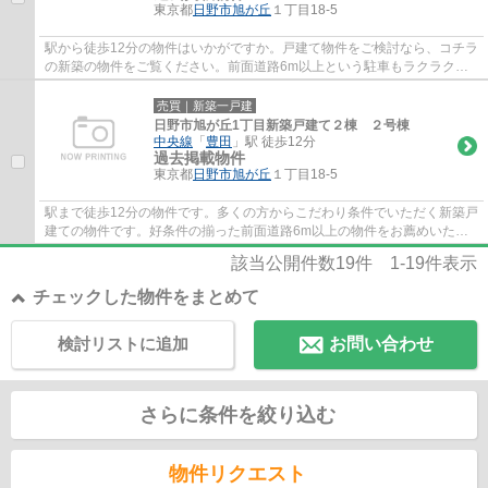
東京都
日野市
旭が丘
１丁目18-5
駅から徒歩12分の物件はいかがですか。戸建て物件をご検討なら、コチラ
の新築の物件をご覧ください。前面道路6m以上という駐車もラクラクな
物件となっております。中央線豊田近くは過...
売買｜新築一戸建
日野市旭が丘1丁目新築戸建て２棟 ２号棟
中央線
「
豊田
」駅 徒歩12分
過去掲載物件
東京都
日野市
旭が丘
１丁目18-5
駅まで徒歩12分の物件です。多くの方からこだわり条件でいただく新築戸
建ての物件です。好条件の揃った前面道路6m以上の物件をお薦めいたし
ます。当社では日野市に特化した不動産情報...
該当公開件数
19
件
1-19
件表示
チェックした物件をまとめて
検討リストに追加
お問い合わせ
さらに条件を絞り込む
物件リクエスト