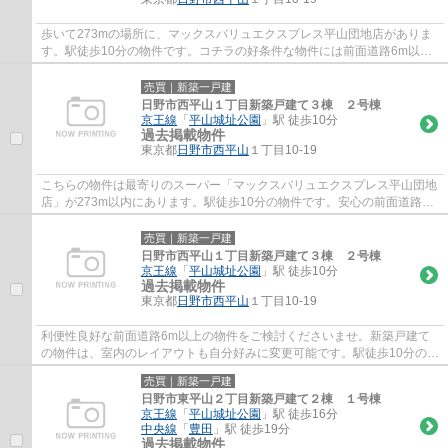
歩いて273mの場所に、マックスバリュエクスプレス平山団地店がありま
す。駅徒歩10分の物件です。コチラの好条件な物件には前面道路6m以上
という仕様も付いてきます。初めてのマイホー...
売買｜新築一戸建
日野市西平山１丁目新築戸建て３棟 ２号棟
京王線
「
平山城址公園
」駅 徒歩10分
過去掲載物件
東京都
日野市
西平山
１丁目10-19
こちらの物件は最寄りのスーパー「マックスバリュエクスプレス平山団地
店」が273m以内にあります。駅徒歩10分の物件です。安心の前面道路6m
以上の条件を備えております。新築戸建ての...
売買｜新築一戸建
日野市西平山１丁目新築戸建て３棟 ２号棟
京王線
「
平山城址公園
」駅 徒歩10分
過去掲載物件
東京都
日野市
西平山
１丁目10-19
利便性良好な前面道路6m以上の物件をご検討くださいませ。新築戸建て
の物件は、室内のレイアウトも自分好みに変更可能です。駅徒歩10分の物
件です。一戸建て購入で妥協はしたくないで...
売買｜新築一戸建
日野市東平山２丁目新築戸建て２棟 １号棟
京王線
「
平山城址公園
」駅 徒歩16分
中央線
「
豊田
」駅 徒歩19分
過去掲載物件