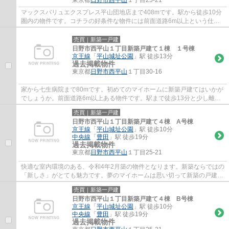
マックスバリュエクスプレス平山団地店まで408mです。駅から徒歩10分
圏内の物件です。コチラの好条件な物件には前面道路6m以上という仕様
も付いてきます。多くの方からこだわり条件で...
売買｜新築一戸建
日野市西平山１丁目新築戸建て１棟 １号棟
京王線
「
平山城址公園
」駅 徒歩13分
過去掲載物件
東京都
日野市
西平山
１丁目30-16
家から七生病院まで80mです。初めてのマイホームに新築戸建てはいかが
でしょうか。前面道路6m以上ある物件です。駅まで徒歩13分と少し離れ
ている物件です。chuo-dwell@kbh.biglobe.ne....
売買｜新築一戸建
日野市西平山１丁目新築戸建て４棟 A号棟
京王線
「
平山城址公園
」駅 徒歩10分
中央線
「
豊田
」駅 徒歩19分
過去掲載物件
東京都
日野市
西平山
１丁目25-21
快適な室内環境のある、令和4年2月築の物件となります。新築ならではの
「新しさ」がとても魅力です。夢のマイホームは思い切って新築の戸建て
はいかがでしょうか。前面道路6m以上ある...
売買｜新築一戸建
日野市西平山１丁目新築戸建て４棟 B号棟
京王線
「
平山城址公園
」駅 徒歩10分
中央線
「
豊田
」駅 徒歩19分
過去掲載物件