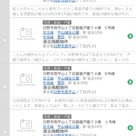
東京都
日野市
西平山
１丁目25-21
多くの方からこだわり条件でいただく新築戸建ての物件です。懐かしさを
感じる雰囲気が魅力の2022年2月築の物件です。新築の物件を検討中の方
はぜひ一度こちらの物件をご覧ください。駅...
売買｜新築一戸建
日野市西平山１丁目新築戸建て４棟 C号棟
京王線
「
平山城址公園
」駅 徒歩10分
中央線
「
豊田
」駅 徒歩19分
過去掲載物件
東京都
日野市
西平山
１丁目25-21
こちらの物件からセブンイレブン 日野東平山2丁目店まで476mです。戸
建て物件をご検討なら、コチラの新築の物件をご覧ください。多くの方に
好評の物件で、令和4年2月築となっています...
売買｜新築一戸建
日野市西平山１丁目新築戸建て４棟 D号棟
京王線
「
平山城址公園
」駅 徒歩10分
中央線
「
豊田
」駅 徒歩19分
過去掲載物件
東京都
日野市
西平山
１丁目25-21
七生病院まで379mです。好条件の揃った前面道路6m以上の物件をお薦め
いたします。新築ならではの「新しさ」がとても魅力です。駅まで徒歩10
分の場所にある物件です。日野市や京王線平...
売買｜新築一戸建
日野市西平山１丁目新築戸建て３棟 １号棟
京王線
「
平山城址公園
」駅 徒歩10分
過去掲載物件
東京都
日野市
西平山
１丁目10-19