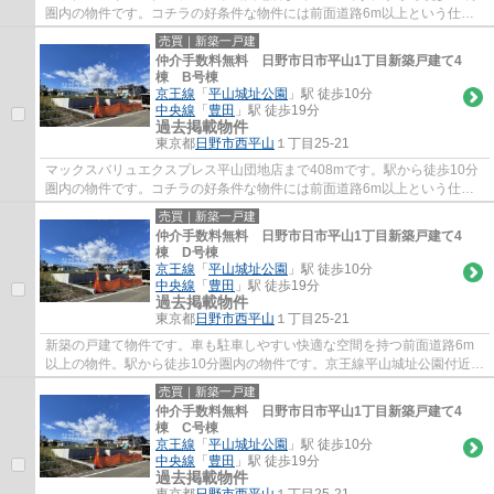
圏内の物件です。コチラの好条件な物件には前面道路6m以上という仕様
も付いてきます。多くの方からこだわり条件で...
売買｜新築一戸建
仲介手数料無料 日野市日市平山1丁目新築戸建て4
棟 B号棟
京王線
「
平山城址公園
」駅 徒歩10分
中央線
「
豊田
」駅 徒歩19分
過去掲載物件
東京都
日野市
西平山
１丁目25-21
マックスバリュエクスプレス平山団地店まで408mです。駅から徒歩10分
圏内の物件です。コチラの好条件な物件には前面道路6m以上という仕様
も付いてきます。多くの方からこだわり条件で...
売買｜新築一戸建
仲介手数料無料 日野市日市平山1丁目新築戸建て4
棟 D号棟
京王線
「
平山城址公園
」駅 徒歩10分
中央線
「
豊田
」駅 徒歩19分
過去掲載物件
東京都
日野市
西平山
１丁目25-21
新築の戸建て物件です。車も駐車しやすい快適な空間を持つ前面道路6m
以上の物件。駅から徒歩10分圏内の物件です。京王線平山城址公園付近で
希望に沿った一戸建てを見つけたい方は、ま...
売買｜新築一戸建
仲介手数料無料 日野市日市平山1丁目新築戸建て4
棟 C号棟
京王線
「
平山城址公園
」駅 徒歩10分
中央線
「
豊田
」駅 徒歩19分
過去掲載物件
東京都
日野市
西平山
１丁目25-21