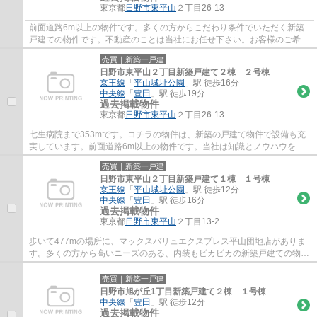
東京都
日野市
東平山
２丁目26-13
前面道路6m以上の物件です。多くの方からこだわり条件でいただく新築
戸建ての物件です。不動産のことは当社にお任せ下さい。お客様のご希望
に適った不動産をお探しいたします。ぜひ当...
売買｜新築一戸建
日野市東平山２丁目新築戸建て２棟 ２号棟
京王線
「
平山城址公園
」駅 徒歩16分
中央線
「
豊田
」駅 徒歩19分
過去掲載物件
東京都
日野市
東平山
２丁目26-13
七生病院まで353mです。コチラの物件は、新築の戸建て物件で設備も充
実しています。前面道路6m以上の物件です。当社は知識とノウハウを活
かし、日野市の京王線平山城址公園周辺で満足...
売買｜新築一戸建
日野市東平山２丁目新築戸建て１棟 １号棟
京王線
「
平山城址公園
」駅 徒歩12分
中央線
「
豊田
」駅 徒歩16分
過去掲載物件
東京都
日野市
東平山
２丁目13-2
歩いて477mの場所に、マックスバリュエクスプレス平山団地店がありま
す。多くの方から高いニーズのある、内装もピカピカの新築戸建ての物件
です。駅まで徒歩12分でアクセス可能です。...
売買｜新築一戸建
日野市旭が丘1丁目新築戸建て２棟 １号棟
中央線
「
豊田
」駅 徒歩12分
過去掲載物件