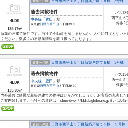
日野市西平山５丁目新築戸建て５棟 2号棟
新築一戸建
過去掲載物件
バス13
西平山５
中央線
「
豊田
」駅
4LDK
停歩2
東京都
日野市
西平山
５丁目39-10
135.79㎡
新築の戸建て物件です。当社で不動産を探しませんか。人生に何度とない不
ください。数多くの不動産情報を取り扱っております。
日野市西平山５丁目新築戸建て５棟 3号棟
新築一戸建
過去掲載物件
バス13
西平山５
中央線
「
豊田
」駅
4LDK
停歩2
東京都
日野市
西平山
５丁目39-10
135.80㎡
内外装共に綺麗な新築戸建ての物件はいかがでしょうか。お客様の充実した
ご案内致します。当社への連絡は、chuo-dwell@kbh.biglobe.ne.jpまたは042-5
日野市西平山５丁目新築戸建て５棟 １号棟
新築一戸建