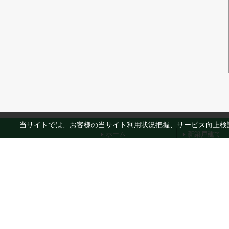
当サイトでは、お客様の当サイト利用状況把握、サービス向上検討
ホーム
新築戸建て
会社概要
リフォームリ
プライバシーポリシー
リフォームリ
利用規約
仲介手数料無
サイトマップ
駅徒歩15分
物件カタログ