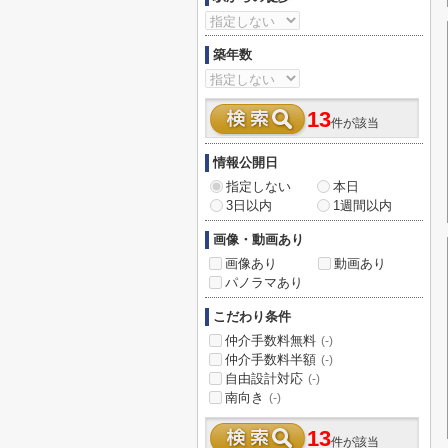
築年数
13
件が該当
情報公開日
指定しない
本日
3日以内
1週間以内
画像・動画あり
画像あり
動画あり
パノラマあり
こだわり条件
仲介手数料無料
(-)
仲介手数料半額
(-)
自由設計対応
(-)
南向き
(-)
13
件が該当