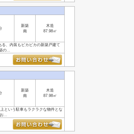
新築
木造
分
南
87.98㎡
のある、内装もピカピカの新築戸建て
...
新築
木造
分
南
87.98㎡
以上という駐車もラクラクな物件とな
...