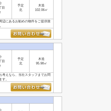
分
予定
木造
丁目
北
102.06㎡
分
周辺にあるお勧めの物件をご提供致
い。
分
予定
木造
丁目
北
95.98㎡
分
お考えなら、当社スタッフまでお問
ます。
分