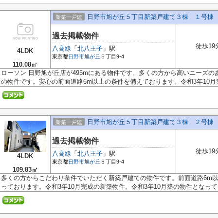
日野市旭が丘５丁目新築戸建て３棟 １号棟
新築一戸建
過去掲載物件
徒歩19
八高線
「
北八王子
」駅
4LDK
東京都
日野市
旭が丘
５丁目9-4
110.08㎡
ローソン 日野旭が丘店が495mにある物件です。多くの方から高いニーズ
の物件です。安心の前面道路6m以上の条件を備えております。令和3年10月築の
日野市旭が丘５丁目新築戸建て３棟 ２号棟
新築一戸建
過去掲載物件
徒歩19
八高線
「
北八王子
」駅
4LDK
東京都
日野市
旭が丘
５丁目9-4
109.83㎡
多くの方からこだわり条件でいただく新築戸建ての物件です。前面道路6m
っております。令和3年10月完成の新築物件。令和3年10月築の物件となってお