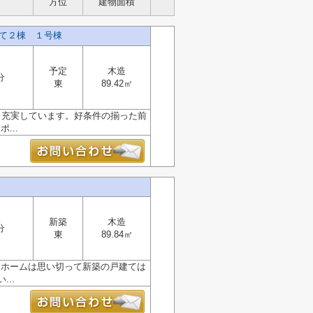
方位
建物面積
て２棟 １号棟
予定
木造
分
東
89.42㎡
も充実しています。好条件の揃った前
...
新築
木造
分
東
89.84㎡
イホームは思い切って新築の戸建ては
..