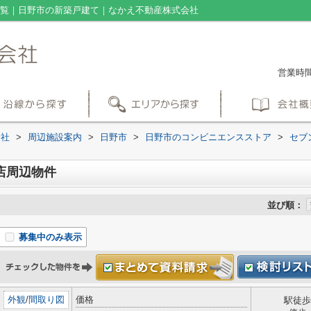
一覧｜日野市の新築戸建て｜なかえ不動産株式会社
営業時間：
会社
>
周辺施設案内
>
日野市
>
日野市のコンビニエンスストア
>
セブ
店周辺物件
並び順：
募集中のみ表示
外観
/
間取り図
価格
駅徒歩