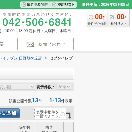
最終更新：2026年08月08日
00
00
件
件
最近見た物件
検討リスト
10:00～18:00
定休日：火曜日、水曜日
ンイレブン 日野旭ケ丘店
>
セブンイレブ
表示件数：
13
1-13
該当公開件数
件
件表示
表示中物件を
一括でチェック
築年数
構造