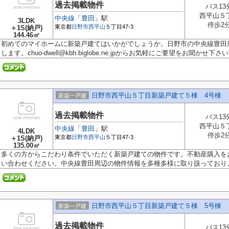
過去掲載物件
バス13
西平山５
中央線
「
豊田
」駅
3LDK
停歩2
東京都
日野市
西平山
５丁目47-3
＋1S(納戸)
144.46㎡
初めてのマイホームに新築戸建てはいかがでしょうか。日野市の中央線豊田
します。chuo-dwell@kbh.biglobe.ne.jpからお気軽にご要望をお聞かせ下さ
日野市西平山５丁目新築戸建て５棟 4号棟
新築一戸建
過去掲載物件
バス13
西平山５
中央線
「
豊田
」駅
4LDK
停歩2
東京都
日野市
西平山
５丁目47-3
＋1S(納戸)
135.00㎡
多くの方からこだわり条件でいただく新築戸建ての物件です。不動産購入を
い合わせください。中央線豊田周辺の物件情報を多種多様に取り扱っており
日野市西平山５丁目新築戸建て５棟 5号棟
新築一戸建
過去掲載物件
バス13