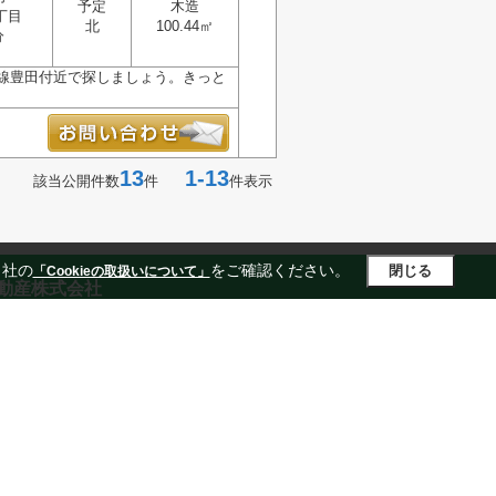
予定
木造
丁目
北
100.44㎡
分
線豊田付近で探しましょう。きっと
13
1-13
該当公開件数
件
件表示
当社の
をご確認ください。
閉じる
「Cookieの取扱いについて」
動産株式会社
06