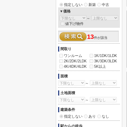
指定しない
新築
中古
▼価格
～
値下げ物件
13
件が該当
間取り
ワンルーム
1K/1DK/1LDK
2K/2DK/2LDK
3K/3DK/3LDK
4K/4DK/4LDK
5K以上
面積
～
土地面積
～
建築条件
指定しない
あり
なし
駅からの徒歩