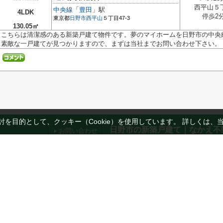
西平山５
中央線
「
豊田
」駅
4LDK
停歩2
東京都
日野市
西平山
５丁目47-3
130.05㎡
こちらは清潔感のある新築戸建て物件です。夢のマイホームを日野市の中央
素敵な一戸建てが見つかりますので、まずは当社までお問い合わせ下さい。
を目的として、クッキー（Cookie）を使用しています。
詳しくは、
日野市の新築戸建て｜なかえ不
お問い合わせ
ノベ戸建て
スタッフ紹介
東京都日野市三沢２丁目20-18 藤ビル 1
ノベマンション
お客様の声
TEL:042-506-6841
料
周辺施設検索
FAX:042-506-6848
圏以内の物件
Copyright(c) なかえ不動産株式会社
All Rights Reserved.