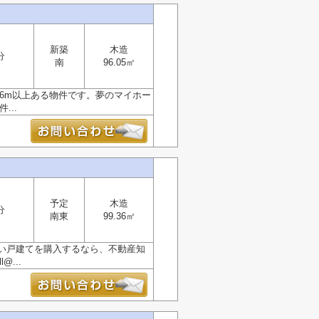
新築
木造
分
南
96.05㎡
路6m以上ある物件です。夢のマイホー
...
予定
木造
分
南東
99.36㎡
い戸建てを購入するなら、不動産知
...