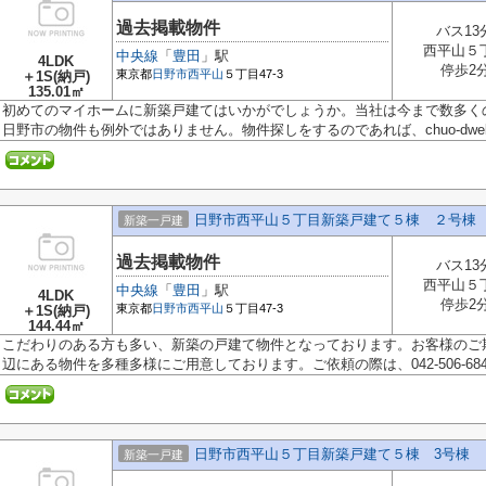
過去掲載物件
バス13
西平山５
中央線
「
豊田
」駅
4LDK
停歩2
東京都
日野市
西平山
５丁目47-3
＋1S(納戸)
135.01㎡
初めてのマイホームに新築戸建てはいかがでしょうか。当社は今まで数多く
日野市の物件も例外ではありません。物件探しをするのであれば、chuo-dwell@
日野市西平山５丁目新築戸建て５棟 ２号棟
新築一戸建
過去掲載物件
バス13
西平山５
中央線
「
豊田
」駅
4LDK
停歩2
東京都
日野市
西平山
５丁目47-3
＋1S(納戸)
144.44㎡
こだわりのある方も多い、新築の戸建て物件となっております。お客様のご
辺にある物件を多種多様にご用意しております。ご依頼の際は、042-506-6841.
日野市西平山５丁目新築戸建て５棟 3号棟
新築一戸建