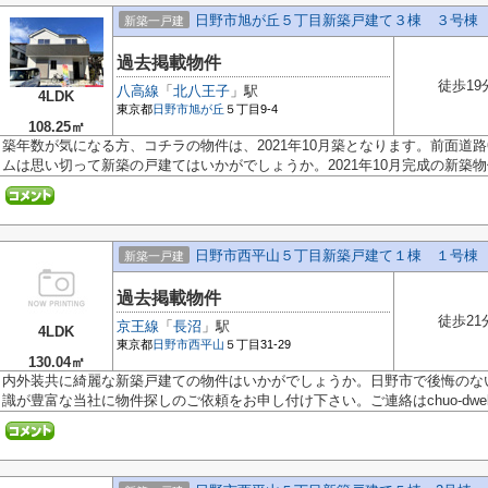
日野市旭が丘５丁目新築戸建て３棟 ３号棟
新築一戸建
過去掲載物件
徒歩19
八高線
「
北八王子
」駅
4LDK
東京都
日野市
旭が丘
５丁目9-4
108.25㎡
築年数が気になる方、コチラの物件は、2021年10月築となります。前面道
ムは思い切って新築の戸建てはいかがでしょうか。2021年10月完成の新築物件
日野市西平山５丁目新築戸建て１棟 １号棟
新築一戸建
過去掲載物件
徒歩21
京王線
「
長沼
」駅
4LDK
東京都
日野市
西平山
５丁目31-29
130.04㎡
内外装共に綺麗な新築戸建ての物件はいかがでしょうか。日野市で後悔のな
識が豊富な当社に物件探しのご依頼をお申し付け下さい。ご連絡はchuo-dwell@