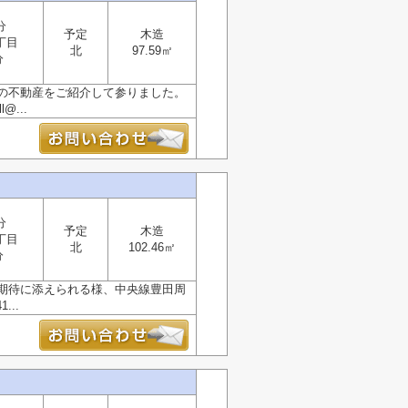
分
予定
木造
丁目
北
97.59㎡
分
の不動産をご紹介して参りました。
...
分
予定
木造
丁目
北
102.46㎡
分
期待に添えられる様、中央線豊田周
..