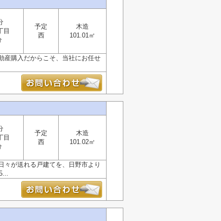
分
予定
木造
丁目
西
101.01㎡
分
動産購入だからこそ、当社にお任せ
分
予定
木造
丁目
西
101.02㎡
分
日々が送れる戸建てを、日野市より
...