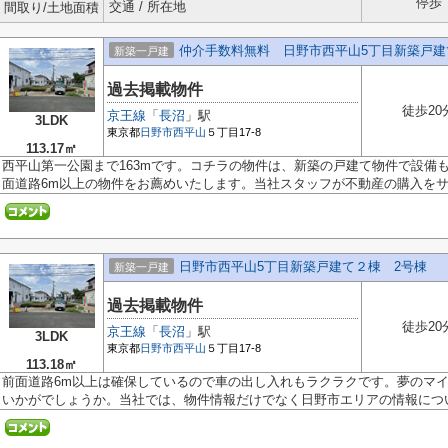
停歩
交通 / 所在地
間取り/土地面積
仲介手数料無料 日野市西平山5丁目新築戸建
新築一戸建
過去掲載物件
徒歩20
京王線
「
長沼
」駅
3LDK
東京都
日野市
西平山
５丁目17-8
113.17㎡
西平山第一公園まで163mです。コチラの物件は、新築の戸建て物件で設備
面道路6m以上の物件をお薦めいたします。当社スタッフが不動産の購入をサポ
日野市西平山5丁目新築戸建て２棟 2号棟
新築一戸建
過去掲載物件
徒歩20
京王線
「
長沼
」駅
3LDK
東京都
日野市
西平山
５丁目17-8
113.18㎡
前面道路6m以上は確保しているので車の出し入れもラクラクです。夢のマ
いかがでしょうか。当社では、物件情報だけでなく日野市エリアの情報につい.