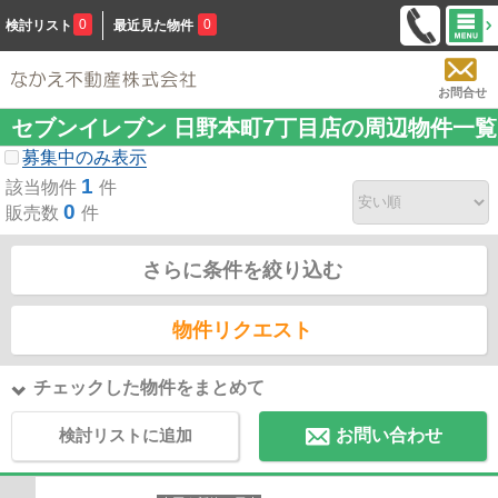
0
0
検討リスト
最近見た物件
お問合せ
セブンイレブン 日野本町7丁目店の周辺物件一覧
募集中のみ表示
1
該当物件
件
0
販売数
件
さらに条件を絞り込む
物件リクエスト
チェックした物件をまとめて
検討リストに追加
お問い合わせ