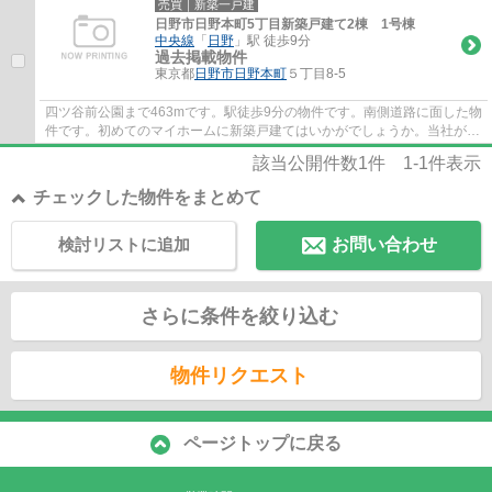
売買｜新築一戸建
日野市日野本町5丁目新築戸建て2棟 1号棟
中央線
「
日野
」駅 徒歩9分
過去掲載物件
東京都
日野市
日野本町
５丁目8-5
四ツ谷前公園まで463mです。駅徒歩9分の物件です。南側道路に面した物
件です。初めてのマイホームに新築戸建てはいかがでしょうか。当社が扱
う日野市エリアの不動産情報なら、お客様も...
該当公開件数
1
件
1-1
件表示
チェックした物件をまとめて
検討リストに追加
お問い合わせ
さらに条件を絞り込む
物件リクエスト
ページトップに戻る