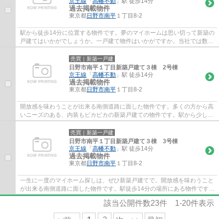
京王線
「
高幡不動
」駅 徒歩14分
過去掲載物件
東京都
日野市
南平
１丁目8-2
駅から徒歩14分に位置する物件です。夢のマイホームは思い切って新築の
戸建てはいかがでしょうか。一戸建て物件はいかがですか。当社では数多
くの一戸建て物件を取り扱っております。...
売買｜新築一戸建
日野市南平１丁目新築戸建て３棟 2号棟
京王線
「
高幡不動
」駅 徒歩14分
過去掲載物件
東京都
日野市
南平
１丁目8-2
開放感を味わうことが出来る南側道路に面した物件です。多くの方から高
いニーズのある、内装もピカピカの新築戸建ての物件です。駅から少し離
れた、駅徒歩14分の物件です。日野市にあ...
売買｜新築一戸建
日野市南平１丁目新築戸建て３棟 3号棟
京王線
「
高幡不動
」駅 徒歩14分
過去掲載物件
東京都
日野市
南平
１丁目8-2
一生に一度のマイホーム探しは、ぜひ新築戸建てで。開放感を味わうこと
が出来る南側道路に面した物件です。駅徒歩14分の場所にある物件です。
日野市や京王線高幡不動付近でなら、お客...
該当公開件数
23
件
1-20
件表示