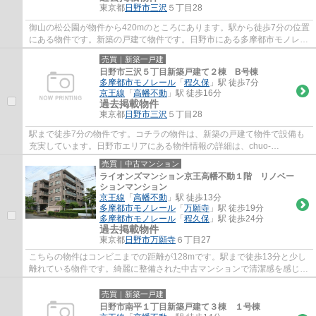
東京都
日野市
三沢
５丁目28
御山の松公園が物件から420mのところにあります。駅から徒歩7分の位置
にある物件です。新築の戸建て物件です。日野市にある多摩都市モノレー
ル程久保周辺の物件をお求めの方、当社は一...
売買｜新築一戸建
日野市三沢５丁目新築戸建て２棟 B号棟
多摩都市モノレール
「
程久保
」駅 徒歩7分
京王線
「
高幡不動
」駅 徒歩16分
過去掲載物件
東京都
日野市
三沢
５丁目28
駅まで徒歩7分の物件です。コチラの物件は、新築の戸建て物件で設備も
充実しています。日野市エリアにある物件情報の詳細は、chuo-
dwell@kbh.biglobe.ne.jpからご連絡ください。ご不明...
売買｜中古マンション
ライオンズマンション京王高幡不動１階 リノベー
ションマンション
京王線
「
高幡不動
」駅 徒歩13分
多摩都市モノレール
「
万願寺
」駅 徒歩19分
多摩都市モノレール
「
程久保
」駅 徒歩24分
過去掲載物件
東京都
日野市
万願寺
６丁目27
こちらの物件はコンビニまでの距離が128mです。駅まで徒歩13分と少し
離れている物件です。綺麗に整備された中古マンションで清潔感を感じま
す。日野市の京王線高幡不動周辺にある物件...
売買｜新築一戸建
日野市南平１丁目新築戸建て３棟 １号棟