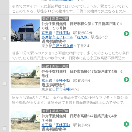
初めてのマイホームに新築戸建てはいかがでしょうか。駅まで歩いて行く
ことのできる、駅徒歩11分の物件です。日野市の物件で気になるものがあ
れば、当社スタッフまでご連絡ください。...
売買｜新築一戸建
仲介手数料無料 日野市程久保１丁目新築戸建て１
０棟 １０号棟
京王線
「
高幡不動
」駅 徒歩11分
多摩都市モノレール
「
程久保
」駅 徒歩5分
過去掲載物件
東京都
日野市
程久保
１丁目2-4
徒歩11分で駅へのアクセスが可能な物件です。多くの方からこだわり条件
でいただく新築戸建ての物件です。日野市にある京王線高幡不動周辺の物
件探しは、地域密着型の当社にお任せ下さ...
売買｜新築一戸建
仲介手数料無料 日野市高幡647新築戸建て4棟 6
号棟
京王線
「
高幡不動
」駅 徒歩4分
過去掲載物件
東京都
日野市
高幡
647-1
家から478mのところに、薬や日用品を買うのに便利なマツモトキヨシ 高
幡不動店があります。建物を建てる際も前面道路6m以上なので安心で
す。コチラの物件は、新築の戸建て物件で設備も...
売買｜新築一戸建
仲介手数料無料 日野市高幡647新築戸建て4棟
７号棟
京王線
「
高幡不動
」駅 徒歩4分
過去掲載物件