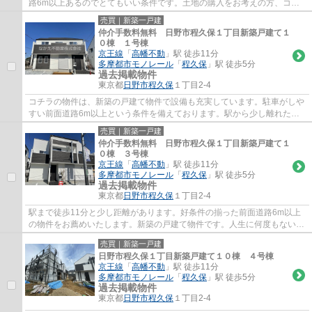
路6m以上あるのでとてもいい条件です。土地の購入をお考えの方、コチ
ラの売地をご覧ください。駅まで徒歩11分の場...
売買｜新築一戸建
仲介手数料無料 日野市程久保１丁目新築戸建て１
０棟 １号棟
京王線
「
高幡不動
」駅 徒歩11分
多摩都市モノレール
「
程久保
」駅 徒歩5分
過去掲載物件
東京都
日野市
程久保
１丁目2-4
コチラの物件は、新築の戸建て物件で設備も充実しています。駐車がしや
すい前面道路6m以上という条件を備えております。駅から少し離れた、
駅徒歩11分圏内の物件です。日野市の戸建て...
売買｜新築一戸建
仲介手数料無料 日野市程久保１丁目新築戸建て１
０棟 ３号棟
京王線
「
高幡不動
」駅 徒歩11分
多摩都市モノレール
「
程久保
」駅 徒歩5分
過去掲載物件
東京都
日野市
程久保
１丁目2-4
駅まで徒歩11分と少し距離があります。好条件の揃った前面道路6m以上
の物件をお薦めいたします。新築の戸建て物件です。人生に何度もない不
動産購入だからこそ、こだわりを貫いて探し...
売買｜新築一戸建
日野市程久保１丁目新築戸建て１０棟 ４号棟
京王線
「
高幡不動
」駅 徒歩11分
多摩都市モノレール
「
程久保
」駅 徒歩5分
過去掲載物件
東京都
日野市
程久保
１丁目2-4