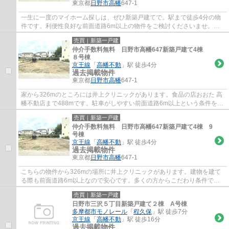
東京都
日野市
高幡
647-1
一生に一度のマイホーム探しは、ぜひ新築戸建てで。駅まで徒歩4分の物
件です。利便性良好な前面道路6m以上の物件をご検討くださいませ。ご
希望に沿った一戸建てをご紹介致します。日野...
売買｜新築一戸建
仲介手数料無料 日野市高幡647新築戸建て4棟
８号棟
京王線
「
高幡不動
」駅 徒歩4分
過去掲載物件
東京都
日野市
高幡
647-1
家から326mのところには井上クリニックがあります。食品の店おおた 高
幡不動店まで488mです。駐車がしやすい前面道路6m以上という条件を備
えております。多くの方に好評の、駅から徒歩...
売買｜新築一戸建
仲介手数料無料 日野市高幡647新築戸建て4棟 9
号棟
京王線
「
高幡不動
」駅 徒歩4分
過去掲載物件
東京都
日野市
高幡
647-1
こちらの物件から326mの場所に井上クリニックがあります。建物を建て
る際も前面道路6m以上なので安心です。多くの方からこだわり条件でい
ただく新築戸建ての物件です。駅まで徒歩4分な...
売買｜新築一戸建
日野市三沢５丁目新築戸建て２棟 A号棟
多摩都市モノレール
「
程久保
」駅 徒歩7分
京王線
「
高幡不動
」駅 徒歩16分
過去掲載物件