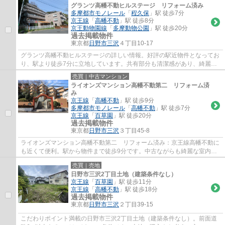
グランツ高幡不動ヒルステージ リフォーム済み
多摩都市モノレール
「
程久保
」駅 徒歩7分
京王線
「
高幡不動
」駅 徒歩8分
京王動物園線
「
多摩動物公園
」駅 徒歩20分
過去掲載物件
東京都
日野市
三沢
４丁目10-17
グランツ高幡不動ヒルステージの詳しい情報。好評の駅近物件となってお
り、駅より徒歩7分に立地しています。共有部分も清潔感があり、綺麗な
中古マンションです。こちらはエレベーター...
売買｜中古マンション
ライオンズマンション高幡不動第二 リフォーム済
み
京王線
「
高幡不動
」駅 徒歩9分
多摩都市モノレール
「
高幡不動
」駅 徒歩7分
京王線
「
百草園
」駅 徒歩20分
過去掲載物件
東京都
日野市
三沢
３丁目45-8
ライオンズマンション高幡不動第二 リフォーム済み：京王線高幡不動に
も近くて便利。駅から物件まで徒歩9分です。中古ながらも綺麗な室内と
魅力的な住環境のマンションです。日野市で...
売買｜売地
日野市三沢2丁目土地（建築条件なし）
京王線
「
百草園
」駅 徒歩11分
京王線
「
高幡不動
」駅 徒歩18分
過去掲載物件
東京都
日野市
三沢
２丁目39-15
こだわりポイント満載の日野市三沢2丁目土地（建築条件なし）。前面道