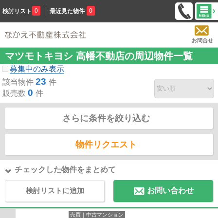
0
0
検討リスト
最近見た物件
お問合せ
マツモトキヨシ 高幡不動店の周辺物件一覧
募集中のみ表示
23
該当物件
件
0
販売数
件
さらに条件を絞り込む
物件リクエスト
チェックした物件をまとめて
検討リストに追加
お問い合わせ
売買｜中古マンション