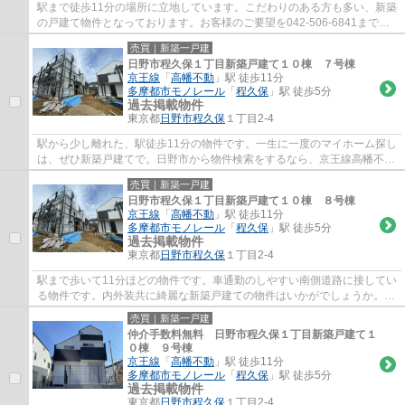
駅まで徒歩11分の場所に立地しています。こだわりのある方も多い、新築
の戸建て物件となっております。お客様のご要望を042-506-6841までお
申し付け下さい。日野市にある京王線高幡不...
売買｜新築一戸建
日野市程久保１丁目新築戸建て１０棟 ７号棟
京王線
「
高幡不動
」駅 徒歩11分
多摩都市モノレール
「
程久保
」駅 徒歩5分
過去掲載物件
東京都
日野市
程久保
１丁目2-4
駅から少し離れた、駅徒歩11分の物件です。一生に一度のマイホーム探し
は、ぜひ新築戸建てで。日野市から物件検索をするなら、京王線高幡不動
周辺の物件も是非ご覧ください。気になる...
売買｜新築一戸建
日野市程久保１丁目新築戸建て１０棟 ８号棟
京王線
「
高幡不動
」駅 徒歩11分
多摩都市モノレール
「
程久保
」駅 徒歩5分
過去掲載物件
東京都
日野市
程久保
１丁目2-4
駅まで歩いて11分ほどの物件です。車通勤のしやすい南側道路に接してい
る物件です。内外装共に綺麗な新築戸建ての物件はいかがでしょうか。当
社は知識とノウハウを活かし、日野市の京...
売買｜新築一戸建
仲介手数料無料 日野市程久保１丁目新築戸建て１
０棟 ９号棟
京王線
「
高幡不動
」駅 徒歩11分
多摩都市モノレール
「
程久保
」駅 徒歩5分
過去掲載物件
東京都
日野市
程久保
１丁目2-4