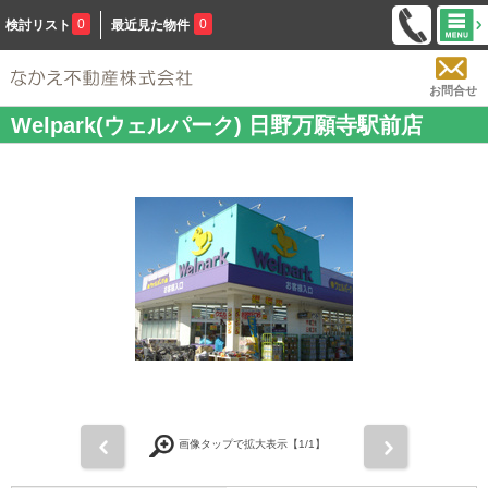
0
0
検討リスト
最近見た物件
お問合せ
Welpark(ウェルパーク) 日野万願寺駅前店
前
次
画像タップで拡大表示【
1
/1】