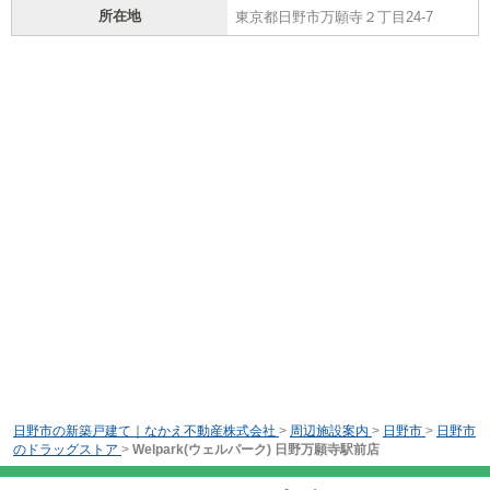
所在地
東京都日野市万願寺２丁目24-7
日野市の新築戸建て｜なかえ不動産株式会社
>
周辺施設案内
>
日野市
>
日野市
のドラッグストア
>
Welpark(ウェルパーク) 日野万願寺駅前店