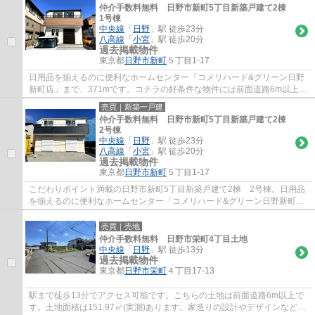
仲介手数料無料 日野市新町5丁目新築戸建て2棟
1号棟
中央線
「
日野
」駅 徒歩23分
八高線
「
小宮
」駅 徒歩20分
過去掲載物件
東京都
日野市
新町
５丁目1-17
日用品を揃えるのに便利なホームセンター「コメリハード&グリーン日野
新町店」まで、371mです。コチラの好条件な物件には前面道路6m以上と
いう仕様も付いてきます。内外装共に綺麗...
売買｜新築一戸建
仲介手数料無料 日野市新町5丁目新築戸建て2棟
2号棟
中央線
「
日野
」駅 徒歩23分
八高線
「
小宮
」駅 徒歩20分
過去掲載物件
東京都
日野市
新町
５丁目1-17
こだわりポイント満載の日野市新町5丁目新築戸建て2棟 2号棟。日用品
を揃えるのに便利なホームセンター「コメリハード&グリーン日野新町
店」まで、371mです。利便性良好な前面道...
売買｜売地
仲介手数料無料 日野市栄町4丁目土地
中央線
「
日野
」駅 徒歩13分
過去掲載物件
東京都
日野市
栄町
４丁目17-13
駅まで徒歩13分でアクセス可能です。こちらの土地は前面道路6m以上で
す。土地面積は151.97㎡(実測)あります。家造りの設計やデザインなど自