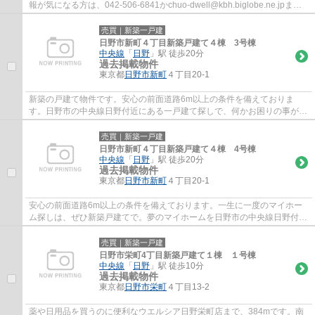
報が気になる方は、042-506-6841かchuo-dwell@kbh.biglobe.ne.jpまで
ご連絡下さい。
売買｜新築一戸建
日野市新町４丁目新築戸建て４棟 3号棟
中央線
「
日野
」駅 徒歩20分
過去掲載物件
東京都
日野市
新町
４丁目20-1
新築の戸建て物件です。安心の前面道路6m以上の条件を備えておりま
す。日野市の中央線日野付近にある一戸建て探しで、何かお困りの事がご
ざいましたら、当社に何なりとお申し付け下さ...
売買｜新築一戸建
日野市新町４丁目新築戸建て４棟 4号棟
中央線
「
日野
」駅 徒歩20分
過去掲載物件
東京都
日野市
新町
４丁目20-1
安心の前面道路6m以上の条件を備えております。一生に一度のマイホー
ム探しは、ぜひ新築戸建てで。夢のマイホームを日野市の中央線日野付近
で探しましょう。きっと素敵な一戸建てが見...
売買｜新築一戸建
日野市栄町4丁目新築戸建て１棟 １号棟
中央線
「
日野
」駅 徒歩10分
過去掲載物件
東京都
日野市
栄町
４丁目13-2
薬や日用品を買うのに便利なウエルシア日野栄町店まで、384mです。南