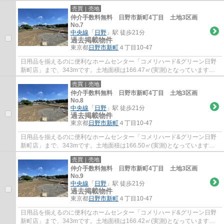
由にこだわることができる建築条件なしの土...
売買｜売地
仲介手数料無料 日野市新町4丁目 土地3区画
No.7
中央線
「
日野
」駅 徒歩21分
過去掲載物件
東京都
日野市
新町
４丁目10-47
日用品を揃えるのに便利なホームセンター「コメリハード&グリーン日野
新町店」まで、343mです。土地面積は166.47㎡(実測)となっています。
前面道路6m以上あるのでとてもいい条件で...
売買｜売地
仲介手数料無料 日野市新町4丁目 土地3区画
No.8
中央線
「
日野
」駅 徒歩21分
過去掲載物件
東京都
日野市
新町
４丁目10-47
日用品を揃えるのに便利なホームセンター「コメリハード&グリーン日野
新町店」まで、343mです。土地面積は166.50㎡(実測)となっています。
前面道路6m以上あるのでとてもいい条件で...
売買｜売地
仲介手数料無料 日野市新町4丁目 土地3区画
No.9
中央線
「
日野
」駅 徒歩21分
過去掲載物件
東京都
日野市
新町
４丁目10-47
日用品を揃えるのに便利なホームセンター「コメリハード&グリーン日野
新町店」まで、343mです。土地面積は166.42㎡(実測)となっています。