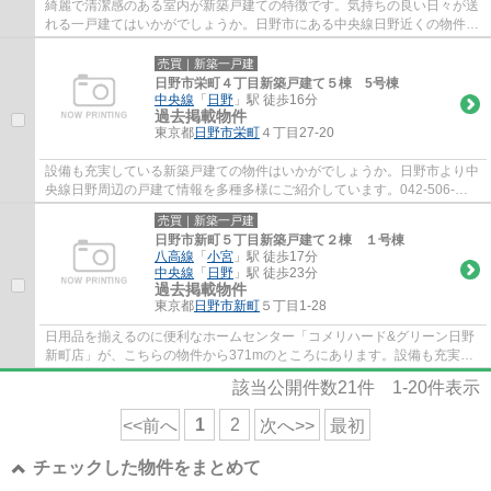
綺麗で清潔感のある室内が新築戸建ての特徴です。気持ちの良い日々が送
れる一戸建てはいかがでしょうか。日野市にある中央線日野近くの物件詳
細は、042-506-6841までお聞き下さい。
売買｜新築一戸建
日野市栄町４丁目新築戸建て５棟 5号棟
中央線
「
日野
」駅 徒歩16分
過去掲載物件
東京都
日野市
栄町
４丁目27-20
設備も充実している新築戸建ての物件はいかがでしょうか。日野市より中
央線日野周辺の戸建て情報を多種多様にご紹介しています。042-506-
6841またはchuo-dwell@kbh.biglobe.ne.jpまで...
売買｜新築一戸建
日野市新町５丁目新築戸建て２棟 １号棟
八高線
「
小宮
」駅 徒歩17分
中央線
「
日野
」駅 徒歩23分
過去掲載物件
東京都
日野市
新町
５丁目1-28
日用品を揃えるのに便利なホームセンター「コメリハード&グリーン日野
新町店」が、こちらの物件から371mのところにあります。設備も充実し
ている新築戸建ての物件はいかがでしょう...
該当公開件数
21
件
1-20
件表示
1
2
<<前へ
次へ>>
最初
チェックした物件をまとめて