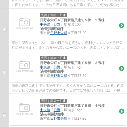
に面した物件です。中央線日野近辺にある戸建て探しで、何かお悩みがご
ざいましたら、当社に遠慮なくお聞かせ下...
売買｜新築一戸建
日野市栄町４丁目新築戸建て５棟 ２号棟
中央線
「
日野
」駅 徒歩16分
過去掲載物件
東京都
日野市
栄町
４丁目27-20
家から355mのところに、薬や日用品を買うのに便利なウエルシア日野栄
町店があります。多くの方から高いニーズのある、内装もピカピカの新築
戸建ての物件です。お客様から高い評価をい...
売買｜新築一戸建
日野市栄町４丁目新築戸建て５棟 ３号棟
中央線
「
日野
」駅 徒歩16分
過去掲載物件
東京都
日野市
栄町
４丁目27-20
南側の道路に面している物件です。多くの方から高いニーズのある、内装
もピカピカの新築戸建ての物件です。日野市に特化した当社には、不動産
情報はもちろんのこと、地域情報にも詳し...
売買｜新築一戸建
日野市栄町４丁目新築戸建て５棟 ４号棟
中央線
「
日野
」駅 徒歩16分
過去掲載物件
東京都
日野市
栄町
４丁目27-20