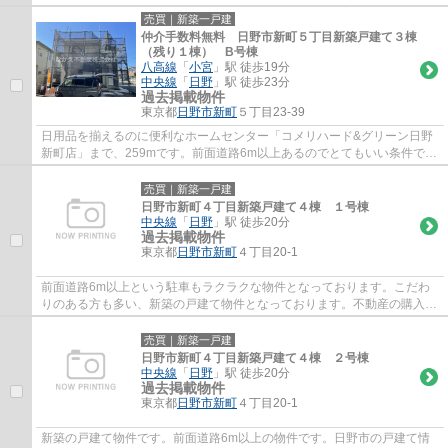
前面道路6m以上あるのでとてもいい条件で...
売買｜新築一戸建
仲介手数料無料 日野市新町５丁目新築戸建て３棟
（残り１棟） B号棟
八高線
「
小宮
」駅 徒歩19分
中央線
「
日野
」駅 徒歩23分
過去掲載物件
東京都
日野市
新町
５丁目23-39
日用品を揃えるのに便利なホームセンター「コメリハード&グリーン日野
新町店」まで、259mです。前面道路6m以上あるのでとてもいい条件で
す。内外装共に綺麗な新築戸建ての物件はい...
売買｜新築一戸建
日野市新町４丁目新築戸建て４棟 １号棟
中央線
「
日野
」駅 徒歩20分
過去掲載物件
東京都
日野市
新町
４丁目20-1
前面道路6m以上という駐車もラクラクな物件となっております。こだわ
りのある方も多い、新築の戸建て物件となっております。不動産の購入
は、人生の中でも大きなお買い物です。当社ス...
売買｜新築一戸建
日野市新町４丁目新築戸建て４棟 ２号棟
中央線
「
日野
」駅 徒歩20分
過去掲載物件
東京都
日野市
新町
４丁目20-1
新築の戸建て物件です。前面道路6m以上の物件です。日野市の戸建て情