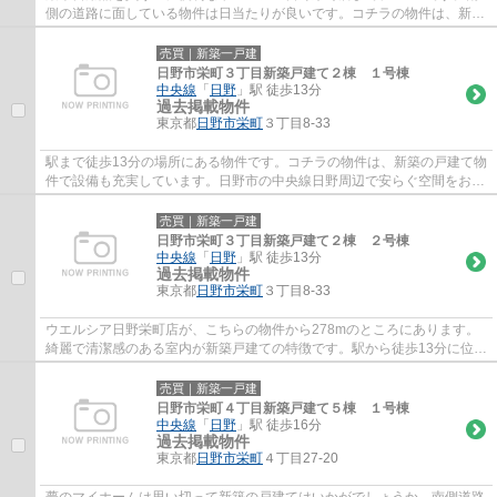
側の道路に面している物件は日当たりが良いです。コチラの物件は、新築
の戸建て物件で設備も充実しています。駅か...
売買｜新築一戸建
日野市栄町３丁目新築戸建て２棟 １号棟
中央線
「
日野
」駅 徒歩13分
過去掲載物件
東京都
日野市
栄町
３丁目8-33
駅まで徒歩13分の場所にある物件です。コチラの物件は、新築の戸建て物
件で設備も充実しています。日野市の中央線日野周辺で安らぐ空間をお客
様にご提供いたします。戸建ての事なら042...
売買｜新築一戸建
日野市栄町３丁目新築戸建て２棟 ２号棟
中央線
「
日野
」駅 徒歩13分
過去掲載物件
東京都
日野市
栄町
３丁目8-33
ウエルシア日野栄町店が、こちらの物件から278mのところにあります。
綺麗で清潔感のある室内が新築戸建ての特徴です。駅から徒歩13分に位置
する物件です。地域に密着した専門スタッフ...
売買｜新築一戸建
日野市栄町４丁目新築戸建て５棟 １号棟
中央線
「
日野
」駅 徒歩16分
過去掲載物件
東京都
日野市
栄町
４丁目27-20
夢のマイホームは思い切って新築の戸建てはいかがでしょうか。南側道路