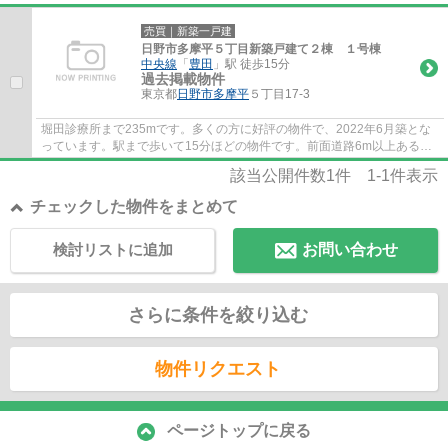
売買｜新築一戸建
日野市多摩平５丁目新築戸建て２棟 １号棟
中央線
「
豊田
」駅 徒歩15分
過去掲載物件
東京都
日野市
多摩平
５丁目17-3
堀田診療所まで235mです。多くの方に好評の物件で、2022年6月築とな
っています。駅まで歩いて15分ほどの物件です。前面道路6m以上ある物
件です。一戸建て購入時の不安を、豊富なスタッ...
該当公開件数
1
件
1-1
件表示
チェックした物件をまとめて
検討リストに追加
お問い合わせ
さらに条件を絞り込む
物件リクエスト
ページトップに戻る