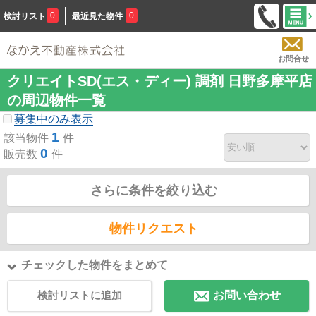
0
0
検討リスト
最近見た物件
お問合せ
クリエイトSD(エス・ディー) 調剤 日野多摩平店
の周辺物件一覧
募集中のみ表示
1
該当物件
件
0
販売数
件
さらに条件を絞り込む
物件リクエスト
チェックした物件をまとめて
検討リストに追加
お問い合わせ