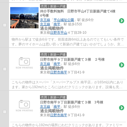
物件です。日野市より、お客様が満足のいく戸...
売買｜新築一戸建
仲介手数料無料 日野市平山4丁目新築戸建て4棟
4号棟
京王線
「
平山城址公園
」駅 徒歩6分
京王線
「
南平
」駅 徒歩15分
過去掲載物件
東京都
日野市
平山
４丁目28-10
物件から駅まで徒歩6分です。前面道路6m以上あるのでとてもいい条件で
す。夢のマイホームは思い切って新築の戸建てはいかがでしょうか。京王
線平山城址公園周辺で気になる物件が見つか...
売買｜新築一戸建
日野市南平９丁目新築戸建て３棟 ２号棟
京王線
「
南平
」駅 徒歩6分
過去掲載物件
東京都
日野市
南平
９丁目41-9
こちらの物件はスーパー「スーパーアルプス 南平店」が165m以内にあり
ます。家から192mのところにはわだクリニックがあります。設備も充実
している新築戸建ての物件はいかがでしょうか...
売買｜新築一戸建
日野市南平９丁目新築戸建て３棟 3号棟
京王線
「
南平
」駅 徒歩6分
過去掲載物件
東京都
日野市
南平
９丁目41-9
こちらの物件から192mの場所にわだクリニックがあります。ファミリー