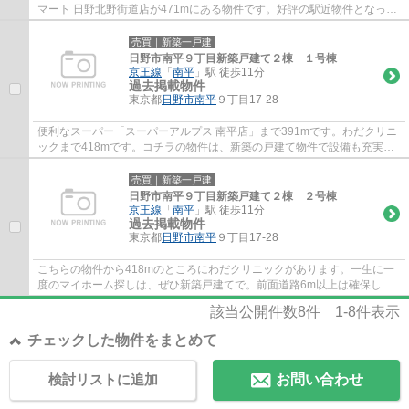
マート 日野北野街道店が471mにある物件です。好評の駅近物件となって
おり、駅より徒歩6分に立地しています。新築...
売買｜新築一戸建
日野市南平９丁目新築戸建て２棟 １号棟
京王線
「
南平
」駅 徒歩11分
過去掲載物件
東京都
日野市
南平
９丁目17-28
便利なスーパー「スーパーアルプス 南平店」まで391mです。わだクリニ
ックまで418mです。コチラの物件は、新築の戸建て物件で設備も充実し
ています。駅まで徒歩11分でアクセス可能です...
売買｜新築一戸建
日野市南平９丁目新築戸建て２棟 ２号棟
京王線
「
南平
」駅 徒歩11分
過去掲載物件
東京都
日野市
南平
９丁目17-28
こちらの物件から418mのところにわだクリニックがあります。一生に一
度のマイホーム探しは、ぜひ新築戸建てで。前面道路6m以上は確保して
いるので車の出し入れもラクラクです。駅から...
該当公開件数
8
件
1-8
件表示
チェックした物件をまとめて
検討リストに追加
お問い合わせ