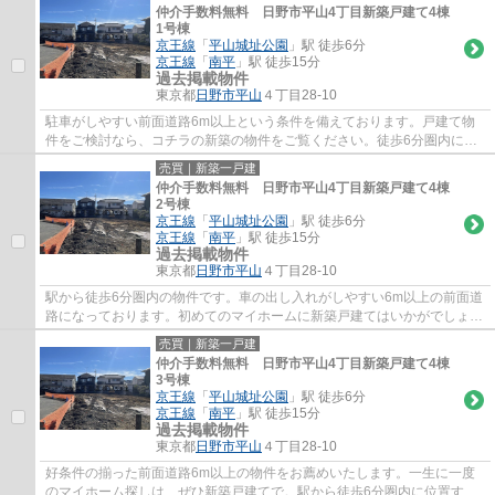
仲介手数料無料 日野市平山4丁目新築戸建て4棟
1号棟
京王線
「
平山城址公園
」駅 徒歩6分
京王線
「
南平
」駅 徒歩15分
過去掲載物件
東京都
日野市
平山
４丁目28-10
駐車がしやすい前面道路6m以上という条件を備えております。戸建て物
件をご検討なら、コチラの新築の物件をご覧ください。徒歩6分圏内に駅
のある物件です。京王線平山城址公園周辺の物...
売買｜新築一戸建
仲介手数料無料 日野市平山4丁目新築戸建て4棟
2号棟
京王線
「
平山城址公園
」駅 徒歩6分
京王線
「
南平
」駅 徒歩15分
過去掲載物件
東京都
日野市
平山
４丁目28-10
駅から徒歩6分圏内の物件です。車の出し入れがしやすい6m以上の前面道
路になっております。初めてのマイホームに新築戸建てはいかがでしょう
か。当社までは、メールchuo-dwell@kbh.big...
売買｜新築一戸建
仲介手数料無料 日野市平山4丁目新築戸建て4棟
3号棟
京王線
「
平山城址公園
」駅 徒歩6分
京王線
「
南平
」駅 徒歩15分
過去掲載物件
東京都
日野市
平山
４丁目28-10
好条件の揃った前面道路6m以上の物件をお薦めいたします。一生に一度
のマイホーム探しは、ぜひ新築戸建てで。駅から徒歩6分圏内に位置する