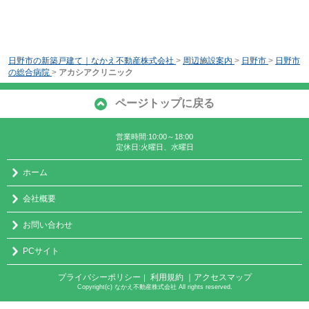
日野市の新築戸建て｜なかえ不動産株式会社
>
周辺施設案内
>
日野市
>
日野市
の総合病院
>
アカシアクリニック
ページトップに戻る
営業時間:10:00～18:00
定休日:火曜日、水曜日
ホーム
会社概要
お問い合わせ
PCサイト
プライバシーポリシー
利用規約
｜アクセスマップ
｜
Copyright(c) なかえ不動産株式会社 All rights reserved.