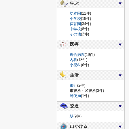
学ぶ
幼稚園
(11件)
小学校
(18件)
保育園
(34件)
中学校
(8件)
その他
(2件)
医療
総合病院
(19件)
内科
(13件)
小児科
(6件)
生活
銀行
(2件)
市役所・区役所
(3件)
郵便局
(1件)
交通
駅
(9件)
出かける