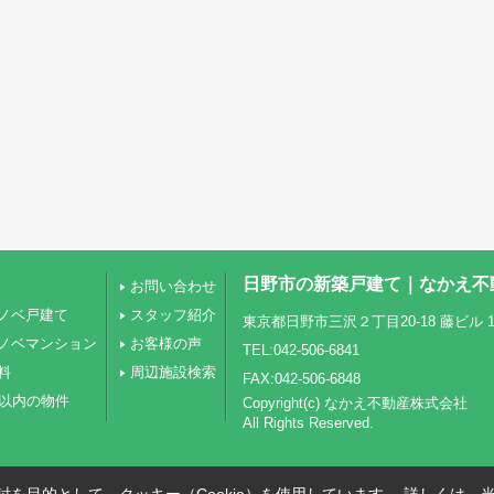
日野市の新築戸建て｜なかえ不
お問い合わせ
ノベ戸建て
スタッフ紹介
東京都日野市三沢２丁目20-18 藤ビル 1
ノベマンション
お客様の声
TEL:042-506-6841
料
周辺施設検索
FAX:042-506-6848
圏以内の物件
Copyright(c) なかえ不動産株式会社
All Rights Reserved.