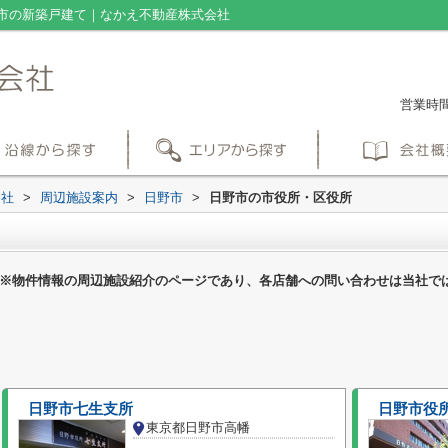
市の新築戸建て｜なかえ不動産株式会社
営業時間：
会社
>
周辺施設案内
>
日野市
>
日野市の市役所・区役所
※物件情報の周辺施設紹介のページであり、各店舗への問い合わせは当社で
日野市七生支所
日野市役
東京都日野市高幡