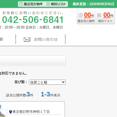
最終更新：2026年08月06日
00
00
件
件
最近見た物件
検討リスト
10:00～18:00
定休日：火曜日、水曜日
は対応できません。
並び順：
3
1-3
該当公開件数
件
件表示
所
東京都日野市神明１丁目