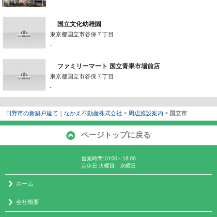
-
国立文化幼稚園
東京都国立市谷保７丁目
-
ファミリーマート 国立青果市場前店
東京都国立市谷保７丁目
-
日野市の新築戸建て｜なかえ不動産株式会社
>
周辺施設案内
>
国立市
ページトップに戻る
営業時間:10:00～18:00
定休日:火曜日、水曜日
ホーム
会社概要