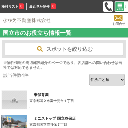
0
0
検討リスト
最近見た物件
お問合せ
国立市のお役立ち情報一覧
スポットを絞り込む
※物件情報の周辺施設紹介のページであり、各店舗への問い合わせは当
社では対応できません。
該当件数
4
件
東保育園
東京都国立市富士見台１丁目
-
ミニストップ 国立谷保店
東京都国立市谷保７丁目