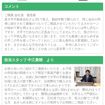
コメント
ご職業:会社員 製造業
某大手不動産会社さん2社で収入、勤続年数で断られて、同じ会社の同
僚に紹介されて最後のつもりでご相談させていただいてまさかローン
が組めて家を買えるとはびっくりしました。中江さんには申し訳ない
ですが、大手でだめなのに正直あてにしてませんでした。投げやりに
なって不快な思いもさせたと思います。それでも親身にあきらめずあ
の手この手を使ってやってくれたことに私も家内も大変感謝しており
ます。まさかあんな方法があろうとは。。。本当にありがとうござい
ました。こっちに来ることがあったら是非寄ってください。
担当スタッフ 中江貴樹 より
お知り合いのご紹介でご連絡をいただき、お子様
の学区域の関係でエリア限定で新築戸建てを探さ
れていました。以前に別の物件で大手の不動産会
社様に収入の面で断られて、以前弊社で購入され
たTさまのご紹介でダメもとで来られたそうです。
住宅ローンに関しては100%通るとは言い切れませんが、弊社のほうで
すべて代行して行います。費用は勿論無料です。大手さんで門前払い
をされた方、転職間もない方、正社員ではない方、収入の面でご不安
な方、あきらめる前にダメもとの気持ちでお気軽にご相談ください。