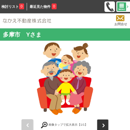
0
0
検討リスト
最近見た物件
お問合せ
多摩市 Yさま
前
次
画像タップで拡大表示【
1
/1】