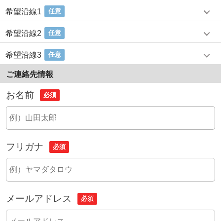
希望沿線1
任意
希望沿線2
任意
希望沿線3
任意
ご連絡先情報
お名前
必須
フリガナ
必須
メールアドレス
必須