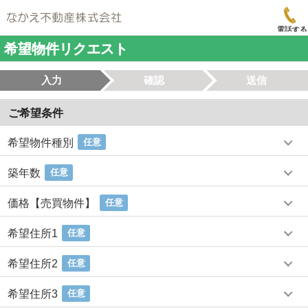
電話する
希望物件リクエスト
入力
確認
送信
ご希望条件
希望物件種別
任意
築年数
任意
価格【売買物件】
任意
希望住所1
任意
希望住所2
任意
希望住所3
任意