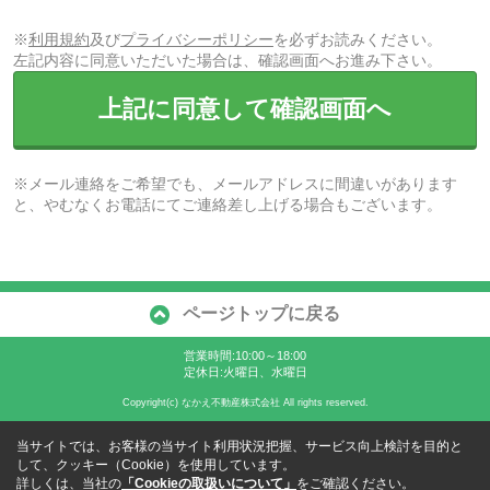
※
利用規約
及び
プライバシーポリシー
を必ずお読みください。
左記内容に同意いただいた場合は、確認画面へお進み下さい。
上記に同意して確認画面へ
※メール連絡をご希望でも、メールアドレスに間違いがあります
と、やむなくお電話にてご連絡差し上げる場合もございます。
ページトップに戻る
営業時間:10:00～18:00
定休日:火曜日、水曜日
Copyright(c) なかえ不動産株式会社 All rights reserved.
当サイトでは、お客様の当サイト利用状況把握、サービス向上検討を目的と
して、クッキー（Cookie）を使用しています。
詳しくは、当社の
「Cookieの取扱いについて」
をご確認ください。