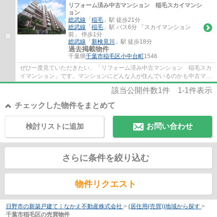
リフォーム済み中古マンション 稲毛スカイマンシ
ョン
総武線
「
稲毛
」駅 徒歩21分
総武線
「
稲毛
」駅 バス6分 「スカイマンション
前」 停歩1分
総武線
「
新検見川
」駅 徒歩18分
過去掲載物件
千葉県
千葉市稲毛区
小中台町
1546
ぜひ一度見ていただきたい、「リフォーム済み中古マンション 稲毛スカ
イマンション」です。マンションにどんな人が住んでいるのかも中古マン
ションなら事前に知れます。お体が不自由...
該当公開件数
1
件
1-1
件表示
チェックした物件をまとめて
検討リストに追加
お問い合わせ
さらに条件を絞り込む
物件リクエスト
日野市の新築戸建て｜なかえ不動産株式会社
>
(居住用(売買))地域から探す
>
千葉市稲毛区の売買物件