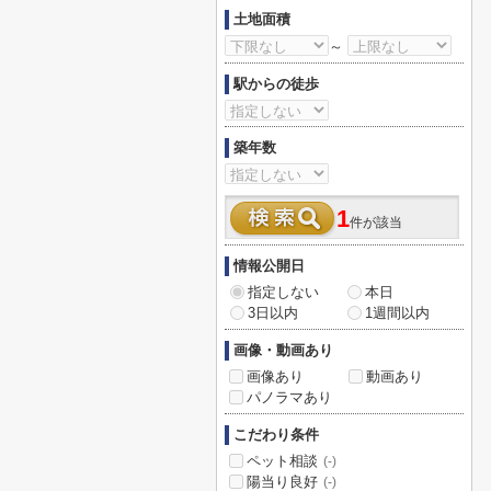
土地面積
～
駅からの徒歩
築年数
1
件が該当
情報公開日
指定しない
本日
3日以内
1週間以内
画像・動画あり
画像あり
動画あり
パノラマあり
こだわり条件
ペット相談
(-)
陽当り良好
(-)