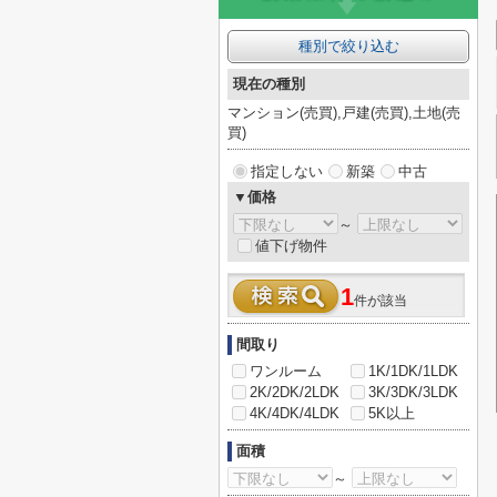
種別で絞り込む
現在の種別
マンション(売買),戸建(売買),土地(売
買)
指定しない
新築
中古
▼価格
～
値下げ物件
1
件が該当
間取り
ワンルーム
1K/1DK/1LDK
2K/2DK/2LDK
3K/3DK/3LDK
4K/4DK/4LDK
5K以上
面積
～