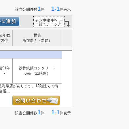
1
1-1
該当公開件数
件
件表示
表示中物件を
一括でチェック
築年数
構造
方位
所在階 / （階建）
築51年
鉄骨鉄筋コンクリート
-
6階/（12階建）
毛海岸店があります。12階建てで街
...
1
1-1
該当公開件数
件
件表示