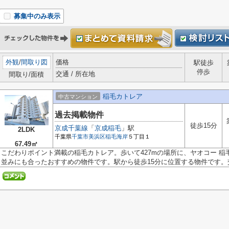
募集中のみ表示
外観
/
間取り図
価格
駅徒歩
停歩
交通 / 所在地
間取り/面積
稲毛カトレア
中古マンション
過去掲載物件
徒歩15分
京成千葉線
「
京成稲毛
」駅
2LDK
千葉県
千葉市美浜区
稲毛海岸
５丁目１
67.49㎡
こだわりポイント満載の稲毛カトレア。歩いて427mの場所に、ヤオコー 稲
並みにも合ったおすすめの物件です。駅から徒歩15分に位置する物件です。交通