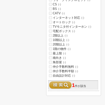
(-)
CS
(-)
BS
(-)
CATV
(-)
インターネット対応
(-)
オートロック
(-)
TVモニタ付インターホン
(-)
宅配ボックス
(-)
2階以上
(-)
10階以上
(-)
20階以上
(-)
1階の物件
(-)
最上階
(-)
南向き
(-)
角部屋
(-)
仲介手数料無料
(-)
仲介手数料半額
(-)
自由設計対応
(-)
1
件が該当