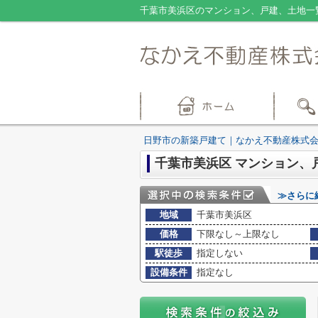
千葉市美浜区のマンション、戸建、土地一
日野市の新築戸建て｜なかえ不動産株式
千葉市美浜区 マンション、
≫さらに
地域
千葉市美浜区
価格
下限なし～上限なし
駅徒歩
指定しない
設備条件
指定なし