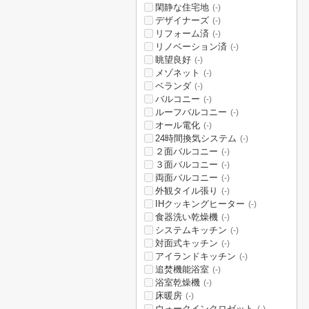
閑静な住宅地
(-)
デザイナーズ
(-)
リフォーム済
(-)
リノベーション済
(-)
眺望良好
(-)
メゾネット
(-)
ベランダ
(-)
バルコニー
(-)
ルーフバルコニー
(-)
オール電化
(-)
24時間換気システム
(-)
２面バルコニー
(-)
３面バルコニー
(-)
両面バルコニー
(-)
外観タイル張り
(-)
IHクッキングヒーター
(-)
食器洗い乾燥機
(-)
システムキッチン
(-)
対面式キッチン
(-)
アイランドキッチン
(-)
追焚機能浴室
(-)
浴室乾燥機
(-)
床暖房
(-)
ウォークインクロゼット