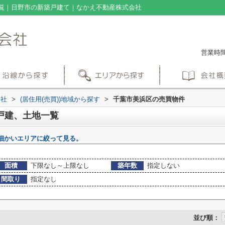
覧｜日野市の新築戸建て｜なかえ不動産株式会社
営業時間：
会社
>
(居住用(売買))地域から探す
>
千葉市美浜区の売買物件
戸建、土地一覧
細かいエリアに絞って見る。
面積
下限なし～上限なし
築年数
指定しない
間取り
指定なし
並び順：