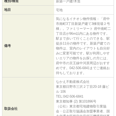
種別/構造
新築一戸建/木造
地目
宅地
気になるイチオシ物件情報：「府中
市南町3丁目新築戸建て3棟現場２号
棟」。ファミリーマート 府中南町二
丁目店が96m以内にある物件です。
駅まで歩いて行くことのできる、駅
徒歩11分の物件です。新築戸建ての
備考
物件は、室内のレイアウトも自分好
みに変更可能です。駅が利用しやす
いエリアの物件をお探しの方には、
府中市の京王線中河原周辺がおすす
めです。042-506-6841までご連絡お
待ちしております。
なかえ不動産株式会社
東京都日野市三沢２丁目20-18 藤ビ
ル 106
TEL:042-506-6841
東京都知事 (2) 第101896号
（公社）東京都宅地建物取引業協
取扱会社
会・公正取引協議会加盟事業者、国