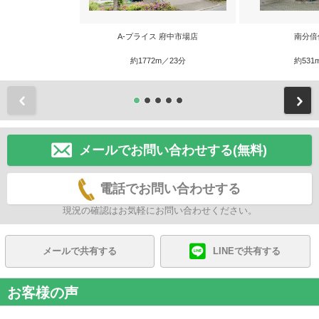
A-プライス 府中市場店
南分倍
約1772m／23分
約531
前
メールでお問い合わせする(無料)
電話でお問い合わせする
現況の確認はお気軽にお問い合わせください。
メールで共有する
LINEで共有する
お客様の声