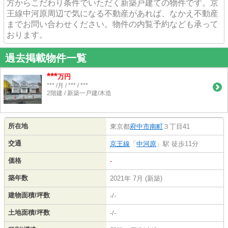
方からこだわり条件でいただく新築戸建ての物件です。京
王線中河原周辺で気になる不動産があれば、なかえ不動産
までお問い合わせください。物件の内覧予約なども承って
おります。
過去掲載物件一覧
***
万円
*** /月 / *** / ***
2階建 / 新築一戸建/木造
所在地
東京都
府中市
南町
３丁目41
交通
京王線
「
中河原
」駅 徒歩11分
価格
-
築年数
2021年 7月 (新築)
建物面積/坪数
-/-
土地面積/坪数
-/-