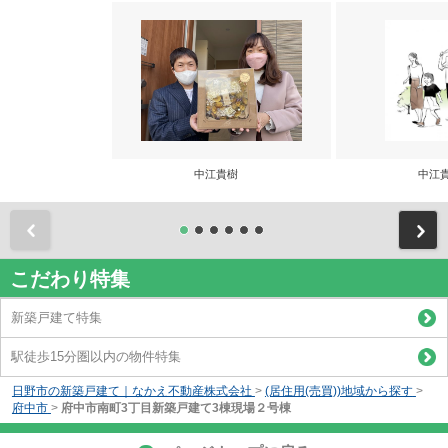
中江貴樹
中江
前
こだわり特集
新築戸建て特集
駅徒歩15分圏以内の物件特集
日野市の新築戸建て｜なかえ不動産株式会社
>
(居住用(売買))地域から探す
>
府中市
>
府中市南町3丁目新築戸建て3棟現場２号棟