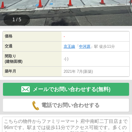
1 / 5
価格
-
交通
京王線
「
中河原
」駅 徒歩11分
間取り
-(-)
(建物面積)
築年月
2021年 7月(新築)
メールでお問い合わせする(無料)
電話でお問い合わせする
こちらの物件からファミリーマート 府中南町二丁目店まで
96mです。駅までは徒歩11分でアクセス可能です。多くの