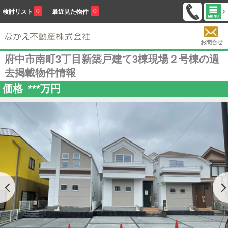
0
0
検討リスト
最近見た物件
お問合せ
府中市南町3丁目新築戸建て3棟現場２号棟の過
去掲載物件情報
価格
***
万円