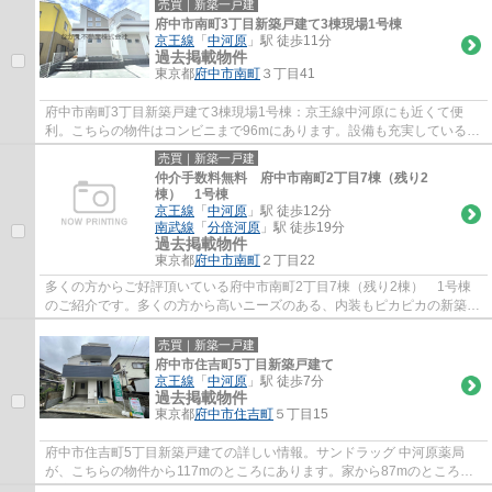
売買｜新築一戸建
府中市南町3丁目新築戸建て3棟現場1号棟
京王線
「
中河原
」駅 徒歩11分
過去掲載物件
東京都
府中市
南町
３丁目41
府中市南町3丁目新築戸建て3棟現場1号棟：京王線中河原にも近くて便
利。こちらの物件はコンビニまで96mにあります。設備も充実している新
築戸建ての物件はいかがでしょうか。徒歩11分...
売買｜新築一戸建
仲介手数料無料 府中市南町2丁目7棟（残り2
棟） 1号棟
京王線
「
中河原
」駅 徒歩12分
南武線
「
分倍河原
」駅 徒歩19分
過去掲載物件
東京都
府中市
南町
２丁目22
多くの方からご好評頂いている府中市南町2丁目7棟（残り2棟） 1号棟
のご紹介です。多くの方から高いニーズのある、内装もピカピカの新築戸
建ての物件です。快適な室内環境のある、令...
売買｜新築一戸建
府中市住吉町5丁目新築戸建て
京王線
「
中河原
」駅 徒歩7分
過去掲載物件
東京都
府中市
住吉町
５丁目15
府中市住吉町5丁目新築戸建ての詳しい情報。サンドラッグ 中河原薬局
が、こちらの物件から117mのところにあります。家から87mのところに
は府中恵仁会病院があります。外観が魅力的な、...