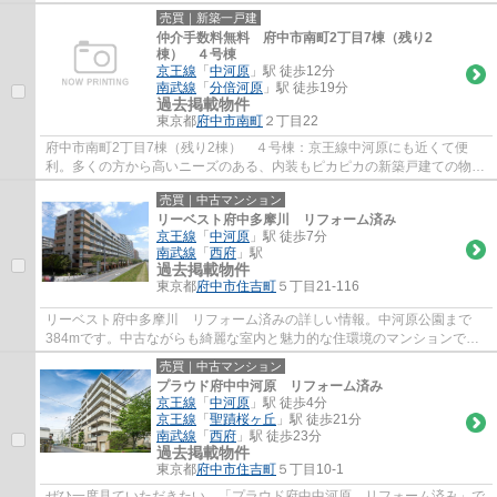
中市京王線中河原周辺の一戸建てをお探し...
売買｜新築一戸建
仲介手数料無料 府中市南町2丁目7棟（残り2
棟） ４号棟
京王線
「
中河原
」駅 徒歩12分
南武線
「
分倍河原
」駅 徒歩19分
過去掲載物件
東京都
府中市
南町
２丁目22
府中市南町2丁目7棟（残り2棟） ４号棟：京王線中河原にも近くて便
利。多くの方から高いニーズのある、内装もピカピカの新築戸建ての物件
です。南側道路に面した物件です。多くの方に...
売買｜中古マンション
リーベスト府中多摩川 リフォーム済み
京王線
「
中河原
」駅 徒歩7分
南武線
「
西府
」駅
過去掲載物件
東京都
府中市
住吉町
５丁目21-116
リーベスト府中多摩川 リフォーム済みの詳しい情報。中河原公園まで
384mです。中古ながらも綺麗な室内と魅力的な住環境のマンションで
す。駅徒歩7分の物件です。不動産の購入を検討し...
売買｜中古マンション
プラウド府中中河原 リフォーム済み
京王線
「
中河原
」駅 徒歩4分
京王線
「
聖蹟桜ヶ丘
」駅 徒歩21分
南武線
「
西府
」駅 徒歩23分
過去掲載物件
東京都
府中市
住吉町
５丁目10-1
ぜひ一度見ていただきたい、「プラウド府中中河原 リフォーム済み」で