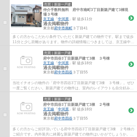
物件を見つけることができます。希望条件と...
売買｜新築一戸建
仲介手数料無料 府中市南町3丁目新築戸建て3棟現
場３号棟
京王線
「
中河原
」駅 徒歩11分
過去掲載物件
東京都
府中市
南町
３丁目41
多くの方からこだわり条件でいただく新築戸建ての物件です。駅まで徒歩
11分と少し距離があります。物件の詳細情報につきましては、京王線中河
原周辺の不動産情報を豊富に扱う当社にご...
売買｜新築一戸建
府中市四谷3丁目新築戸建て3棟 ３号棟
京王線
「
中河原
」駅 徒歩18分
過去掲載物件
東京都
府中市
四谷
３丁目55
当社イチオシの物件の「府中市四谷3丁目新築戸建て3棟 ３号棟」。ぜひ
一度ご覧ください。新築戸建ての物件は、室内のレイアウトも自分好みに
変更可能です。日当たりを重視している方...
売買｜新築一戸建
府中市四谷3丁目新築戸建て3棟 ２号棟
京王線
「
中河原
」駅 徒歩18分
過去掲載物件
東京都
府中市
四谷
３丁目55
多くの方からご好評頂いている府中市四谷3丁目新築戸建て3棟 ２号棟の
ご紹介です。内外装共に綺麗な新築戸建ての物件はいかがでしょうか。府