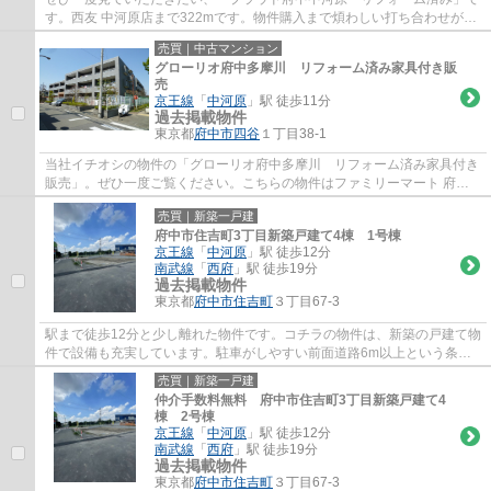
す。西友 中河原店まで322mです。物件購入まで煩わしい打ち合わせが少
ないのも、中古マンションの利点です。徒歩...
売買｜中古マンション
グローリオ府中多摩川 リフォーム済み家具付き販
売
京王線
「
中河原
」駅 徒歩11分
過去掲載物件
東京都
府中市
四谷
１丁目38-1
当社イチオシの物件の「グローリオ府中多摩川 リフォーム済み家具付き
販売」。ぜひ一度ご覧ください。こちらの物件はファミリーマート 府中
四谷通り店まで295mにあります。駅まで徒歩...
売買｜新築一戸建
府中市住吉町3丁目新築戸建て4棟 1号棟
京王線
「
中河原
」駅 徒歩12分
南武線
「
西府
」駅 徒歩19分
過去掲載物件
東京都
府中市
住吉町
３丁目67-3
駅まで徒歩12分と少し離れた物件です。コチラの物件は、新築の戸建て物
件で設備も充実しています。駐車がしやすい前面道路6m以上という条件
を備えております。当社では京王線中河原周...
売買｜新築一戸建
仲介手数料無料 府中市住吉町3丁目新築戸建て4
棟 2号棟
京王線
「
中河原
」駅 徒歩12分
南武線
「
西府
」駅 徒歩19分
過去掲載物件
東京都
府中市
住吉町
３丁目67-3