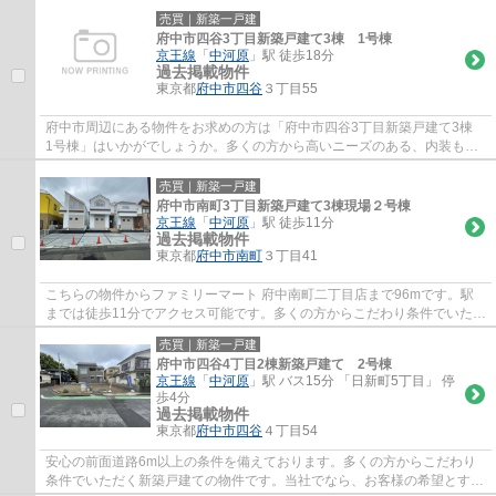
売買｜新築一戸建
府中市四谷3丁目新築戸建て3棟 1号棟
京王線
「
中河原
」駅 徒歩18分
過去掲載物件
東京都
府中市
四谷
３丁目55
府中市周辺にある物件をお求めの方は「府中市四谷3丁目新築戸建て3棟
1号棟」はいかがでしょうか。多くの方から高いニーズのある、内装もピ
カピカの新築戸建ての物件です。府中市より...
売買｜新築一戸建
府中市南町3丁目新築戸建て3棟現場２号棟
京王線
「
中河原
」駅 徒歩11分
過去掲載物件
東京都
府中市
南町
３丁目41
こちらの物件からファミリーマート 府中南町二丁目店まで96mです。駅
までは徒歩11分でアクセス可能です。多くの方からこだわり条件でいただ
く新築戸建ての物件です。京王線中河原周辺...
売買｜新築一戸建
府中市四谷4丁目2棟新築戸建て 2号棟
京王線
「
中河原
」駅 バス15分 「日新町5丁目」 停
歩4分
過去掲載物件
東京都
府中市
四谷
４丁目54
安心の前面道路6m以上の条件を備えております。多くの方からこだわり
条件でいただく新築戸建ての物件です。当社でなら、お客様の希望とする