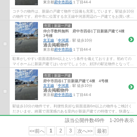
東京都
府中市
四谷
１丁目44-4
コチラの物件は、新築の戸建て物件で設備も充実しています。駅徒歩10分
の物件です。府中市に位置する京王線中河原周辺の一戸建てをお買い求め
の方は、当社が数多くご案内する物件情報...
売買｜新築一戸建
仲介手数料無料 府中市四谷1丁目新築戸建て4棟
3号棟
京王線
「
中河原
」駅 徒歩10分
過去掲載物件
東京都
府中市
四谷
１丁目44-4
駐車がしやすい前面道路6m以上という条件を備えております。初めての
マイホームに新築戸建てはいかがでしょうか。好評の駅近物件となってお
り、駅より徒歩10分に立地しています。初め...
売買｜新築一戸建
府中市四谷1丁目新築戸建て4棟 4号棟
京王線
「
中河原
」駅 徒歩10分
過去掲載物件
東京都
府中市
四谷
１丁目44-4
駅徒歩10分の物件です。利便性良好な前面道路6m以上の物件をご検討く
ださいませ。綺麗で清潔感のある室内が新築戸建ての特徴です。快適な空
間が広がった一戸建てを、府中市にある京王...
該当公開件数
49
件
1-20
件表示
1
2
3
<<前へ
次へ>>
最初