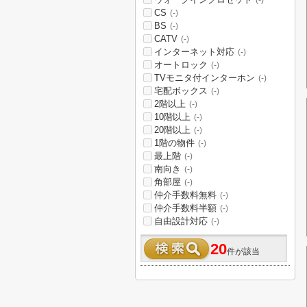
(-)
CS
(-)
BS
(-)
CATV
(-)
インターネット対応
(-)
オートロック
(-)
TVモニタ付インターホン
(-)
宅配ボックス
(-)
2階以上
(-)
10階以上
(-)
20階以上
(-)
1階の物件
(-)
最上階
(-)
南向き
(-)
角部屋
(-)
仲介手数料無料
(-)
仲介手数料半額
(-)
自由設計対応
(-)
20
件が該当