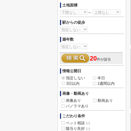
土地面積
～
駅からの徒歩
築年数
20
件が該当
情報公開日
指定しない
本日
3日以内
1週間以内
画像・動画あり
画像あり
動画あり
パノラマあり
こだわり条件
ペット相談
(-)
陽当り良好
(-)