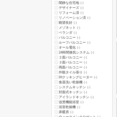
閑静な住宅地
(-)
デザイナーズ
(-)
リフォーム済
(-)
リノベーション済
(-)
眺望良好
(-)
メゾネット
(-)
ベランダ
(-)
バルコニー
(-)
ルーフバルコニー
(-)
オール電化
(-)
24時間換気システム
(-)
２面バルコニー
(-)
３面バルコニー
(-)
両面バルコニー
(-)
外観タイル張り
(-)
IHクッキングヒーター
(-)
食器洗い乾燥機
(-)
システムキッチン
(-)
対面式キッチン
(-)
アイランドキッチン
(-)
追焚機能浴室
(-)
浴室乾燥機
(-)
床暖房
(-)
ウォークインクロゼット