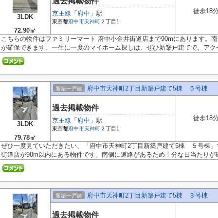
過去掲載物件
徒歩18
京王線
「
府中
」駅
3LDK
東京都
府中市
天神町
２丁目1
72.90㎡
こちらの物件はファミリーマート 府中小金井街道店まで90mにあります。
が確保できます。一生に一度のマイホーム探しは、ぜひ新築戸建てで。アクセ.
府中市天神町2丁目新築戸建て5棟 ５号棟
新築一戸建
過去掲載物件
徒歩18
京王線
「
府中
」駅
3LDK
東京都
府中市
天神町
２丁目1
79.78㎡
ぜひ一度見ていただきたい、「府中市天神町2丁目新築戸建て5棟 ５号棟」
街道店が90m以内にある物件です。南側に道路があるため十分な日当たりが確.
府中市天神町2丁目新築戸建て5棟 ３号棟
新築一戸建
過去掲載物件