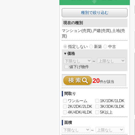
種別で絞り込む
現在の種別
マンション(売買),戸建(売買),土地(売
買)
指定しない
新築
中古
▼価格
～
値下げ物件
20
件が該当
間取り
ワンルーム
1K/1DK/1LDK
2K/2DK/2LDK
3K/3DK/3LDK
4K/4DK/4LDK
5K以上
面積
～