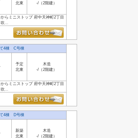
分
北東
-/（2階建）
からミニストップ 府中天神町2丁目
...
て4棟 C号棟
予定
木造
分
北東
-/（2階建）
からミニストップ 府中天神町2丁目
...
て4棟 D号棟
新築
木造
分
北東
-/（2階建）