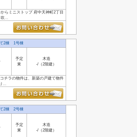
からミニストップ 府中天神町2丁目
...
て2棟 1号棟
予定
木造
分
東
-/（2階建）
。コチラの物件は、新築の戸建て物件
..
て2棟 2号棟
予定
木造
分
東
-/（2階建）