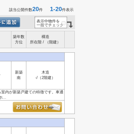
20
1-20
該当公開件数
件
件表示
表示中物件を
一括でチェック
築年数
構造
方位
所在階 / （階建）
新築
木造
分
南
-/（2階建）
る室内が新築戸建ての特徴です。車通
..