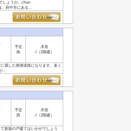
ょうか。chuo-
社は、府中市にある...
分
予定
木造
南
-/（2階建）
方に適した南側道路になります。多く
..
分
予定
木造
西
-/（2階建）
って新築の戸建てはいかがでしょう