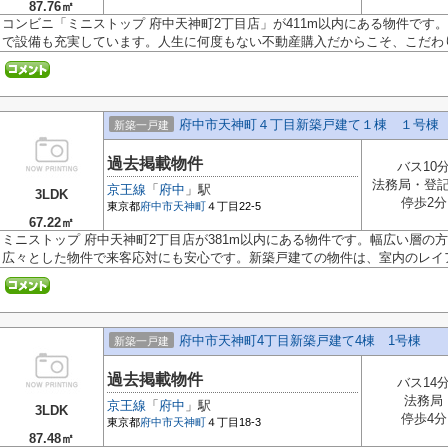
87.76㎡
コンビニ「ミニストップ 府中天神町2丁目店」が411m以内にある物件です
で設備も充実しています。人生に何度もない不動産購入だからこそ、こだわり.
府中市天神町４丁目新築戸建て１棟 １号棟
新築一戸建
過去掲載物件
バス10
法務局・登
京王線
「
府中
」駅
3LDK
停歩2分
東京都
府中市
天神町
４丁目22-5
67.22㎡
ミニストップ 府中天神町2丁目店が381m以内にある物件です。幅広い層の方に
広々とした物件で来客応対にも安心です。新築戸建ての物件は、室内のレイアウ
府中市天神町4丁目新築戸建て4棟 1号棟
新築一戸建
過去掲載物件
バス14
法務局
京王線
「
府中
」駅
3LDK
停歩4分
東京都
府中市
天神町
４丁目18-3
87.48㎡