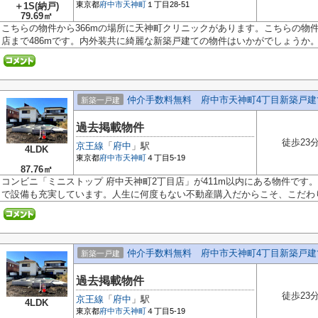
東京都
府中市
天神町
１丁目28-51
＋1S(納戸)
79.69㎡
こちらの物件から366mの場所に天神町クリニックがあります。こちらの物件
店まで486mです。内外装共に綺麗な新築戸建ての物件はいかがでしょうか。吹
仲介手数料無料 府中市天神町4丁目新築戸建
新築一戸建
過去掲載物件
徒歩23
京王線
「
府中
」駅
4LDK
東京都
府中市
天神町
４丁目5-19
87.76㎡
コンビニ「ミニストップ 府中天神町2丁目店」が411m以内にある物件です
で設備も充実しています。人生に何度もない不動産購入だからこそ、こだわり.
仲介手数料無料 府中市天神町4丁目新築戸建
新築一戸建
過去掲載物件
徒歩23
京王線
「
府中
」駅
4LDK
東京都
府中市
天神町
４丁目5-19