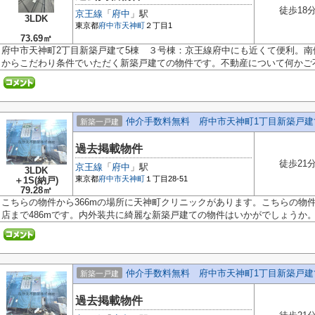
徒歩18
京王線
「
府中
」駅
3LDK
東京都
府中市
天神町
２丁目1
73.69㎡
府中市天神町2丁目新築戸建て5棟 ３号棟：京王線府中にも近くて便利。
からこだわり条件でいただく新築戸建ての物件です。不動産について何かご不.
仲介手数料無料 府中市天神町1丁目新築戸建
新築一戸建
過去掲載物件
徒歩21
京王線
「
府中
」駅
3LDK
東京都
府中市
天神町
１丁目28-51
＋1S(納戸)
79.28㎡
こちらの物件から366mの場所に天神町クリニックがあります。こちらの物件
店まで486mです。内外装共に綺麗な新築戸建ての物件はいかがでしょうか。吹
仲介手数料無料 府中市天神町1丁目新築戸建
新築一戸建
過去掲載物件