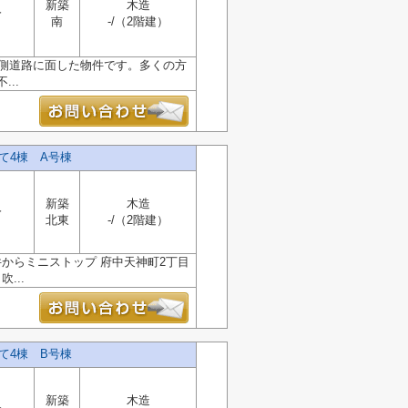
新築
木造
分
南
-/（2階建）
南側道路に面した物件です。多くの方
..
て4棟 A号棟
新築
木造
分
北東
-/（2階建）
からミニストップ 府中天神町2丁目
...
て4棟 B号棟
新築
木造