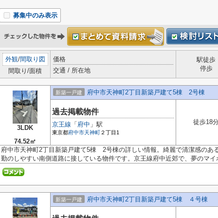
募集中のみ表示
外観
/
間取り図
価格
駅徒歩
停歩
交通 / 所在地
間取り/面積
府中市天神町2丁目新築戸建て5棟 2号棟
新築一戸建
過去掲載物件
徒歩18
京王線
「
府中
」駅
3LDK
東京都
府中市
天神町
２丁目1
74.52㎡
府中市天神町2丁目新築戸建て5棟 2号棟の詳しい情報。綺麗で清潔感のあ
勤のしやすい南側道路に接している物件です。京王線府中近郊で、夢のマイホ.
府中市天神町2丁目新築戸建て5棟 ４号棟
新築一戸建