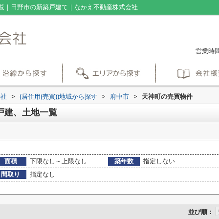
覧｜日野市の新築戸建て｜なかえ不動産株式会社
営業時間：
会社
>
(居住用(売買))地域から探す
>
府中市
>
天神町の売買物件
戸建、土地一覧
面積
下限なし～上限なし
築年数
指定しない
間取り
指定なし
並び順：