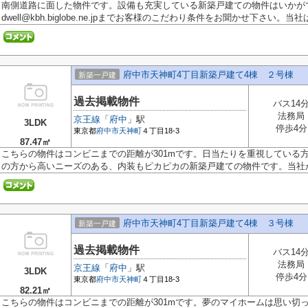
南側道路に面した物件です。設備も充実している新築戸建ての物件はいかがでし
dwell@kbh.biglobe.ne.jpまでお客様のこだわり条件をお聞かせ下さい。当
府中市天神町4丁目新築戸建て4棟 ２号棟
新築一戸建
過去掲載物件
バス14
法務局
京王線
「
府中
」駅
3LDK
停歩4分
東京都
府中市
天神町
４丁目18-3
87.47㎡
こちらの物件はコンビニまでの距離が301mです。日当たりを重視している
の方から高いニーズのある、内装もピカピカの新築戸建ての物件です。当社が.
府中市天神町4丁目新築戸建て4棟 ３号棟
新築一戸建
過去掲載物件
バス14
法務局
京王線
「
府中
」駅
3LDK
停歩4分
東京都
府中市
天神町
４丁目18-3
82.21㎡
こちらの物件はコンビニまでの距離が301mです。夢のマイホームは思い切