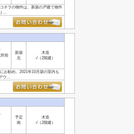
。コチラの物件は、新築の戸建て物件
..
分
新築
木造
記所前
北
-/（2階建）
お勧め。2021年10月築の室内も
...
分
予定
木造
南
-/（2階建）