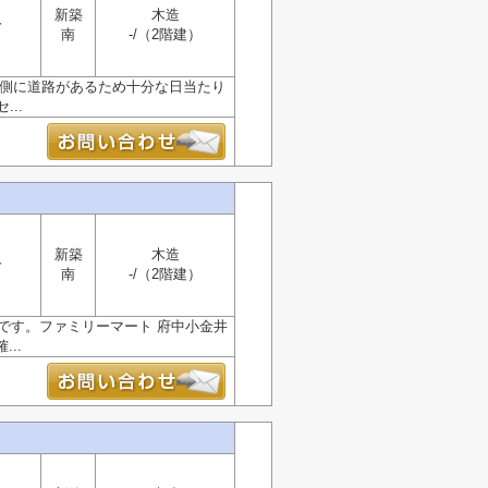
新築
木造
分
南
-/（2階建）
南側に道路があるため十分な日当たり
..
新築
木造
分
南
-/（2階建）
です。ファミリーマート 府中小金井
..