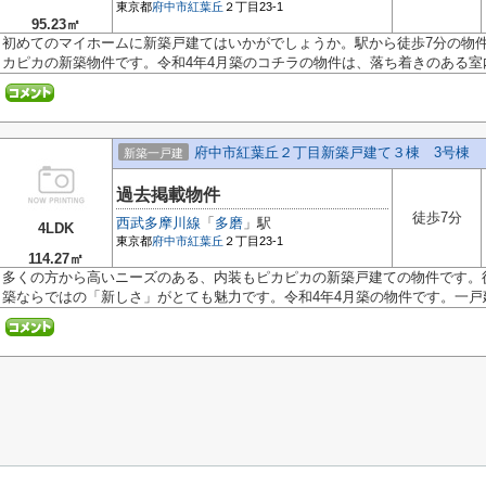
東京都
府中市
紅葉丘
２丁目23-1
95.23㎡
初めてのマイホームに新築戸建てはいかがでしょうか。駅から徒歩7分の物
カピカの新築物件です。令和4年4月築のコチラの物件は、落ち着きのある室内.
府中市紅葉丘２丁目新築戸建て３棟 3号棟
新築一戸建
過去掲載物件
徒歩7分
西武多摩川線
「
多磨
」駅
4LDK
東京都
府中市
紅葉丘
２丁目23-1
114.27㎡
多くの方から高いニーズのある、内装もピカピカの新築戸建ての物件です。
築ならではの「新しさ」がとても魅力です。令和4年4月築の物件です。一戸建.