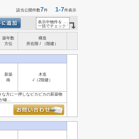
7
1-7
該当公開件数
件
件表示
表示中物件を
一括でチェック
築年数
構造
方位
所在階 / （階建）
新築
木造
南
-/（2階建）
好きな方に一押しなピカピカの新築物
...