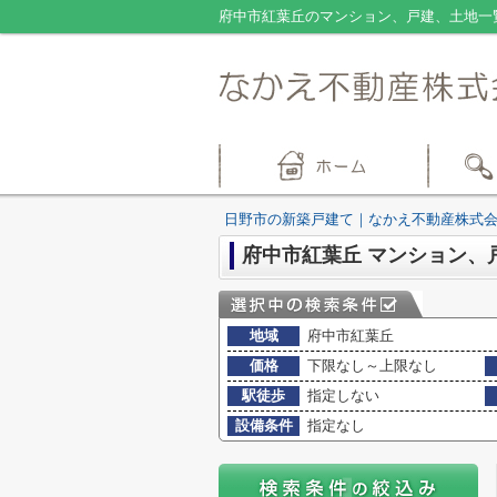
府中市紅葉丘のマンション、戸建、土地一
日野市の新築戸建て｜なかえ不動産株式
府中市紅葉丘 マンション、
地域
府中市紅葉丘
価格
下限なし～上限なし
駅徒歩
指定しない
設備条件
指定なし