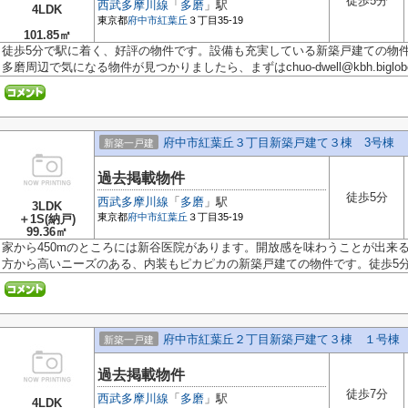
徒歩5分
西武多摩川線
「
多磨
」駅
4LDK
東京都
府中市
紅葉丘
３丁目35-19
101.85㎡
徒歩5分で駅に着く、好評の物件です。設備も充実している新築戸建ての物
多磨周辺で気になる物件が見つかりましたら、まずはchuo-dwell@kbh.biglobe.
府中市紅葉丘３丁目新築戸建て３棟 3号棟
新築一戸建
過去掲載物件
徒歩5分
西武多摩川線
「
多磨
」駅
3LDK
東京都
府中市
紅葉丘
３丁目35-19
＋1S(納戸)
99.36㎡
家から450mのところには新谷医院があります。開放感を味わうことが出来
方から高いニーズのある、内装もピカピカの新築戸建ての物件です。徒歩5分の
府中市紅葉丘２丁目新築戸建て３棟 １号棟
新築一戸建
過去掲載物件
徒歩7分
西武多摩川線
「
多磨
」駅
4LDK