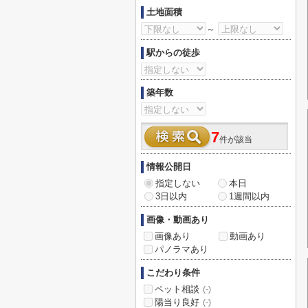
土地面積
～
駅からの徒歩
築年数
7
件が該当
情報公開日
指定しない
本日
3日以内
1週間以内
画像・動画あり
画像あり
動画あり
パノラマあり
こだわり条件
ペット相談
(-)
陽当り良好
(-)