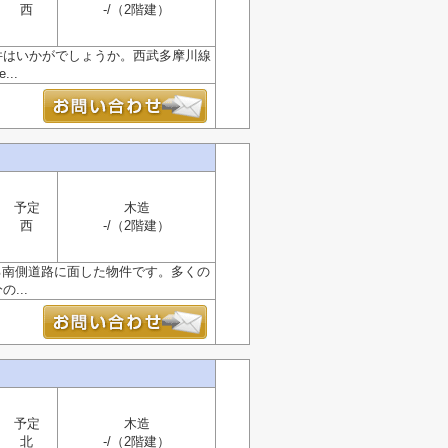
西
-/（2階建）
件はいかがでしょうか。西武多摩川線
..
予定
木造
西
-/（2階建）
る南側道路に面した物件です。多くの
...
予定
木造
北
-/（2階建）