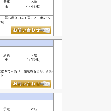
新築
木造
南
-/（2階建）
です。落ち着きのある室内と、趣のあ
...
新築
木造
東
-/（2階建）
だ物件でもあり、住環境も良好。新築
...
予定
木造