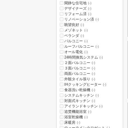
閑静な住宅地
(-)
デザイナーズ
(-)
リフォーム済
(-)
リノベーション済
(-)
眺望良好
(-)
メゾネット
(-)
ベランダ
(-)
バルコニー
(-)
ルーフバルコニー
(-)
オール電化
(-)
24時間換気システム
(-)
２面バルコニー
(-)
３面バルコニー
(-)
両面バルコニー
(-)
外観タイル張り
(-)
IHクッキングヒーター
(-)
食器洗い乾燥機
(-)
システムキッチン
(-)
対面式キッチン
(-)
アイランドキッチン
(-)
追焚機能浴室
(-)
浴室乾燥機
(-)
床暖房
(-)
ウォークインクロゼット