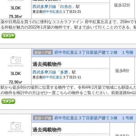
徒歩12分
西武多摩川線
「
白糸台
」駅
3LDK
東京都
府中市
紅葉丘
１丁目21-21
79.38㎡
薬や日用品を買うのに便利なココカラファイン 府中紅葉丘店まで、259m
る外観が魅力の2022年1月築の物件です。駅まで歩いて行くことのできる、駅徒
府中市紅葉丘３丁目新築戸建て２棟 １号棟
新築一戸建
過去掲載物件
徒歩8分
西武多摩川線
「
多磨
」駅
3LDK
東京都
府中市
紅葉丘
３丁目21-11
72.90㎡
駅から徒歩8分の場所に位置する物件です。令和4年2月築で地域にも馴染ん
の物件を検討中の方はぜひ一度こちらの物件をご覧ください。前面道路6m以上
府中市紅葉丘３丁目新築戸建て３棟 １号棟
新築一戸建
過去掲載物件