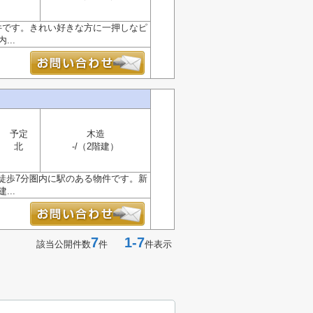
件です。きれい好きな方に一押しなピ
..
予定
木造
北
-/（2階建）
徒歩7分圏内に駅のある物件です。新
..
7
1-7
該当公開件数
件
件表示