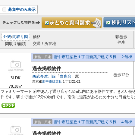
募集中のみ表示
外観
/
間取り図
価格
駅徒歩
停歩
交通 / 所在地
間取り/面積
府中市紅葉丘１丁目新築戸建て５棟 ２号棟
新築一戸建
過去掲載物件
徒歩12分
西武多摩川線
「
白糸台
」駅
3LDK
東京都
府中市
紅葉丘
１丁目21-21
79.38㎡
ファミリーマート 府中あんず通り店が432m以内にある物件です。きれい
件です。駅まで徒歩12分の物件です。南側に道路があるため十分な日当たりが確
府中市紅葉丘１丁目新築戸建て５棟 ４号棟
新築一戸建
過去掲載物件