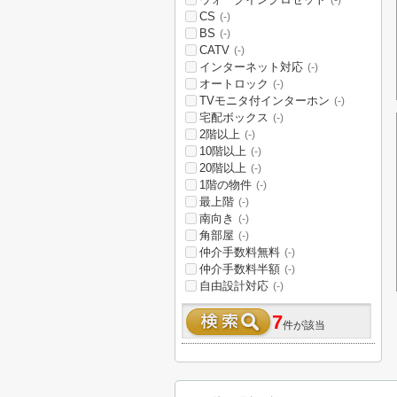
(-)
CS
(-)
BS
(-)
CATV
(-)
インターネット対応
(-)
オートロック
(-)
TVモニタ付インターホン
(-)
宅配ボックス
(-)
2階以上
(-)
10階以上
(-)
20階以上
(-)
1階の物件
(-)
最上階
(-)
南向き
(-)
角部屋
(-)
仲介手数料無料
(-)
仲介手数料半額
(-)
自由設計対応
(-)
7
件が該当