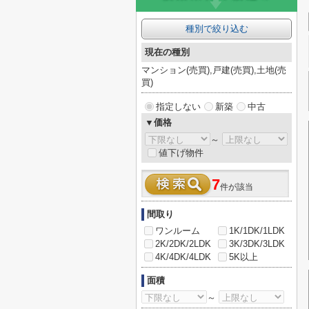
種別で絞り込む
現在の種別
マンション(売買),戸建(売買),土地(売
買)
指定しない
新築
中古
▼価格
～
値下げ物件
7
件が該当
間取り
ワンルーム
1K/1DK/1LDK
2K/2DK/2LDK
3K/3DK/3LDK
4K/4DK/4LDK
5K以上
面積
～