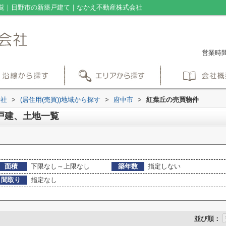
覧｜日野市の新築戸建て｜なかえ不動産株式会社
営業時間：
会社
>
(居住用(売買))地域から探す
>
府中市
>
紅葉丘の売買物件
戸建、土地一覧
面積
下限なし～上限なし
築年数
指定しない
間取り
指定なし
並び順：