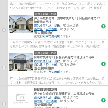
歩いて260mの場所に、A-プライス 府中市場店があります。駅まで徒歩13
分と少し離れた物件です。一生に一度のマイホーム探しは、ぜひ新築戸建
てで。車も駐車しやすい快適な空間を持つ前...
売買｜新築一戸建
仲介手数料無料 府中市矢崎町5丁目新築戸建て17
棟現場８号棟
西武多摩川線
「
是政
」駅 徒歩13分
南武線
「
府中本町
」駅 徒歩15分
過去掲載物件
東京都
府中市
矢崎町
５丁目2
「府中市矢崎町5丁目新築戸建て17棟現場８号棟」のここがイチオシ。車
も駐車しやすい快適な空間を持つ前面道路6m以上の物件。内外装共に綺
麗な新築戸建ての物件はいかがでしょうか。駅...
売買｜新築一戸建
府中市矢崎町5丁目新築戸建て17棟現場７号棟
西武多摩川線
「
是政
」駅 徒歩13分
南武線
「
府中本町
」駅 徒歩15分
過去掲載物件
東京都
府中市
矢崎町
５丁目2
府中市矢崎町5丁目新築戸建て17棟現場６号棟：西武多摩川線是政にも近
くて便利。前面道路6m以上の物件です。こだわりのある方も多い、新築
の戸建て物件となっております。駅まで歩いて...
売買｜新築一戸建
府中市矢崎町5丁目新築戸建て17棟現場６号棟
西武多摩川線
「
是政
」駅 徒歩13分
南武線
「
府中本町
」駅 徒歩15分
過去掲載物件