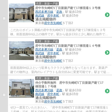
ピカピカの新築物件です。駅から徒歩10分の場所...
売買｜新築一戸建
府中市矢崎町5丁目新築戸建て17棟現場１３号棟
西武多摩川線
「
是政
」駅 徒歩13分
南武線
「
府中本町
」駅 徒歩15分
過去掲載物件
東京都
府中市
矢崎町
５丁目2
こだわりポイント満載の府中市矢崎町5丁目新築戸建て17棟現場１３号
棟。前面道路6m以上の物件です。駅から徒歩13分と少し離れた物件で
す。設備も充実している新築戸建ての物件はいかが...
売買｜新築一戸建
府中市矢崎町5丁目新築戸建て17棟現場１４号棟
西武多摩川線
「
是政
」駅 徒歩13分
南武線
「
府中本町
」駅 徒歩15分
過去掲載物件
東京都
府中市
矢崎町
５丁目2
前面道路6m以上という駐車もラクラクな物件となっております。新築戸
建ての物件は、室内のレイアウトも自分好みに変更可能です。駅まで徒歩
13分と少し離れた物件です。西武多摩川線是...
売買｜新築一戸建
仲介手数料無料 府中市矢崎町5丁目新築戸建て17
棟現場１７号棟
西武多摩川線
「
是政
」駅 徒歩13分
南武線
「
府中本町
」駅 徒歩15分
過去掲載物件
東京都
府中市
矢崎町
５丁目2
ぜひ一度見ていただきたい、「府中市矢崎町5丁目新築戸建て17棟現場１
７号棟」です。駅まで徒歩13分と少し離れた物件です。綺麗で清潔感のあ