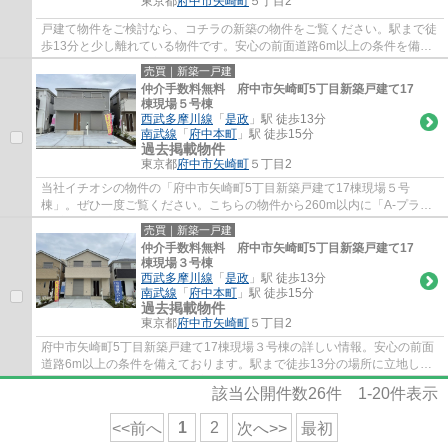
東京都
府中市
矢崎町
５丁目2
戸建て物件をご検討なら、コチラの新築の物件をご覧ください。駅まで徒
歩13分と少し離れている物件です。安心の前面道路6m以上の条件を備え
ております。当社で府中市の物件探しをして...
売買｜新築一戸建
仲介手数料無料 府中市矢崎町5丁目新築戸建て17
棟現場５号棟
西武多摩川線
「
是政
」駅 徒歩13分
南武線
「
府中本町
」駅 徒歩15分
過去掲載物件
東京都
府中市
矢崎町
５丁目2
当社イチオシの物件の「府中市矢崎町5丁目新築戸建て17棟現場５号
棟」。ぜひ一度ご覧ください。こちらの物件から260m以内に「A-プライ
ス 府中市場店」があります。駅まで徒歩13分と少...
売買｜新築一戸建
仲介手数料無料 府中市矢崎町5丁目新築戸建て17
棟現場３号棟
西武多摩川線
「
是政
」駅 徒歩13分
南武線
「
府中本町
」駅 徒歩15分
過去掲載物件
東京都
府中市
矢崎町
５丁目2
府中市矢崎町5丁目新築戸建て17棟現場３号棟の詳しい情報。安心の前面
道路6m以上の条件を備えております。駅まで徒歩13分の場所に立地して
います。綺麗で清潔感のある室内が新築戸建て...
該当公開件数
26
件
1-20
件表示
1
2
<<前へ
次へ>>
最初