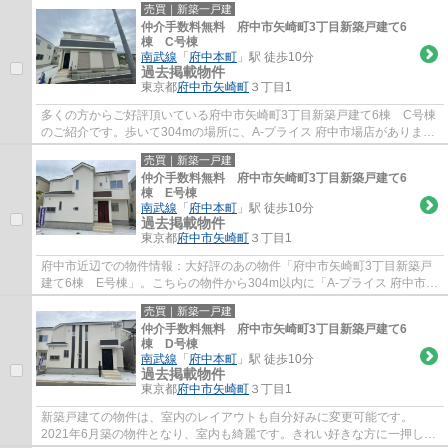
売買｜新築一戸建
仲介手数料無料 府中市矢崎町3丁目新築戸建て6
棟 C号棟
南武線
「
府中本町
」駅 徒歩10分
過去掲載物件
東京都
府中市
矢崎町
３丁目1
多くの方からご好評頂いている府中市矢崎町3丁目新築戸建て6棟 C号棟
のご紹介です。歩いて304mの場所に、A-プライス 府中市場店がありま
す。新築の物件を検討中の方はぜひ一度こちら...
売買｜新築一戸建
仲介手数料無料 府中市矢崎町3丁目新築戸建て6
棟 E号棟
南武線
「
府中本町
」駅 徒歩10分
過去掲載物件
東京都
府中市
矢崎町
３丁目1
府中市近辺での物件情報：大好評のあの物件「府中市矢崎町3丁目新築戸
建て6棟 E号棟」。こちらの物件から304m以内に「A-プライス 府中市場
店」があります。好評の新築物件なので、お...
売買｜新築一戸建
仲介手数料無料 府中市矢崎町3丁目新築戸建て6
棟 D号棟
南武線
「
府中本町
」駅 徒歩10分
過去掲載物件
東京都
府中市
矢崎町
３丁目1
新築戸建ての物件は、室内のレイアウトも自分好みに変更可能です。
2021年6月築の物件となり、室内も綺麗です。きれい好きな方に一押しな