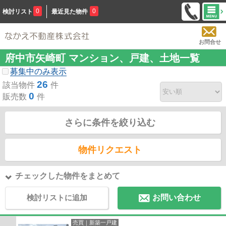
0
0
検討リスト
最近見た物件
お問合せ
府中市矢崎町 マンション、戸建、土地一覧
募集中のみ表示
26
該当物件
件
0
販売数
件
さらに条件を絞り込む
物件リクエスト
チェックした物件をまとめて
検討リストに追加
お問い合わせ
売買｜新築一戸建