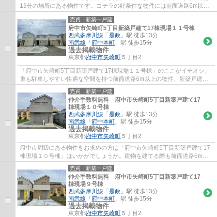
13分の場所にある物件です。コチラの好条件な物件には前面道路6m以上
という仕様も付いてきます。府中市にある西...
売買｜新築一戸建
府中市矢崎町5丁目新築戸建て17棟現場１１号棟
西武多摩川線
「
是政
」駅 徒歩13分
南武線
「
府中本町
」駅 徒歩15分
過去掲載物件
東京都
府中市
矢崎町
５丁目2
「府中市矢崎町5丁目新築戸建て17棟現場１１号棟」のここがイチオシ。
車も駐車しやすい快適な空間を持つ前面道路6m以上の物件。新築戸建て
の物件は、室内のレイアウトも自分好みに変更...
売買｜新築一戸建
仲介手数料無料 府中市矢崎町5丁目新築戸建て17
棟現場１０号棟
西武多摩川線
「
是政
」駅 徒歩13分
南武線
「
府中本町
」駅 徒歩15分
過去掲載物件
東京都
府中市
矢崎町
５丁目2
府中市周辺にある物件をお求めの方は「府中市矢崎町5丁目新築戸建て17
棟現場１０号棟」はいかがでしょうか。建物を建てる際も前面道路6m以
上なので安心です。駅まで歩いて行くことので...
売買｜新築一戸建
仲介手数料無料 府中市矢崎町5丁目新築戸建て17
棟現場９号棟
西武多摩川線
「
是政
」駅 徒歩13分
南武線
「
府中本町
」駅 徒歩15分
過去掲載物件
東京都
府中市
矢崎町
５丁目2