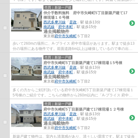
る室内が新築戸建ての特徴です。車も駐車し...
売買｜新築一戸建
仲介手数料無料 府中市矢崎町5丁目新築戸建て17
棟現場１６号棟
西武多摩川線
「
是政
」駅 徒歩13分
南武線
「
府中本町
」駅 徒歩15分
過去掲載物件
東京都
府中市
矢崎町
５丁目2
歩いて260mの場所に、A-プライス 府中市場店があります。駅まで徒歩13
分の場所にある物件です。前面道路6m以上は確保しているので車の出し
入れもラクラクです。一生に一度のマイホーム...
売買｜新築一戸建
府中市矢崎町5丁目新築戸建て17棟現場１5号棟
西武多摩川線
「
是政
」駅 徒歩13分
南武線
「
府中本町
」駅 徒歩15分
過去掲載物件
東京都
府中市
矢崎町
５丁目2
多くの方からご好評頂いている府中市矢崎町5丁目新築戸建て17棟現場１
5号棟のご紹介です。こちらの物件から260m以内に「A-プライス 府中市
場店」があります。駅から少し離れた、駅徒歩...
売買｜新築一戸建
府中市矢崎町5丁目新築戸建て17棟現場１２号棟
西武多摩川線
「
是政
」駅 徒歩13分
南武線
「
府中本町
」駅 徒歩15分
過去掲載物件
東京都
府中市
矢崎町
５丁目2
新築戸建て物件は、室内も清潔感があり、清々しい環境です。駅まで徒歩