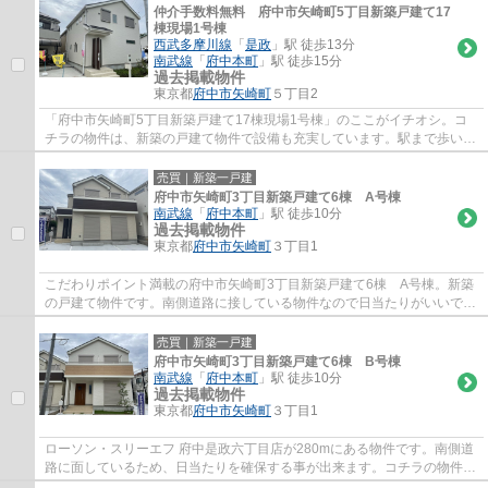
仲介手数料無料 府中市矢崎町5丁目新築戸建て17
棟現場1号棟
西武多摩川線
「
是政
」駅 徒歩13分
南武線
「
府中本町
」駅 徒歩15分
過去掲載物件
東京都
府中市
矢崎町
５丁目2
「府中市矢崎町5丁目新築戸建て17棟現場1号棟」のここがイチオシ。コ
チラの物件は、新築の戸建て物件で設備も充実しています。駅まで歩いて
行くことのできる、駅徒歩13分の物件です。...
売買｜新築一戸建
府中市矢崎町3丁目新築戸建て6棟 A号棟
南武線
「
府中本町
」駅 徒歩10分
過去掲載物件
東京都
府中市
矢崎町
３丁目1
こだわりポイント満載の府中市矢崎町3丁目新築戸建て6棟 A号棟。新築
の戸建て物件です。南側道路に接している物件なので日当たりがいいで
す。駅から徒歩10分の場所に位置する物件です...
売買｜新築一戸建
府中市矢崎町3丁目新築戸建て6棟 B号棟
南武線
「
府中本町
」駅 徒歩10分
過去掲載物件
東京都
府中市
矢崎町
３丁目1
ローソン・スリーエフ 府中是政六丁目店が280mにある物件です。南側道
路に面しているため、日当たりを確保する事が出来ます。コチラの物件は
令和3年6月築で、耐震面でも安心な物件とな...