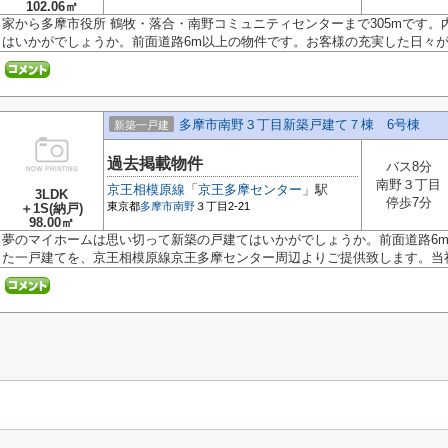
102.06㎡
家から多摩市役所 鶴牧・落合・南野コミュニティセンターまで305mです
はいかがでしょうか。前面道路6m以上の物件です。お客様の充実した日々が送
多摩市南野３丁目新築戸建て７棟 6号棟
新築一戸建
過去掲載物件
バス8分
南野３丁目
京王相模原線
「
京王多摩センター
」駅
3LDK
停歩7分
東京都
多摩市
南野
３丁目2-21
＋1S(納戸)
98.00㎡
夢のマイホームは思い切って新築の戸建てはいかがでしょうか。前面道路6
た一戸建てを、京王相模原線京王多摩センター周辺よりご提供致します。当社.