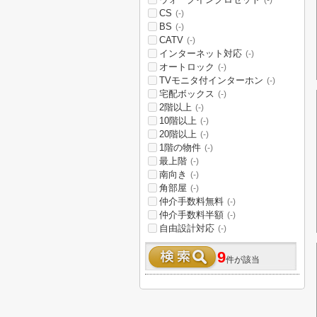
(-)
CS
(-)
BS
(-)
CATV
(-)
インターネット対応
(-)
オートロック
(-)
TVモニタ付インターホン
(-)
宅配ボックス
(-)
2階以上
(-)
10階以上
(-)
20階以上
(-)
1階の物件
(-)
最上階
(-)
南向き
(-)
角部屋
(-)
仲介手数料無料
(-)
仲介手数料半額
(-)
自由設計対応
(-)
9
件が該当