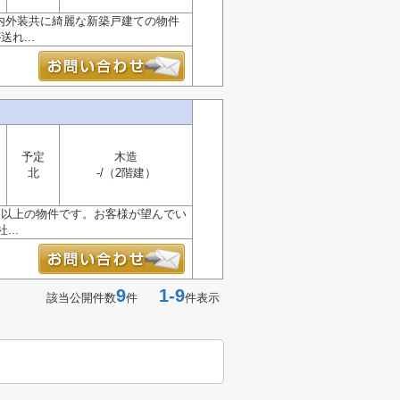
。内外装共に綺麗な新築戸建ての物件
れ...
予定
木造
北
-/（2階建）
m以上の物件です。お客様が望んでい
..
9
1-9
該当公開件数
件
件表示