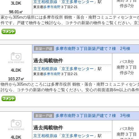
南野３丁目
京王相模原線
「
京王多摩センター
」駅
3LDK
停歩7分
東京都
多摩市
南野
３丁目2-21
98.01㎡
家から305mの場所には多摩市役所 鶴牧・落合・南野コミュニティセンター
件です。戸建て物件をご検討なら、コチラの新築の物件をご覧ください。京王相
多摩市南野３丁目新築戸建て７棟 2号棟
新築一戸建
過去掲載物件
バス8分
南野３丁目
京王相模原線
「
京王多摩センター
」駅
4LDK
停歩7分
東京都
多摩市
南野
３丁目2-21
103.27㎡
物件から305mのところには多摩市役所 鶴牧・落合・南野コミュニティセ
討なら、コチラの新築の物件をご覧ください。安心の前面道路6m以上の条件を
多摩市南野３丁目新築戸建て７棟 3号棟
新築一戸建
過去掲載物件
バス8分
南野３丁目
京王相模原線
「
京王多摩センター
」駅
4LDK