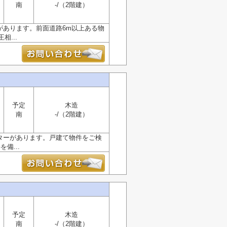
南
-/（2階建）
があります。前面道路6m以上ある物
...
予定
木造
南
-/（2階建）
ンターがあります。戸建て物件をご検
備...
予定
木造
南
-/（2階建）