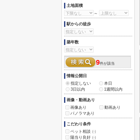
土地面積
～
駅からの徒歩
築年数
9
件が該当
情報公開日
指定しない
本日
3日以内
1週間以内
画像・動画あり
画像あり
動画あり
パノラマあり
こだわり条件
ペット相談
(-)
陽当り良好
(-)