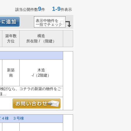
9
1-9
該当公開件数
件
件表示
表示中物件を
一括でチェック
築年数
構造
方位
所在階 / （階建）
新築
木造
南
-/（2階建）
ご検討なら、コチラの新築の物件をご
..
て４棟 ３号棟