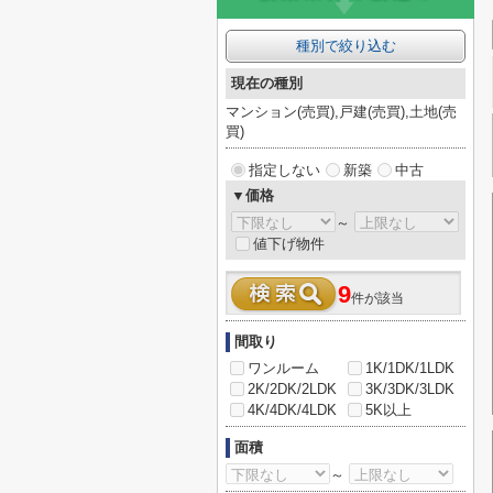
種別で絞り込む
現在の種別
マンション(売買),戸建(売買),土地(売
買)
指定しない
新築
中古
▼価格
～
値下げ物件
9
件が該当
間取り
ワンルーム
1K/1DK/1LDK
2K/2DK/2LDK
3K/3DK/3LDK
4K/4DK/4LDK
5K以上
面積
～