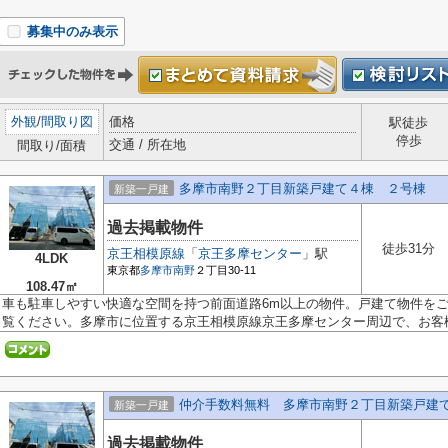
募集中のみ表示
外観
/
間取り図
価格
駅徒歩
停歩
交通 / 所在地
間取り/面積
多摩市南野２丁目新築戸建て４棟 ２号棟
新築一戸建
過去掲載物件
徒歩31分
京王相模原線
「
京王多摩センター
」駅
4LDK
東京都
多摩市
南野
２丁目30-11
108.47㎡
車も駐車しやすい快適な空間を持つ前面道路6m以上の物件。戸建て物件を
覧ください。多摩市に位置する京王相模原線京王多摩センター周辺で、お客様.
仲介手数料無料 多摩市南野２丁目新築戸建
新築一戸建
過去掲載物件