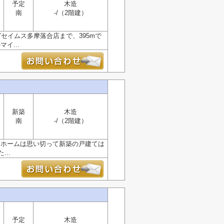
予定
木造
南
-/（2階建）
セイムス多摩落合店まで、395mで
イ...
新築
木造
南
-/（2階建）
イホームは思い切って新築の戸建ては
..
予定
木造