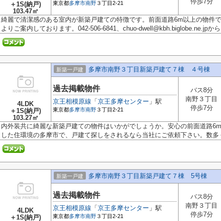
停歩7分
東京都
多摩市
南野
３丁目2-21
＋1S(納戸)
103.47㎡
綺麗で清潔感のある室内が新築戸建ての特徴です。前面道路6m以上の物件
よりご案内しております。042-506-6841、chuo-dwell@kbh.biglobe.ne.jpから.
多摩市南野３丁目新築戸建て７棟 ４号棟
新築一戸建
過去掲載物件
バス8分
南野３丁目
京王相模原線
「
京王多摩センター
」駅
4LDK
停歩7分
東京都
多摩市
南野
３丁目2-21
＋1S(納戸)
103.27㎡
内外装共に綺麗な新築戸建ての物件はいかがでしょうか。安心の前面道路6
した住環境の多摩市で、戸建て探しをされるなら当社にご依頼下さい。数多く.
多摩市南野３丁目新築戸建て７棟 5号棟
新築一戸建
過去掲載物件
バス8分
南野３丁目
京王相模原線
「
京王多摩センター
」駅
4LDK
停歩7分
東京都
多摩市
南野
３丁目2-21
＋1S(納戸)