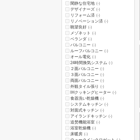
閑静な住宅地
(-)
デザイナーズ
(-)
リフォーム済
(-)
リノベーション済
(-)
眺望良好
(-)
メゾネット
(-)
ベランダ
(-)
バルコニー
(-)
ルーフバルコニー
(-)
オール電化
(-)
24時間換気システム
(-)
２面バルコニー
(-)
３面バルコニー
(-)
両面バルコニー
(-)
外観タイル張り
(-)
IHクッキングヒーター
(-)
食器洗い乾燥機
(-)
システムキッチン
(-)
対面式キッチン
(-)
アイランドキッチン
(-)
追焚機能浴室
(-)
浴室乾燥機
(-)
床暖房
(-)
ウォークインクロゼット