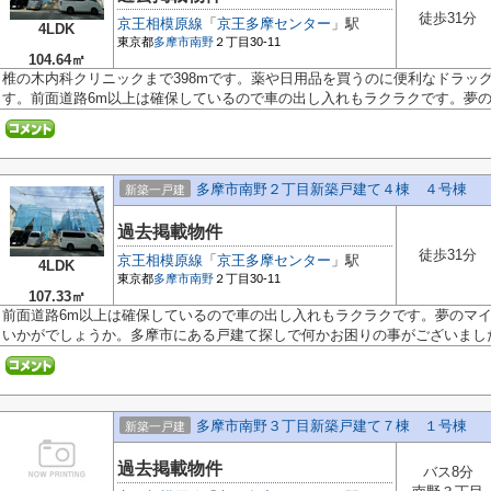
徒歩31分
京王相模原線
「
京王多摩センター
」駅
4LDK
東京都
多摩市
南野
２丁目30-11
104.64㎡
椎の木内科クリニックまで398mです。薬や日用品を買うのに便利なドラッグ
す。前面道路6m以上は確保しているので車の出し入れもラクラクです。夢のマ
多摩市南野２丁目新築戸建て４棟 ４号棟
新築一戸建
過去掲載物件
徒歩31分
京王相模原線
「
京王多摩センター
」駅
4LDK
東京都
多摩市
南野
２丁目30-11
107.33㎡
前面道路6m以上は確保しているので車の出し入れもラクラクです。夢のマ
いかがでしょうか。多摩市にある戸建て探しで何かお困りの事がございました.
多摩市南野３丁目新築戸建て７棟 １号棟
新築一戸建
過去掲載物件
バス8分