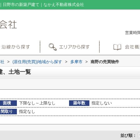
｜日野市の新築戸建て｜なかえ不動産株式会社
営業時間：
会社
>
(居住用(売買))地域から探す
>
多摩市
>
南野の売買物件
建、土地一覧
面積
下限なし～上限なし
築年数
指定しない
間取り
指定なし
並び順：