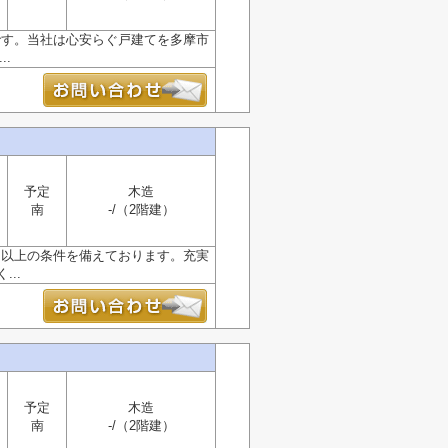
です。当社は心安らぐ戸建てを多摩市
..
予定
木造
南
-/（2階建）
m以上の条件を備えております。充実
..
予定
木造
南
-/（2階建）