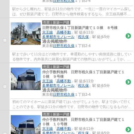
東京都
日野市
程久保
１丁目2-4
駅から少し離れた、駅徒歩11分の物件です。一生に一度のマイホーム探し
は、ぜひ新築戸建てで。日野市から物件検索をするなら、京王線高幡不動
周辺の物件も是非ご覧ください。気になる...
売買｜新築一戸建
日野市程久保１丁目新築戸建て１０棟 ８号棟
京王線
「
高幡不動
」駅 徒歩11分
多摩都市モノレール
「
程久保
」駅 徒歩5分
過去掲載物件
東京都
日野市
程久保
１丁目2-4
駅まで歩いて11分ほどの物件です。車通勤のしやすい南側道路に接してい
る物件です。内外装共に綺麗な新築戸建ての物件はいかがでしょうか。当
社は知識とノウハウを活かし、日野市の京...
売買｜新築一戸建
仲介手数料無料 日野市程久保１丁目新築戸建て１
０棟 ９号棟
京王線
「
高幡不動
」駅 徒歩11分
多摩都市モノレール
「
程久保
」駅 徒歩5分
過去掲載物件
東京都
日野市
程久保
１丁目2-4
初めてのマイホームに新築戸建てはいかがでしょうか。駅まで歩いて行く
ことのできる、駅徒歩11分の物件です。日野市の物件で気になるものがあ
れば、当社スタッフまでご連絡ください。...
売買｜新築一戸建
仲介手数料無料 日野市程久保１丁目新築戸建て１
０棟 １０号棟
京王線
「
高幡不動
」駅 徒歩11分
多摩都市モノレール
「
程久保
」駅 徒歩5分