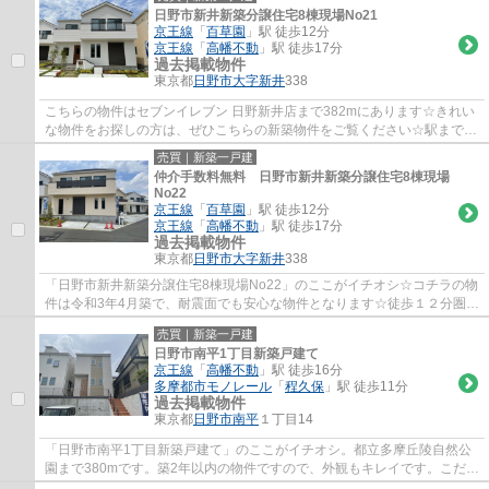
日野市新井新築分譲住宅8棟現場No21
京王線
「
百草園
」駅 徒歩12分
京王線
「
高幡不動
」駅 徒歩17分
過去掲載物件
東京都
日野市
大字新井
338
こちらの物件はセブンイレブン 日野新井店まで382mにあります☆きれい
な物件をお探しの方は、ぜひこちらの新築物件をご覧ください☆駅まで徒
歩１２分の場所にある物件です☆周辺環境も良...
売買｜新築一戸建
仲介手数料無料 日野市新井新築分譲住宅8棟現場
No22
京王線
「
百草園
」駅 徒歩12分
京王線
「
高幡不動
」駅 徒歩17分
過去掲載物件
東京都
日野市
大字新井
338
「日野市新井新築分譲住宅8棟現場No22」のここがイチオシ☆コチラの物
件は令和3年4月築で、耐震面でも安心な物件となります☆徒歩１２分圏内
に駅のある物件です☆綺麗で清潔感のある室内...
売買｜新築一戸建
日野市南平1丁目新築戸建て
京王線
「
高幡不動
」駅 徒歩16分
多摩都市モノレール
「
程久保
」駅 徒歩11分
過去掲載物件
東京都
日野市
南平
１丁目14
「日野市南平1丁目新築戸建て」のここがイチオシ。都立多摩丘陵自然公
園まで380mです。築2年以内の物件ですので、外観もキレイです。こだわ
りの設備が整った新築物件です。なかえ不動...