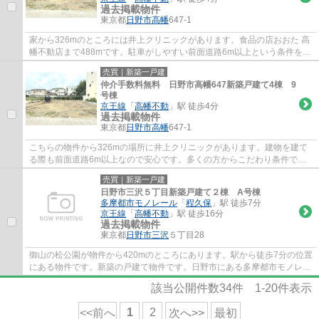
過去掲載物件
東京都
日野市
高幡
647-1
家から326mのところには井上クリニックがあります。食品の店おおた 高
幡不動店まで488mです。駐車がしやすい前面道路6m以上という条件を備
えております。多くの方に好評の、駅から徒歩...
売買｜新築一戸建
仲介手数料無料 日野市高幡647新築戸建て4棟 9
号棟
京王線
「
高幡不動
」駅 徒歩4分
過去掲載物件
東京都
日野市
高幡
647-1
こちらの物件から326mの場所に井上クリニックがあります。建物を建て
る際も前面道路6m以上なので安心です。多くの方からこだわり条件でい
ただく新築戸建ての物件です。駅まで徒歩4分な...
売買｜新築一戸建
日野市三沢５丁目新築戸建て２棟 A号棟
多摩都市モノレール
「
程久保
」駅 徒歩7分
京王線
「
高幡不動
」駅 徒歩16分
過去掲載物件
東京都
日野市
三沢
５丁目28
御山の松公園が物件から420mのところにあります。駅から徒歩7分の位置
にある物件です。新築の戸建て物件です。日野市にある多摩都市モノレー
ル程久保周辺の物件をお求めの方、当社は一...
該当公開件数
34
件
1-20
件表示
1
2
<<前へ
次へ>>
最初