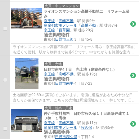
中古マンションです。こちらはエレベーター...
売買｜中古マンション
ライオンズマンション高幡不動第二 リフォーム済
み
京王線
「
高幡不動
」駅 徒歩9分
多摩都市モノレール
「
高幡不動
」駅 徒歩7分
京王線
「
百草園
」駅 徒歩20分
過去掲載物件
東京都
日野市
三沢
３丁目45-8
ライオンズマンション高幡不動第二 リフォーム済み：京王線高幡不動に
も近くて便利。駅から物件まで徒歩9分です。中古ながらも綺麗な室内と
魅力的な住環境のマンションです。日野市で...
売買｜売地
日野市南平4丁目 売土地（建築条件なし）
京王線
「
高幡不動
」駅 徒歩19分
過去掲載物件
東京都
日野市
南平
４丁目7-23
土地面積は92.69㎡(実測)でございます。南側に道路があるため十分な日
当たりが確保できます。こちらの売地は周辺環境もよく一押しです。日野
市まで土地をお探しなら、042-506-6841、ま...
売買｜新築一戸建
仲介手数料無料 日野市程久保１丁目新築戸建て１
０棟 １号棟
京王線
「
高幡不動
」駅 徒歩11分
多摩都市モノレール
「
程久保
」駅 徒歩5分
過去掲載物件
東京都
日野市
程久保
１丁目2-4