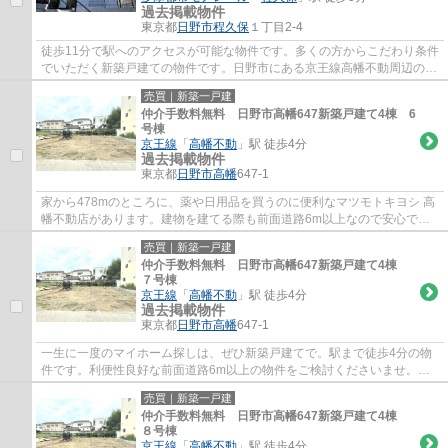
過去掲載物件
東京都
日野市
程久保
１丁目2-4
徒歩11分で駅へのアクセスが可能な物件です。多くの方からこだわり条件
でいただく新築戸建ての物件です。日野市にある京王線高幡不動周辺の物
件探しは、地域密着型の当社にお任せ下さ...
売買｜新築一戸建
仲介手数料無料 日野市高幡647新築戸建て4棟 6
号棟
京王線
「
高幡不動
」駅 徒歩4分
過去掲載物件
東京都
日野市
高幡
647-1
家から478mのところに、薬や日用品を買うのに便利なマツモトキヨシ 高
幡不動店があります。建物を建てる際も前面道路6m以上なので安心で
す。コチラの物件は、新築の戸建て物件で設備も...
売買｜新築一戸建
仲介手数料無料 日野市高幡647新築戸建て4棟
７号棟
京王線
「
高幡不動
」駅 徒歩4分
過去掲載物件
東京都
日野市
高幡
647-1
一生に一度のマイホーム探しは、ぜひ新築戸建てで。駅まで徒歩4分の物
件です。利便性良好な前面道路6m以上の物件をご検討くださいませ。ご
希望に沿った一戸建てをご紹介致します。日野...
売買｜新築一戸建
仲介手数料無料 日野市高幡647新築戸建て4棟
８号棟
京王線
「
高幡不動
」駅 徒歩4分