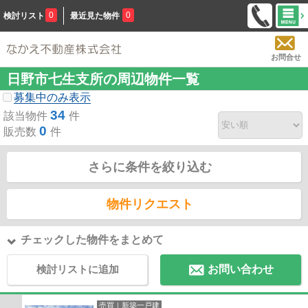
0
0
検討リスト
最近見た物件
お問合せ
日野市七生支所の周辺物件一覧
募集中のみ表示
34
該当物件
件
0
販売数
件
さらに条件を絞り込む
物件リクエスト
チェックした物件をまとめて
検討リストに追加
お問い合わせ
売買｜新築一戸建