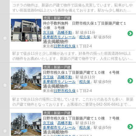
コチラの物件は、新築の戸建て物件で設備も充実しています。駐車がしや
すい前面道路6m以上という条件を備えております。駅から少し離れた、
駅徒歩11分圏内の物件です。日野市の戸建て...
売買｜新築一戸建
仲介手数料無料 日野市程久保１丁目新築戸建て１
０棟 ３号棟
京王線
「
高幡不動
」駅 徒歩11分
多摩都市モノレール
「
程久保
」駅 徒歩5分
過去掲載物件
東京都
日野市
程久保
１丁目2-4
駅まで徒歩11分と少し距離があります。好条件の揃った前面道路6m以上
の物件をお薦めいたします。新築の戸建て物件です。人生に何度もない不
動産購入だからこそ、こだわりを貫いて探し...
売買｜新築一戸建
日野市程久保１丁目新築戸建て１０棟 ４号棟
京王線
「
高幡不動
」駅 徒歩11分
多摩都市モノレール
「
程久保
」駅 徒歩5分
過去掲載物件
東京都
日野市
程久保
１丁目2-4
駅まで徒歩11分の場所に立地しています。こだわりのある方も多い、新築
の戸建て物件となっております。お客様のご要望を042-506-6841までお
申し付け下さい。日野市にある京王線高幡不...
売買｜新築一戸建
日野市程久保１丁目新築戸建て１０棟 ７号棟
京王線
「
高幡不動
」駅 徒歩11分
多摩都市モノレール
「
程久保
」駅 徒歩5分
過去掲載物件