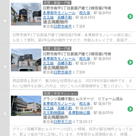
売買｜新築一戸建
日野市南平1丁目新築戸建て2棟現場2号棟
多摩都市モノレール
「
程久保
」駅 徒歩9分
京王線
「
高幡不動
」駅 徒歩16分
過去掲載物件
東京都
日野市
南平
１丁目8
日野市南平1丁目新築戸建て2棟現場2号棟：多摩都市モノレール程久保に
も近くて便利。築2年以内の物件ですので、外観もキレイです。新築戸建
ての物件は、室内のレイアウトも自分好みに...
売買｜新築一戸建
日野市南平1丁目新築戸建て2棟現場1号棟
多摩都市モノレール
「
程久保
」駅 徒歩9分
京王線
「
高幡不動
」駅 徒歩16分
過去掲載物件
東京都
日野市
南平
１丁目8
周辺環境も良好で、魅力的な住環境のある、2021年6月築の物件です。き
れいな物件をお探しの方は、ぜひこちらの新築物件をご覧ください。コチ
ラの物件は、新築の戸建て物件で設備も充実...
売買｜中古マンション
グランツ高幡不動ヒルステージ リフォーム済み
多摩都市モノレール
「
程久保
」駅 徒歩7分
京王線
「
高幡不動
」駅 徒歩8分
京王動物園線
「
多摩動物公園
」駅 徒歩20分
過去掲載物件
東京都
日野市
三沢
４丁目10-17
グランツ高幡不動ヒルステージの詳しい情報。好評の駅近物件となってお
り、駅より徒歩7分に立地しています。共有部分も清潔感があり、綺麗な